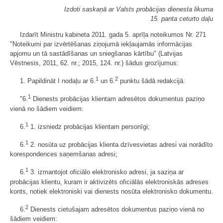
Izdoti saskaņā ar Valsts probācijas dienesta likuma
15. panta ceturto daļu
Izdarīt Ministru kabineta 2011. gada 5. aprīļa noteikumos Nr. 271
"Noteikumi par izvērtēšanas ziņojumā iekļaujamās informācijas
apjomu un tā sastādīšanas un sniegšanas kārtību" (Latvijas
Vēstnesis, 2011, 62. nr.; 2015, 124. nr.) šādus grozījumus:
1
2
1. Papildināt I nodaļu ar 6.
un 6.
punktu šādā redakcijā:
1
"6.
Dienests probācijas klientam adresētos dokumentus paziņo
vienā no šādiem veidiem:
1
6.
1. izsniedz probācijas klientam personīgi;
1
6.
2. nosūta uz probācijas klienta dzīvesvietas adresi vai norādīto
korespondences saņemšanas adresi;
1
6.
3. izmantojot oficiālo elektronisko adresi, ja saziņa ar
probācijas klientu, kuram ir aktivizēts oficiālās elektroniskās adreses
konts, notiek elektroniski vai dienests nosūta elektronisko dokumentu.
2
6.
Dienests cietušajam adresētos dokumentus paziņo vienā no
šādiem veidiem: