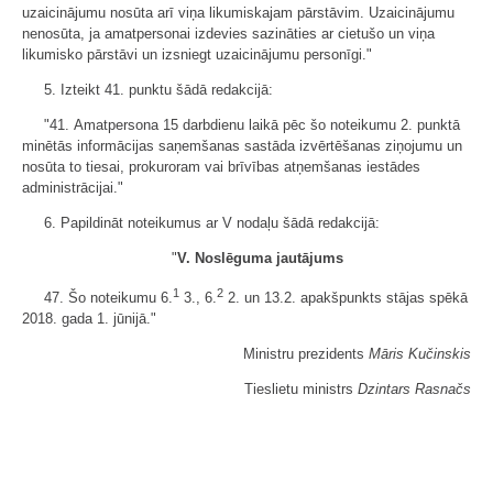
uzaicinājumu nosūta arī viņa likumiskajam pārstāvim. Uzaicinājumu
nenosūta, ja amatpersonai izdevies sazināties ar cietušo un viņa
likumisko pārstāvi un izsniegt uzaicinājumu personīgi."
5. Izteikt 41. punktu šādā redakcijā:
"41. Amatpersona 15 darbdienu laikā pēc šo noteikumu 2. punktā
minētās informācijas saņemšanas sastāda izvērtēšanas ziņojumu un
nosūta to tiesai, prokuroram vai brīvības atņemšanas iestādes
administrācijai."
6. Papildināt noteikumus ar V nodaļu šādā redakcijā:
"
V. Noslēguma jautājums
1
2
47. Šo noteikumu 6.
3., 6.
2. un 13.2. apakšpunkts stājas spēkā
2018. gada 1. jūnijā."
Ministru prezidents
Māris Kučinskis
Tieslietu ministrs
Dzintars Rasnačs