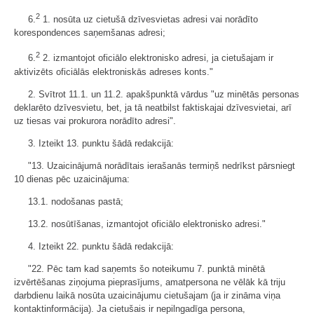
2
6.
1. nosūta uz cietušā dzīvesvietas adresi vai norādīto
korespondences saņemšanas adresi;
2
6.
2. izmantojot oficiālo elektronisko adresi, ja cietušajam ir
aktivizēts oficiālās elektroniskās adreses konts."
2. Svītrot 11.1. un 11.2. apakšpunktā vārdus "uz minētās personas
deklarēto dzīvesvietu, bet, ja tā neatbilst faktiskajai dzīvesvietai, arī
uz tiesas vai prokurora norādīto adresi".
3. Izteikt 13. punktu šādā redakcijā:
"13. Uzaicinājumā norādītais ierašanās termiņš nedrīkst pārsniegt
10 dienas pēc uzaicinājuma:
13.1. nodošanas pastā;
13.2. nosūtīšanas, izmantojot oficiālo elektronisko adresi."
4. Izteikt 22. punktu šādā redakcijā:
"22. Pēc tam kad saņemts šo noteikumu 7. punktā minētā
izvērtēšanas ziņojuma pieprasījums, amatpersona ne vēlāk kā triju
darbdienu laikā nosūta uzaicinājumu cietušajam (ja ir zināma viņa
kontaktinformācija). Ja cietušais ir nepilngadīga persona,