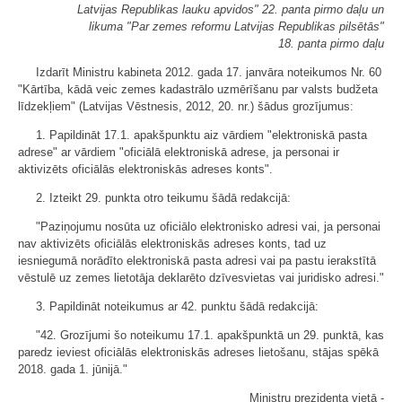
Latvijas Republikas lauku apvidos" 22. panta pirmo daļu un
likuma "Par zemes reformu Latvijas Republikas pilsētās"
18. panta pirmo daļu
Izdarīt Ministru kabineta 2012. gada 17. janvāra noteikumos Nr. 60
"Kārtība, kādā veic zemes kadastrālo uzmērīšanu par valsts budžeta
līdzekļiem" (Latvijas Vēstnesis, 2012, 20. nr.) šādus grozījumus:
1. Papildināt 17.1. apakšpunktu aiz vārdiem "elektroniskā pasta
adrese" ar vārdiem "oficiālā elektroniskā adrese, ja personai ir
aktivizēts oficiālās elektroniskās adreses konts".
2. Izteikt 29. punkta otro teikumu šādā redakcijā:
"Paziņojumu nosūta uz oficiālo elektronisko adresi vai, ja personai
nav aktivizēts oficiālās elektroniskās adreses konts, tad uz
iesniegumā norādīto elektroniskā pasta adresi vai pa pastu ierakstītā
vēstulē uz zemes lietotāja deklarēto dzīvesvietas vai juridisko adresi."
3. Papildināt noteikumus ar 42. punktu šādā redakcijā:
"42. Grozījumi šo noteikumu 17.1. apakšpunktā un 29. punktā, kas
paredz ieviest oficiālās elektroniskās adreses lietošanu, stājas spēkā
2018. gada 1. jūnijā."
Ministru prezidenta vietā -