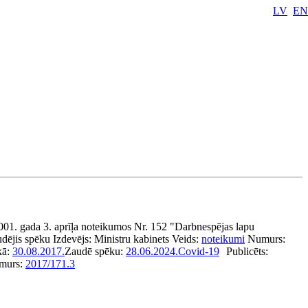
LV
EN
001. gada 3. aprīļa noteikumos Nr. 152 "Darbnespējas lapu
udējis spēku
Izdevējs:
Ministru kabinets
Veids:
noteikumi
Numurs:
kā:
30.08.2017.
Zaudē spēku:
28.06.2024.
Covid-19
Publicēts:
murs:
2017/171.3