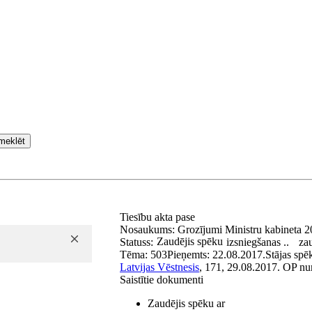
meklēt
Tiesību akta pase
Nosaukums:
Grozījumi Ministru kabineta 2
Zaudējis spēku
Statuss:
izsniegšanas ..
za
Tēma:
503
Pieņemts:
22.08.2017.
Stājas spē
Latvijas Vēstnesis
, 171, 29.08.2017.
OP nu
Saistītie dokumenti
Zaudējis spēku ar