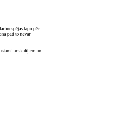
 darbnespējas lapu pēc
na pati to nevar
ustam" ar skaitļiem un