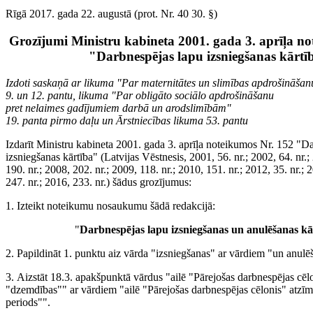
Rīgā 2017. gada 22. augustā (prot. Nr. 40 30. §)
Grozījumi Ministru kabineta 2001. gada 3. aprīļa n
"Darbnespējas lapu izsniegšanas kārtī
Izdoti saskaņā ar likuma "Par maternitātes un slimības apdrošināšan
9. un 12. pantu, likuma "Par obligāto sociālo apdrošināšanu
pret nelaimes gadījumiem darbā un arodslimībām"
19. panta pirmo daļu un Ārstniecības likuma 53. pantu
Izdarīt Ministru kabineta 2001. gada 3. aprīļa noteikumos Nr. 152 "D
izsniegšanas kārtība" (Latvijas Vēstnesis, 2001, 56. nr.; 2002, 64. nr.;
190. nr.; 2008, 202. nr.; 2009, 118. nr.; 2010, 151. nr.; 2012, 35. nr.; 
247. nr.; 2016, 233. nr.) šādus grozījumus:
1. Izteikt noteikumu nosaukumu šādā redakcijā:
"
Darbnespējas lapu izsniegšanas un anulēšanas kā
2. Papildināt 1. punktu aiz vārda "izsniegšanas" ar vārdiem "un anulē
3. Aizstāt 18.3. apakšpunktā vārdus "ailē "Pārejošas darbnespējas cēl
"dzemdības"" ar vārdiem "ailē "Pārejošas darbnespējas cēlonis" atz
periods"".