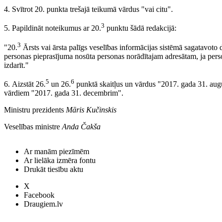
4. Svītrot 20. punkta trešajā teikumā vārdus "vai citu".
3
5. Papildināt noteikumus ar 20.
punktu šādā redakcijā:
3
"20.
Ārsts vai ārsta palīgs veselības informācijas sistēmā sagatavoto
personas pieprasījuma nosūta personas norādītajam adresātam, ja perso
izdarīt."
5
6
6. Aizstāt 26.
un 26.
punktā skaitļus un vārdus "2017. gada 31. aug
vārdiem "2017. gada 31. decembrim".
Ministru prezidents
Māris Kučinskis
Veselības ministre
Anda Čakša
Ar manām piezīmēm
Ar lielāka izmēra fontu
Drukāt tiesību aktu
X
Facebook
Draugiem.lv