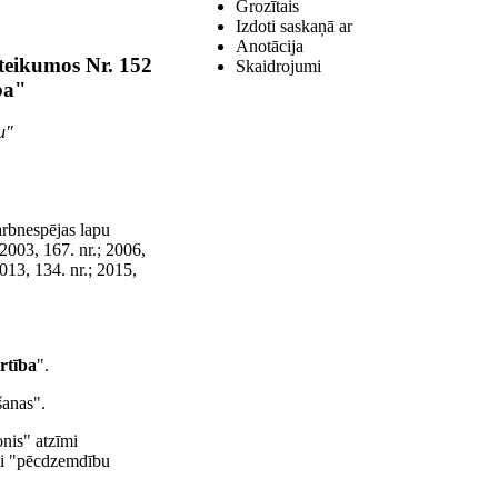
Grozītais
Izdoti saskaņā ar
Anotācija
oteikumos Nr. 152
Skaidrojumi
ba"
u"
arbnespējas lapu
 2003, 167. nr.; 2006,
2013, 134. nr.; 2015,
rtība
".
šanas".
onis" atzīmi
īmi "pēcdzemdību