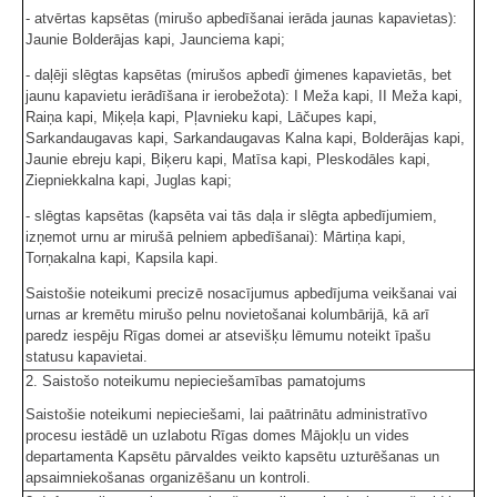
- atvērtas kapsētas (mirušo apbedīšanai ierāda jaunas kapavietas):
Jaunie Bolderājas kapi, Jaunciema kapi;
- daļēji slēgtas kapsētas (mirušos apbedī ģimenes kapavietās, bet
jaunu kapavietu ierādīšana ir ierobežota): I Meža kapi, II Meža kapi,
Raiņa kapi, Miķeļa kapi, Pļavnieku kapi, Lāčupes kapi,
Sarkandaugavas kapi, Sarkandaugavas Kalna kapi, Bolderājas kapi,
Jaunie ebreju kapi, Biķeru kapi, Matīsa kapi, Pleskodāles kapi,
Ziepniekkalna kapi, Juglas kapi;
- slēgtas kapsētas (kapsēta vai tās daļa ir slēgta apbedījumiem,
izņemot urnu ar mirušā pelniem apbedīšanai): Mārtiņa kapi,
Torņakalna kapi, Kapsila kapi.
Saistošie noteikumi precizē nosacījumus apbedījuma veikšanai vai
urnas ar kremētu mirušo pelnu novietošanai kolumbārijā, kā arī
paredz iespēju Rīgas domei ar atsevišķu lēmumu noteikt īpašu
statusu kapavietai.
2. Saistošo noteikumu nepieciešamības pamatojums
Saistošie noteikumi nepieciešami, lai paātrinātu administratīvo
procesu iestādē un uzlabotu Rīgas domes Mājokļu un vides
departamenta Kapsētu pārvaldes veikto kapsētu uzturēšanas un
apsaimniekošanas organizēšanu un kontroli.