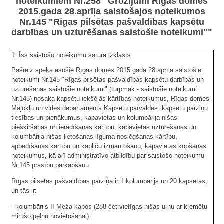
noteikumiem Nr.258 "Grozījumi Rīgas domes
2015.gada 28.aprīļa saistošajos noteikumos
Nr.145 "Rīgas pilsētas pašvaldības kapsētu
darbības un uzturēšanas saistošie noteikumi""
1. Īss saistošo noteikumu satura izklāsts
Pašreiz spēkā esošie Rīgas domes 2015.gada 28.aprīļa saistošie
noteikumi Nr.145 "Rīgas pilsētas pašvaldības kapsētu darbības un
uzturēšanas saistošie noteikumi" (turpmāk - saistošie noteikumi
Nr.145) nosaka kapsētu iekšējās kārtības noteikumus, Rīgas domes
Mājokļu un vides departamenta Kapsētu pārvaldes, kapsētu pārziņu
tiesības un pienākumus, kapavietas un kolumbārija nišas
piešķiršanas un ierādīšanas kārtību, kapavietas uzturēšanas un
kolumbārija nišas lietošanas līguma noslēgšanas kārtību,
apbedīšanas kārtību un kapliču izmantošanu, kapavietas kopšanas
noteikumus, kā arī administratīvo atbildību par saistošo noteikumu
Nr.145 prasību pārkāpšanu.
Rīgas pilsētas pašvaldības pārziņā ir 1 kolumbārijs un 20 kapsētas,
un tās ir:
- kolumbārijs II Meža kapos (288 četrvietīgas nišas urnu ar kremētu
mirušo pelnu novietošanai);