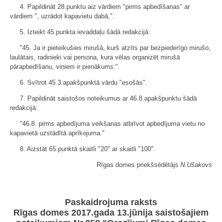
4. Papildināt 28.punktu aiz vārdiem "pirms apbedīšanas" ar
vārdiem ", uzrādot kapavietu dabā,".
5. Izteikt 45.punkta ievaddaļu šādā redakcijā:
"45. Ja ir pieteikušies mirušā, kurš atzīts par bezpiederīgo mirušo,
laulātais, radinieki vai persona, kura vēlas organizēt mirušā
pārapbedīšanu, viņiem ir pienākums:".
6. Svītrot 45.3.apakšpunktā vārdu "esošās".
7. Papildināt saistošos noteikumus ar 46.8.apakšpunktu šādā
redakcijā:
"46.8. pirms apbedījuma veikšanas atbrīvot apbedījuma vietu no
kapavietā uzstādītā aprīkojuma."
8. Aizstāt 65.punktā skaitli "20" ar skaitli "100".
Rīgas domes priekšsēdētājs
N.Ušakovs
Paskaidrojuma raksts
Rīgas domes 2017.gada 13.jūnija saistošajiem