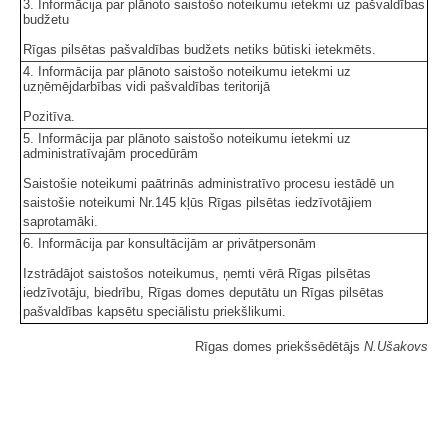
3. Informācija par plānoto saistošo noteikumu ietekmi uz pašvaldības
budžetu
Rīgas pilsētas pašvaldības budžets netiks būtiski ietekmēts.
4. Informācija par plānoto saistošo noteikumu ietekmi uz
uzņēmējdarbības vidi pašvaldības teritorijā
Pozitīva.
5. Informācija par plānoto saistošo noteikumu ietekmi uz
administratīvajām procedūrām
Saistošie noteikumi paātrinās administratīvo procesu iestādē un
saistošie noteikumi Nr.145 kļūs Rīgas pilsētas iedzīvotājiem
saprotamāki.
6. Informācija par konsultācijām ar privātpersonām
Izstrādājot saistošos noteikumus, ņemti vērā Rīgas pilsētas
iedzīvotāju, biedrību, Rīgas domes deputātu un Rīgas pilsētas
pašvaldības kapsētu speciālistu priekšlikumi.
Rīgas domes priekšsēdētājs
N.Ušakovs