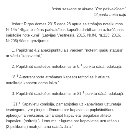
Izdoti saskaņā ar likuma "Par pašvaldībām"
43.panta trešo daļu
Izdarīt Rīgas domes 2015.gada 28.aprīļa saistošajos noteikumos
Nr.145 "Rīgas pilsētas pašvaldības kapsētu darbības un uzturēšanas
saistošie noteikumi" (Latvijas Vēstnesis, 2015, Nr.84, Nr.123; 2016,
Nr.206) šādus grozījumus:
1. Papildināt 4.2.apakšpunktu aiz vārdiem "noteikt īpašu statusu"
ar vārdu "kapavietai,".
1
2. Papildināt saistošos noteikumus ar 8.
punktu šādā redakcijā:
1
"8.
Autotransporta atrašanās kapsētu teritorijās ir atļauta
noteiktajā kapsētu darba laikā."
1
3. Papildināt saistošos noteikumus ar 21.
punktu šādā redakcijā:
1
"21.
Kapavietu komisija, pamatojoties uz kapavietas uzturētāja
iesniegumu, var pieņemt lēmumu par kapavietas paplašināšanu
apbedījuma veikšanai, izmantojot kapavietai piegulošo aktēto
kapavietu (teritoriju). Lēmums ir līguma par kapavietas uzturēšanu
(2.pielikums) neatņemama sastāvdaļa."