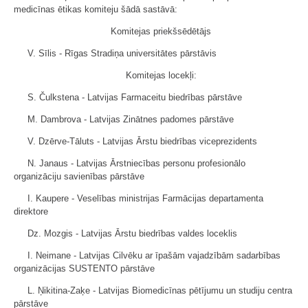
medicīnas ētikas komiteju šādā sastāvā:
Komitejas priekšsēdētājs
V. Sīlis - Rīgas Stradiņa universitātes pārstāvis
Komitejas locekļi:
S. Čulkstena - Latvijas Farmaceitu biedrības pārstāve
M. Dambrova - Latvijas Zinātnes padomes pārstāve
V. Dzērve-Tāluts - Latvijas Ārstu biedrības viceprezidents
N. Janaus - Latvijas Ārstniecības personu profesionālo
organizāciju savienības pārstāve
I. Kaupere - Veselības ministrijas Farmācijas departamenta
direktore
Dz. Mozgis - Latvijas Ārstu biedrības valdes loceklis
I. Neimane - Latvijas Cilvēku ar īpašām vajadzībām sadarbības
organizācijas SUSTENTO pārstāve
L. Ņikitina-Zaķe - Latvijas Biomedicīnas pētījumu un studiju centra
pārstāve