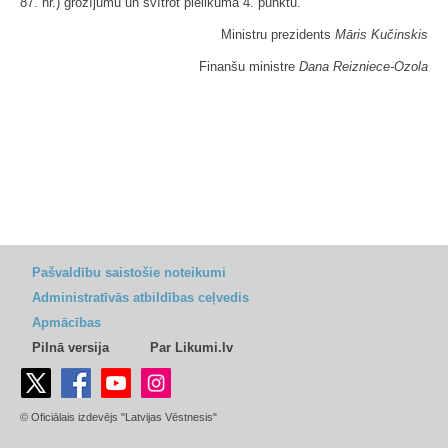
87. nr.) grozījumu un svītrot pielikuma 4. punktu.
Ministru prezidents
Māris Kučinskis
Finanšu ministre
Dana Reizniece-Ozola
Pašvaldību saistošie noteikumi
Administratīvās atbildības ceļvedis
Apmācības
Pilnā versija
Par Likumi.lv
© Oficiālais izdevējs "Latvijas Vēstnesis"