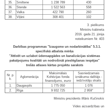
35.
Smiltene
1 238 789
430
36.
Stende
1 522 563
558
37.
Valka
422 790
260
38.
Viļāni
308 401
102
3. pielikums
Ministru kabineta
2016. gada 21. jūnija
noteikumiem Nr. 403
Darbības programmas "Izaugsme un nodarbinātība" 5.3.1.
specifiskā atbalsta mērķa
"Attīstīt un uzlabot ūdensapgādes un kanalizācijas sistēmas
pakalpojumu kvalitāti un nodrošināt pieslēgšanas iespējas"
trešās atlases kārtas projektu saraksts
Maksimālais
Sasniedzamais
Nr. p.
Aglomerācija
Kohēzijas fonda
iznākuma rādītājs -
k.
euro
iedzīvotāju skaits
finansējums,
1.
Daugavpils
1 775 050
1 076
2.
Rīga
9 932 725
2 959"
Ministru prezidents
Māris Kučinskis
Vides aizsardzības un