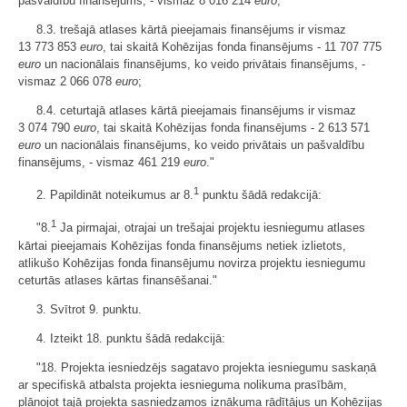
pašvaldību finansējums, - vismaz 8 016 214
euro
;
8.3. trešajā atlases kārtā pieejamais finansējums ir vismaz
13 773 853
euro
, tai skaitā Kohēzijas fonda finansējums - 11 707 775
euro
un nacionālais finansējums, ko veido privātais finansējums, -
vismaz 2 066 078
euro
;
8.4. ceturtajā atlases kārtā pieejamais finansējums ir vismaz
3 074 790
euro
, tai skaitā Kohēzijas fonda finansējums - 2 613 571
euro
un nacionālais finansējums, ko veido privātais un pašvaldību
finansējums, - vismaz 461 219
euro
."
1
2. Papildināt noteikumus ar 8.
punktu šādā redakcijā:
1
"8.
Ja pirmajai, otrajai un trešajai projektu iesniegumu atlases
kārtai pieejamais Kohēzijas fonda finansējums netiek izlietots,
atlikušo Kohēzijas fonda finansējumu novirza projektu iesniegumu
ceturtās atlases kārtas finansēšanai."
3. Svītrot 9. punktu.
4. Izteikt 18. punktu šādā redakcijā:
"18. Projekta iesniedzējs sagatavo projekta iesniegumu saskaņā
ar specifiskā atbalsta projekta iesnieguma nolikuma prasībām,
plānojot tajā projekta sasniedzamos iznākuma rādītājus un Kohēzijas