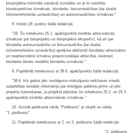
būvprojekta minimālā sastāvā) izstrādes un ar to saistītās
būvekspertīzes izmaksas, būvdarbu, būvuzraudzības (tai skaitā
inženiertehniskās uzraudzības) un autoruzraudzības izmaksas;".
8. Izteikt 28. punktu šādā redakcijā:
"28. Šo noteikumu 25.1. apakšpunktā minētās attiecināmās
izmaksas par būvprojektu un būvprojekta ekspertīzi, kā arī par
būvdarbu autoruzraudzību un būvuzraudzību (tai skaitā
inženiertehnisko uzraudzību) aprēķina atbilstoši būvdarbu attiecināmo
un neattiecināmo izmaksu proporcionālajai attiecībai, ievērojot
būvdarbu tāmēs norādīto būvdarbu izmaksas."
9. Papildināt noteikumus ar 38.6. apakšpunktu šādā redakcijā:
"38.6. trīs gadus pēc noslēguma maksājuma veikšanas sniedz
sadarbības iestādei informāciju par enerģijas patēriņu pirms un pēc
projekta īstenošanas, ja projektā plānotas šo noteikumu 25.2. un 25.3.
apakšpunktā minētās attiecināmās izmaksas."
10. Aizstāt pielikumā vārdu "Pielikums" ar skaitli un vārdu
"1. pielikums".
11. Papildināt noteikumus ar 2. un 3. pielikumu šādā redakcijā:
"2. pielikums