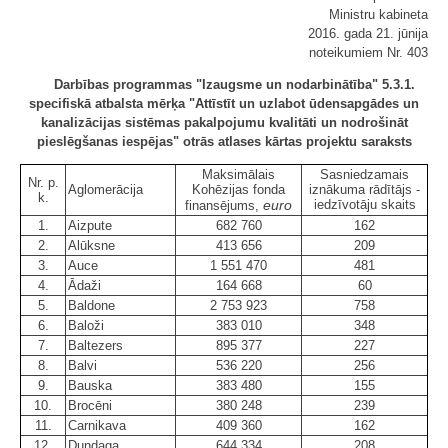
Ministru kabineta
2016. gada 21. jūnija
noteikumiem Nr. 403
Darbības programmas "Izaugsme un nodarbinātība" 5.3.1.
specifiskā atbalsta mērķa "Attīstīt un uzlabot ūdensapgādes un
kanalizācijas sistēmas pakalpojumu kvalitāti un nodrošināt
pieslēgšanas iespējas" otrās atlases kārtas projektu saraksts
Maksimālais
Sasniedzamais
Nr. p.
Aglomerācija
Kohēzijas fonda
iznākuma rādītājs -
k.
euro
iedzīvotāju skaits
finansējums,
1.
Aizpute
682 760
162
2.
Alūksne
413 656
209
3.
Auce
1 551 470
481
4.
Ādaži
164 668
60
5.
Baldone
2 753 923
758
6.
Baloži
383 010
348
7.
Baltezers
895 377
227
8.
Balvi
536 220
256
9.
Bauska
383 480
155
10.
Brocēni
380 248
239
11.
Carnikava
409 360
162
12.
Dundaga
644 334
208