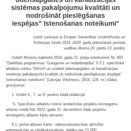
sistēmas pakalpojumu kvalitāti un
nodrošināt pieslēgšanas
iespējas" īstenošanas noteikumi"
Izdoti saskaņā ar Eiropas Savienības struktūrfondu un
Kohēzijas fonda 2014.-2020. gada plānošanas perioda
vadības likuma 20. panta 13. punktu
Izdarīt Ministru kabineta 2016. gada 21. jūnija noteikumos Nr. 403
"Darbības programmas "Izaugsme un nodarbinātība" 5.3.1. specifiskā
atbalsta mērķa "Attīstīt un uzlabot ūdensapgādes un kanalizācijas
sistēmas pakalpojumu kvalitāti un nodrošināt pieslēgšanas iespējas"
īstenošanas noteikumi" (Latvijas Vēstnesis, 2016, 128. nr.) šādus
grozījumus:
1. Izteikt 6., 7. un 8. punktu šādā redakcijā:
"6. Specifisko atbalstu īsteno ierobežotas projektu iesniegumu
atlases veidā līdz 2022. gada 31. decembrim šādu projektu
iesniegumu atlases kārtu ietvaros:
6.1. pirmā atlases kārta - ūdenssaimniecības attīstība
aglomerācijās ar cilvēkekvivalentu, lielāku par 10 000;