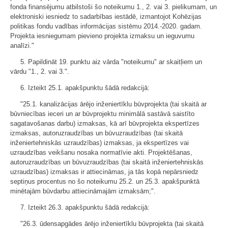
fonda finansējumu atbilstoši šo noteikumu 1., 2. vai 3. pielikumam, un
elektroniski iesniedz to sadarbības iestādē, izmantojot Kohēzijas
politikas fondu vadības informācijas sistēmu 2014.-2020. gadam.
Projekta iesniegumam pievieno projekta izmaksu un ieguvumu
analīzi."
5. Papildināt 19. punktu aiz vārda "noteikumu" ar skaitļiem un
vārdu "1., 2. vai 3.".
6. Izteikt 25.1. apakšpunktu šādā redakcijā:
"25.1. kanalizācijas ārējo inženiertīklu būvprojekta (tai skaitā ar
būvniecības ieceri un ar būvprojektu minimālā sastāvā saistīto
sagatavošanas darbu) izmaksas, kā arī būvprojekta ekspertīzes
izmaksas, autoruzraudzības un būvuzraudzības (tai skaitā
inženiertehniskās uzraudzības) izmaksas, ja ekspertīzes vai
uzraudzības veikšanu nosaka normatīvie akti. Projektēšanas,
autoruzraudzības un būvuzraudzības (tai skaitā inženiertehniskās
uzraudzības) izmaksas ir attiecināmas, ja tās kopā nepārsniedz
septiņus procentus no šo noteikumu 25.2. un 25.3. apakšpunktā
minētajām būvdarbu attiecināmajām izmaksām;".
7. Izteikt 26.3. apakšpunktu šādā redakcijā:
"26.3. ūdensapgādes ārējo inženiertīklu būvprojekta (tai skaitā