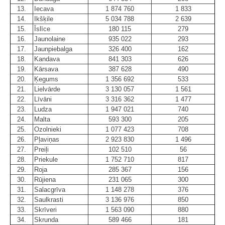
13.
Iecava
1 874 760
1 833
14.
Ikšķile
5 034 788
2 639
15.
Īslīce
180 115
279
16.
Jaunolaine
935 022
293
17.
Jaunpiebalga
326 400
162
18.
Kandava
841 303
626
19.
Kārsava
387 628
490
20.
Ķegums
1 356 692
533
21.
Lielvārde
3 130 057
1 561
22.
Līvāni
3 316 362
1 477
23.
Ludza
1 947 021
740
24.
Malta
593 300
205
25.
Ozolnieki
1 077 423
708
26.
Pļaviņas
2 923 830
1 496
27.
Preiļi
102 510
56
28.
Priekule
1 752 710
817
29.
Roja
285 367
156
30.
Rūjiena
231 065
300
31.
Salacgrīva
1 148 278
376
32.
Saulkrasti
3 136 976
850
33.
Skrīveri
1 563 090
880
34.
Skrunda
589 466
181