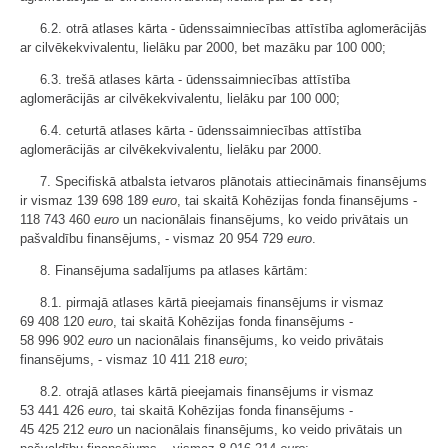
6.2. otrā atlases kārta - ūdenssaimniecības attīstība aglomerācijās
ar cilvēkekvivalentu, lielāku par 2000, bet mazāku par 100 000;
6.3. trešā atlases kārta - ūdenssaimniecības attīstība
aglomerācijās ar cilvēkekvivalentu, lielāku par 100 000;
6.4. ceturtā atlases kārta - ūdenssaimniecības attīstība
aglomerācijās ar cilvēkekvivalentu, lielāku par 2000.
7. Specifiskā atbalsta ietvaros plānotais attiecināmais finansējums
ir vismaz 139 698 189
euro
, tai skaitā Kohēzijas fonda finansējums -
118 743 460
euro
un nacionālais finansējums, ko veido privātais un
pašvaldību finansējums, - vismaz 20 954 729
euro
.
8. Finansējuma sadalījums pa atlases kārtām:
8.1. pirmajā atlases kārtā pieejamais finansējums ir vismaz
69 408 120
euro
, tai skaitā Kohēzijas fonda finansējums -
58 996 902
euro
un nacionālais finansējums, ko veido privātais
finansējums, - vismaz 10 411 218
euro
;
8.2. otrajā atlases kārtā pieejamais finansējums ir vismaz
53 441 426
euro
, tai skaitā Kohēzijas fonda finansējums -
45 425 212
euro
un nacionālais finansējums, ko veido privātais un