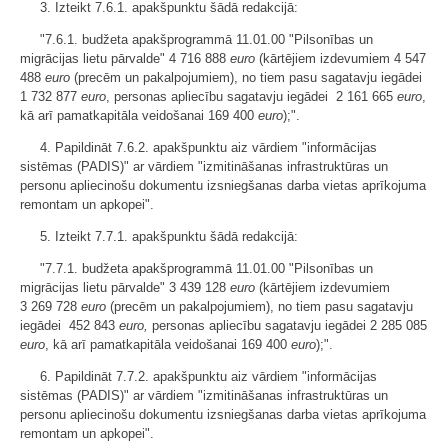
3. Izteikt 7.6.1. apakšpunktu šādā redakcijā:
"7.6.1. budžeta apakšprogrammā 11.01.00 "Pilsonības un
migrācijas lietu pārvalde" 4 716 888
euro
(kārtējiem izdevumiem 4 547
488
euro
(precēm un pakalpojumiem), no tiem pasu sagatavju iegādei
1 732 877
euro
, personas apliecību sagatavju iegādei 2 161 665
euro
,
kā arī pamatkapitāla veidošanai 169 400
euro
);".
4. Papildināt 7.6.2. apakšpunktu aiz vārdiem "informācijas
sistēmas (PADIS)" ar vārdiem "izmitināšanas infrastruktūras un
personu apliecinošu dokumentu izsniegšanas darba vietas aprīkojuma
remontam un apkopei".
5. Izteikt 7.7.1. apakšpunktu šādā redakcijā:
"7.7.1. budžeta apakšprogrammā 11.01.00 "Pilsonības un
migrācijas lietu pārvalde" 3 439 128
euro
(kārtējiem izdevumiem
3 269 728
euro
(precēm un pakalpojumiem), no tiem pasu sagatavju
iegādei 452 843
euro,
personas apliecību sagatavju iegādei 2 285 085
euro
, kā arī pamatkapitāla veidošanai 169 400
euro
);".
6. Papildināt 7.7.2. apakšpunktu aiz vārdiem "informācijas
sistēmas (PADIS)" ar vārdiem "izmitināšanas infrastruktūras un
personu apliecinošu dokumentu izsniegšanas darba vietas aprīkojuma
remontam un apkopei".