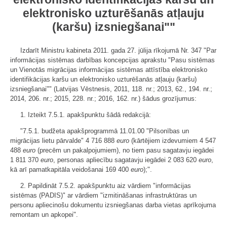
elektronisko uzturēšanās atļauju
(karšu) izsniegšanai""
Izdarīt Ministru kabineta 2011. gada 27. jūlija rīkojumā Nr. 347 "Par
informācijas sistēmas darbības koncepcijas aprakstu "Pasu sistēmas
un Vienotās migrācijas informācijas sistēmas attīstība elektronisko
identifikācijas karšu un elektronisko uzturēšanās atļauju (karšu)
izsniegšanai"" (Latvijas Vēstnesis, 2011, 118. nr.; 2013, 62., 194. nr.;
2014, 206. nr.; 2015, 228. nr.; 2016, 162. nr.) šādus grozījumus:
1. Izteikt 7.5.1. apakšpunktu šādā redakcijā:
"7.5.1. budžeta apakšprogrammā 11.01.00 "Pilsonības un
migrācijas lietu pārvalde" 4 716 888
euro
(kārtējiem izdevumiem 4 547
488
euro
(precēm un pakalpojumiem), no tiem pasu sagatavju iegādei
1 811 370
euro
, personas apliecību sagatavju iegādei 2 083 620
euro
,
kā arī pamatkapitāla veidošanai 169 400
euro
);".
2. Papildināt 7.5.2. apakšpunktu aiz vārdiem "informācijas
sistēmas (PADIS)" ar vārdiem "izmitināšanas infrastruktūras un
personu apliecinošu dokumentu izsniegšanas darba vietas aprīkojuma
remontam un apkopei".