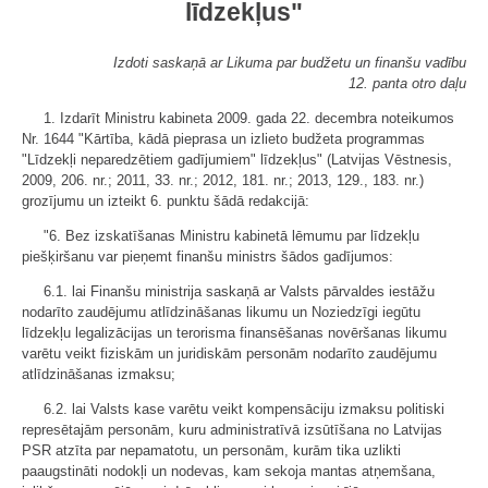
līdzekļus"
Izdoti saskaņā ar Likuma par budžetu un finanšu vadību
12. panta otro daļu
1. Izdarīt Ministru kabineta 2009. gada 22. decembra noteikumos
Nr. 1644 "Kārtība, kādā pieprasa un izlieto budžeta programmas
"Līdzekļi neparedzētiem gadījumiem" līdzekļus" (Latvijas Vēstnesis,
2009, 206. nr.; 2011, 33. nr.; 2012, 181. nr.; 2013, 129., 183. nr.)
grozījumu un izteikt 6. punktu šādā redakcijā:
"6. Bez izskatīšanas Ministru kabinetā lēmumu par līdzekļu
piešķiršanu var pieņemt finanšu ministrs šādos gadījumos:
6.1. lai Finanšu ministrija saskaņā ar Valsts pārvaldes iestāžu
nodarīto zaudējumu atlīdzināšanas likumu un Noziedzīgi iegūtu
līdzekļu legalizācijas un terorisma finansēšanas novēršanas likumu
varētu veikt fiziskām un juridiskām personām nodarīto zaudējumu
atlīdzināšanas izmaksu;
6.2. lai Valsts kase varētu veikt kompensāciju izmaksu politiski
represētajām personām, kuru administratīvā izsūtīšana no Latvijas
PSR atzīta par nepamatotu, un personām, kurām tika uzlikti
paaugstināti nodokļi un nodevas, kam sekoja mantas atņemšana,