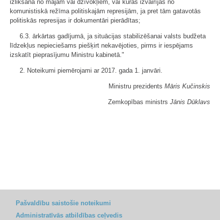
izlikšana no mājām vai dzīvokļiem, vai kuras izvairījās no
komunistiskā režīma politiskajām represijām, ja pret tām gatavotās
politiskās represijas ir dokumentāri pierādītas;
6.3. ārkārtas gadījumā, ja situācijas stabilizēšanai valsts budžeta
līdzekļus nepieciešams piešķirt nekavējoties, pirms ir iespējams
izskatīt pieprasījumu Ministru kabinetā."
2. Noteikumi piemērojami ar 2017. gada 1. janvāri.
Ministru prezidents
Māris Kučinskis
Zemkopības ministrs
Jānis Dūklavs
Pašvaldību saistošie noteikumi
Administratīvās atbildības ceļvedis