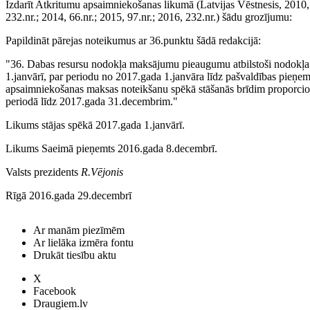
Izdarīt Atkritumu apsaimniekošanas likumā (Latvijas Vēstnesis, 2010, 
232.nr.; 2014, 66.nr.; 2015, 97.nr.; 2016, 232.nr.) šādu grozījumu:
Papildināt pārejas noteikumus ar 36.punktu šādā redakcijā:
"36. Dabas resursu nodokļa maksājumu pieaugumu atbilstoši nodokļa 
1.janvārī, par periodu no 2017.gada 1.janvāra līdz pašvaldības pieņe
apsaimniekošanas maksas noteikšanu spēkā stāšanās brīdim proporcio
periodā līdz 2017.gada 31.decembrim."
Likums stājas spēkā 2017.gada 1.janvārī.
Likums Saeimā pieņemts 2016.gada 8.decembrī.
Valsts prezidents
R.Vējonis
Rīgā 2016.gada 29.decembrī
Ar manām piezīmēm
Ar lielāka izmēra fontu
Drukāt tiesību aktu
X
Facebook
Draugiem.lv