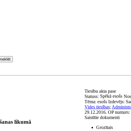
meklēt
Tiesību akta pase
Spēkā esošs
Statuss:
Nos
Tēma:
esošs
Izdevējs:
Sa
Vides tiesības
;
Administra
29.12.2016.
OP numurs:
Saistītie dokumenti
šanas likumā
Grozītais