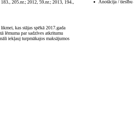
Anotācija / tiesību
183., 205.nr.; 2012, 59.nr.; 2013, 194.,
likmei, kas stājas spēkā 2017.gada
mtā lēmuma par sadzīves atkritumu
nāli iekļauj turpmākajos maksājumos