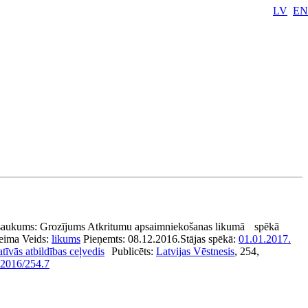
LV
EN
aukums:
Grozījums Atkritumu apsaimniekošanas likumā
spēkā
eima
Veids:
likums
Pieņemts:
08.12.2016.
Stājas spēkā:
01.01.2017.
tīvās atbildības ceļvedis
Publicēts:
Latvijas Vēstnesis
, 254,
2016/254.7