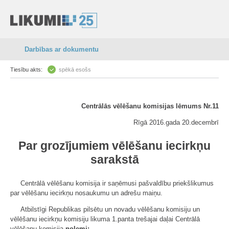
Darbības ar dokumentu
Tiesību akts:
spēkā esošs
Centrālās vēlēšanu komisijas lēmums Nr.11
Rīgā 2016.gada 20.decembrī
Par grozījumiem vēlēšanu iecirkņu
sarakstā
Centrālā vēlēšanu komisija ir saņēmusi pašvaldību priekšlikumus
par vēlēšanu iecirkņu nosaukumu un adrešu maiņu.
Atbilstīgi Republikas pilsētu un novadu vēlēšanu komisiju un
vēlēšanu iecirkņu komisiju likuma 1.panta trešajai daļai Centrālā
vēlēšanu komisija
nolemj: