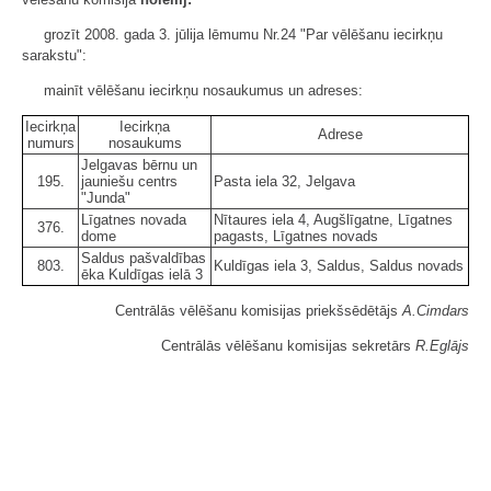
grozīt 2008. gada 3. jūlija lēmumu Nr.24 "Par vēlēšanu iecirkņu
sarakstu":
mainīt vēlēšanu iecirkņu nosaukumus un adreses:
Iecirkņa
Iecirkņa
Adrese
numurs
nosaukums
Jelgavas bērnu un
195.
jauniešu centrs
Pasta iela 32, Jelgava
"Junda"
Līgatnes novada
Nītaures iela 4, Augšlīgatne, Līgatnes
376.
dome
pagasts, Līgatnes novads
Saldus pašvaldības
803.
Kuldīgas iela 3, Saldus, Saldus novads
ēka Kuldīgas ielā 3
Centrālās vēlēšanu komisijas priekšsēdētājs
A.Cimdars
Centrālās vēlēšanu komisijas sekretārs
R.Eglājs