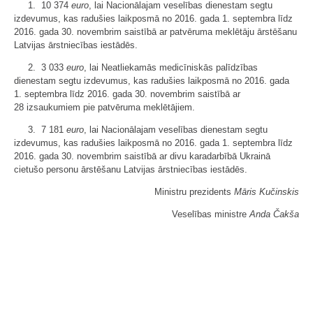
1. 10 374
euro
, lai Nacionālajam veselības dienestam segtu
izdevumus, kas radušies laikposmā no 2016. gada 1. septembra līdz
2016. gada 30. novembrim saistībā ar patvēruma meklētāju ārstēšanu
Latvijas ārstniecības iestādēs.
2. 3 033
euro
, lai Neatliekamās medicīniskās palīdzības
dienestam segtu izdevumus, kas radušies laikposmā no 2016. gada
1. septembra līdz 2016. gada 30. novembrim saistībā ar
28 izsaukumiem pie patvēruma meklētājiem.
3. 7 181
euro
, lai Nacionālajam veselības dienestam segtu
izdevumus, kas radušies laikposmā no 2016. gada 1. septembra līdz
2016. gada 30. novembrim saistībā ar divu karadarbībā Ukrainā
cietušo personu ārstēšanu Latvijas ārstniecības iestādēs.
Ministru prezidents
Māris Kučinskis
Veselības ministre
Anda Čakša