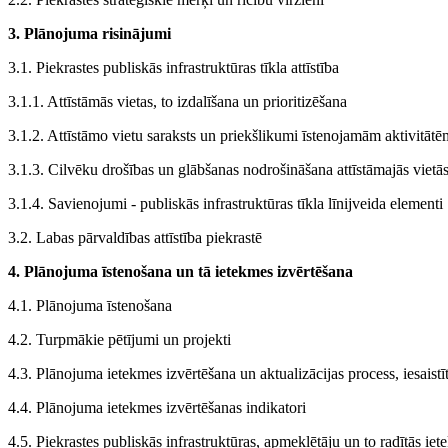
3. Plānojuma risinājumi
3.1. Piekrastes publiskās infrastruktūras tīkla attīstība
3.1.1. Attīstāmās vietas, to izdalīšana un prioritizēšana
3.1.2. Attīstāmo vietu saraksts un priekšlikumi īstenojamām aktivitātē
3.1.3. Cilvēku drošības un glābšanas nodrošināšana attīstāmajās vietā
3.1.4. Savienojumi - publiskās infrastruktūras tīkla līnijveida elementi
3.2. Labas pārvaldības attīstība piekrastē
4. Plānojuma īstenošana un tā ietekmes izvērtēšana
4.1. Plānojuma īstenošana
4.2. Turpmākie pētījumi un projekti
4.3. Plānojuma ietekmes izvērtēšana un aktualizācijas process, iesaistī
4.4. Plānojuma ietekmes izvērtēšanas indikatori
4.5. Piekrastes publiskās infrastruktūras, apmeklētāju un to radītās ie