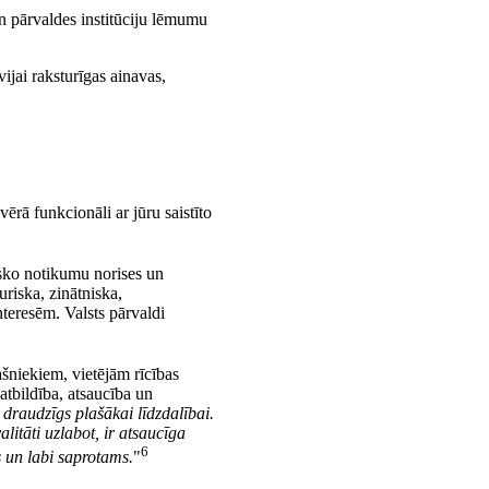
un pārvaldes institūciju lēmumu
ijai raksturīgas ainavas,
ērā funkcionāli ar jūru saistīto
risko notikumu norises un
uriska, zinātniska,
nteresēm. Valsts pārvaldi
ašniekiem, vietējām rīcības
atbildība, atsaucība un
draudzīgs plašākai līdzdalībai.
litāti uzlabot, ir atsaucīga
6
 un labi saprotams.
"