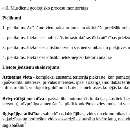
4.6. Mūsdienu ģeoloģisko procesu monitorings
Pielikumi
1. pielikums. Attīstāmo vietu raksturojums un aktivitāšu priekšlikumi pu
2. pielikums. Piekrastes publiskās infrastruktūras tīkla attīstības priek
3. pielikums. Piekrastes attīstāmo vietu sasniedzamības un piekļuves 
4. pielikums. Piekrastes attīstību ietekmējošo faktoru analīze
Lietoto jēdzienu skaidrojums
Attīstāmā vieta
- kompleksi attīstāma teritorija piekrastē, kur, pamat
(pašvaldību intereses, privātās intereses, īpaši aizsargājamo dabas terit
infrastruktūrā, veidojot ieguldījumu Latvijas piekrastes kopējās konku
Brīvprātīgā iniciatīva
- pašvaldību autonomās funkcijas, kas tiek īste
personu) brīvprātīga apņemšanās pildīt konkrētus uzdevumus, lai veicinā
Ilgtspējīga attīstība
- sabiedrības labklājības, vides un ekonomikas int
vajadzības un nodrošina vides aizsardzības prasību ievērošanu, neap
2
saglabāšanu