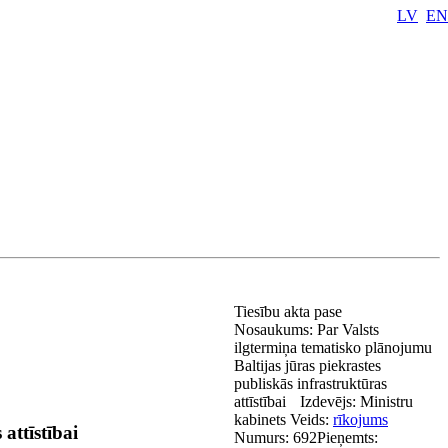
LV
EN
Tiesību akta pase
Nosaukums:
Par Valsts
ilgtermiņa tematisko plānojumu
Baltijas jūras piekrastes
publiskās infrastruktūras
attīstībai
Izdevējs:
Ministru
kabinets
Veids:
rīkojums
attīstībai
Numurs:
692
Pieņemts: