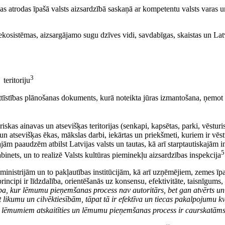
kas atrodas īpašā valsts aizsardzībā saskaņā ar kompetentu valsts varas 
ekosistēmas, aizsargājamo sugu dzīves vidi, savdabīgas, skaistas un Latv
3
teritoriju
attīstības plānošanas dokuments, kurā noteikta jūras izmantošana, ņemot v
iskas ainavas un atsevišķas teritorijas (senkapi, kapsētas, parki, vēstu
un atsevišķas ēkas, mākslas darbi, iekārtas un priekšmeti, kuriem ir vēst
ām paaudzēm atbilst Latvijas valsts un tautas, kā arī starptautiskajām i
5
nets, un to realizē Valsts kultūras pieminekļu aizsardzības inspekcija
ministrijām un to pakļautības institūcijām, kā arī uzņēmējiem, zemes īp
cipi ir līdzdalība, orientēšanās uz konsensu, efektivitāte, taisnīgums, 
ba, kur lēmumu pieņemšanas process nav autoritārs, bet gan atvērts un 
likumu un cilvēktiesībām, tāpat tā ir efektīva un tiecas pakalpojumu kva
em lēmumiem atskaitīties un lēmumu pieņemšanas process ir caurskatāms