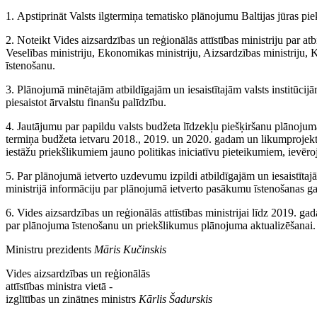
1. Apstiprināt Valsts ilgtermiņa tematisko plānojumu Baltijas jūras pie
2. Noteikt Vides aizsardzības un reģionālās attīstības ministriju par atb
Veselības ministriju, Ekonomikas ministriju, Aizsardzības ministriju,
īstenošanu.
3. Plānojumā minētajām atbildīgajām un iesaistītajām valsts institūcij
piesaistot ārvalstu finanšu palīdzību.
4. Jautājumu par papildu valsts budžeta līdzekļu piešķiršanu plānojum
termiņa budžeta ietvaru 2018., 2019. un 2020. gadam un likumprojekta
iestāžu priekšlikumiem jauno politikas iniciatīvu pieteikumiem, ievēroj
5. Par plānojumā ietverto uzdevumu izpildi atbildīgajām un iesaistītajā
ministrijā informāciju par plānojumā ietverto pasākumu īstenošanas ga
6. Vides aizsardzības un reģionālās attīstības ministrijai līdz 2019.
par plānojuma īstenošanu un priekšlikumus plānojuma aktualizēšanai.
Ministru prezidents
Māris Kučinskis
Vides aizsardzības un reģionālās
attīstības ministra vietā -
izglītības un zinātnes ministrs
Kārlis Šadurskis