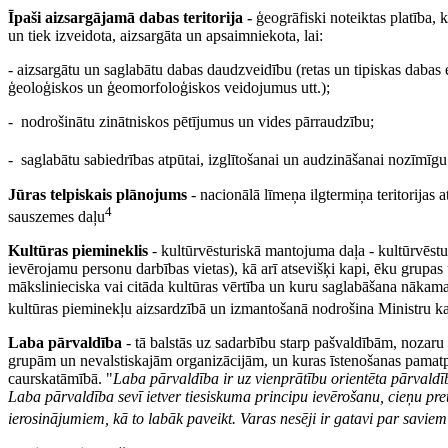
Īpaši aizsargājamā dabas teritorija -
ģeogrāfiski noteiktas platība, 
un tiek izveidota, aizsargāta un apsaimniekota, lai:
- aizsargātu un saglabātu dabas daudzveidību (retas un tipiskas dabas 
ģeoloģiskos un ģeomorfoloģiskos veidojumus utt.);
- nodrošinātu zinātniskos pētījumus un vides pārraudzību;
- saglabātu sabiedrības atpūtai, izglītošanai un audzināšanai nozīmīgu 
Jūras telpiskais plānojums
- nacionālā līmeņa ilgtermiņa teritorijas 
4
sauszemes daļu
Kultūras piemineklis
- kultūrvēsturiskā mantojuma daļa - kultūrvēstur
ievērojamu personu darbības vietas), kā arī atsevišķi kapi, ēku grupas 
mākslinieciska vai citāda kultūras vērtība un kuru saglabāšana nākamaj
kultūras pieminekļu aizsardzībā un izmantošanā nodrošina Ministru kabi
Laba pārvaldība
- tā balstās uz sadarbību starp pašvaldībām, nozaru 
grupām un nevalstiskajām organizācijām, un kuras īstenošanas pamatprin
caurskatāmībā. "
Laba pārvaldība ir uz vienprātību orientēta pārvaldī
Laba pārvaldība sevī ietver tiesiskuma principu ievērošanu, cieņu pret 
ierosinājumiem, kā to labāk paveikt.
Varas nesēji ir gatavi par savi