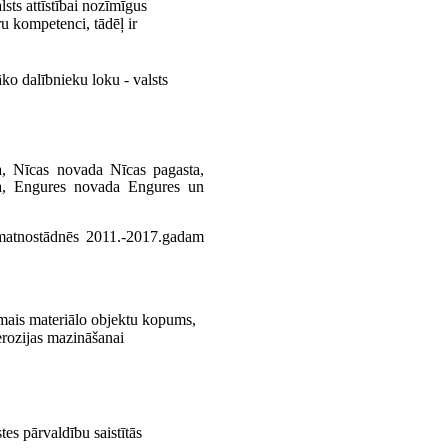
alsts attīstībai nozīmīgus
ru kompetenci, tādēļ ir
ko dalībnieku loku - valsts
ta, Nīcas novada Nīcas pagasta,
ta, Engures novada Engures un
s pamatnostādnēs 2011.-2017.gadam
amais materiālo objektu kopums,
erozijas mazināšanai
tes pārvaldību saistītās