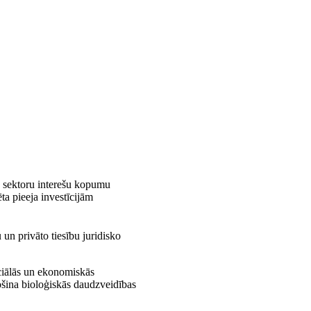
du sektoru interešu kopumu
ēta pieeja investīcijām
 un privāto tiesību juridisko
ociālās un ekonomiskās
ošina bioloģiskās daudzveidības