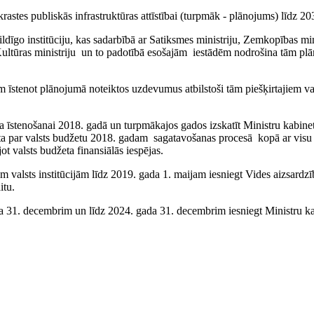
krastes publiskās infrastruktūras attīstībai (turpmāk - plānojums) līdz 2
ildīgo institūciju, kas sadarbībā ar Satiksmes ministriju, Zemkopības minis
 Kultūras ministriju un to padotībā esošajām
iestādēm nodrošina tām pl
ām īstenot plānojumā noteiktos uzdevumus atbilstoši tām piešķirtajiem va
a īstenošanai 2018. gadā un turpmākajos gados izskatīt Ministru kabine
 par valsts budžetu 2018. gadam sagatavošanas procesā kopā ar visu mi
ot valsts budžeta finansiālās iespējas.
m valsts institūcijām līdz 2019. gada 1. maijam iesniegt Vides aizsardzīb
itu.
 gada 31. decembrim un līdz 2024. gada 31. decembrim iesniegt Ministru