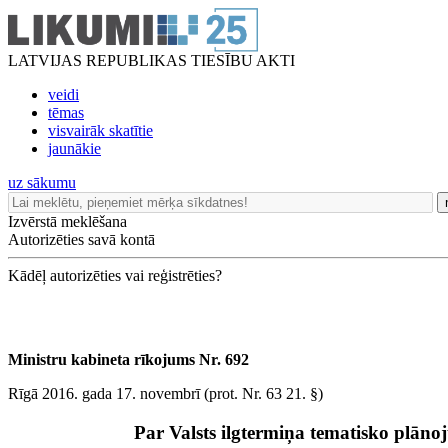
LATVIJAS REPUBLIKAS TIESĪBU AKTI
veidi
tēmas
visvairāk skatītie
jaunākie
uz sākumu
Izvērstā meklēšana
Autorizēties savā kontā
Kādēļ autorizēties vai reģistrēties?
Ministru kabineta rīkojums Nr. 692
Rīgā 2016. gada 17. novembrī (prot. Nr. 63 21. §)
Par Valsts ilgtermiņa tematisko plānoj