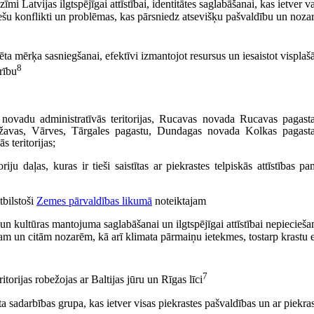
ozīmi Latvijas ilgtspējīgai attīstībai, identitātes saglabāšanai, kas ietver v
erešu konflikti un problēmas, kas pārsniedz atsevišķu pašvaldību un noza
a mērķa sasniegšanai, efektīvi izmantojot resursus un iesaistot visplašā
8
rību
s novadu administratīvās teritorijas, Rucavas novada Rucavas pagas
Užavas, Vārves, Tārgales pagastu, Dundagas novada Kolkas pagas
 teritorijas;
oriju daļas, kuras ir tieši saistītas ar piekrastes telpiskās attīstība
tbilstoši
Zemes pārvaldības likumā
noteiktajam
un kultūras mantojuma saglabāšanai un ilgtspējīgai attīstībai nepiecieš
mam un citām nozarēm, kā arī klimata pārmaiņu ietekmes, tostarp krastu 
7
itorijas robežojas ar Baltijas jūru un Rīgas līci
 sadarbības grupa, kas ietver visas piekrastes pašvaldības un ar piekras