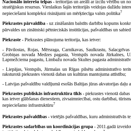
Nacionālo interešu telpas
- teritorijas un areāli ar izcilu vērtību un n
stratēģiskus resursus. Vienlaikus šajās teritorijās veidojas dažādu int
7
nepieciešami kompleksi risinājumi un mērķtiecīga valsts politika
Piekrastes pārvaldība
- uz zināšanām balstīts darbību kopums konkrēt
pārvaldes un zinātniski pētnieciskās institūcijas, pašvaldības un sabied
Piekraste -
Piekrastes plānojuma teritorija, kas ietver:
- Pāvilostas, Rojas, Mērsraga, Carnikavas, Saulkrastu, Salacgrīva
Grobiņas novada Medzes pagasta, Ventspils novada Jūrkalnes, 
Lapmežciema pagastu, Limbažu novada Skultes pagasta administratīvās
- Liepājas, Ventspils, Jūrmalas un Rīgas pilsētu administratīvo terit
raksturotā piekrastes vienotā dabas un kultūras mantojuma attīstību;
- Latvijas pašvaldību valdījumā esošās Baltijas jūras akvatorijas daļu a
Piekrastes publiskās infrastruktūra tīkls -
piekrastes vienotā dabas 
kas ietver glābšanas dienestiem, zivsaimniecībai, ostu darbībai, tūris
7
nepieciešamo infrastruktūru
Piekrastes pašvaldības -
vietējās pašvaldības, kuru administratīvās ter
Piekrastes sadarbības un koordinācijas grupa
- 2011.gadā izveidota