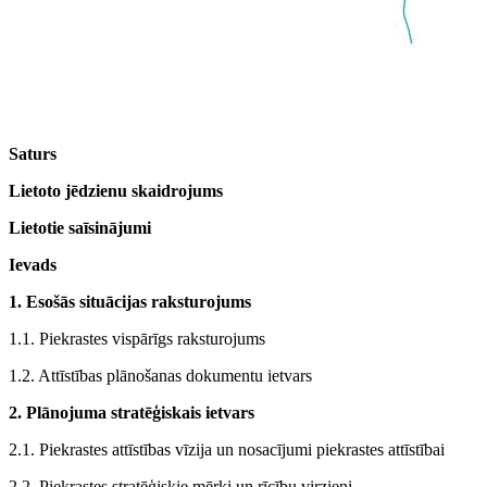
Saturs
Lietoto jēdzienu skaidrojums
Lietotie saīsinājumi
Ievads
1. Esošās situācijas raksturojums
1.1. Piekrastes vispārīgs raksturojums
1.2. Attīstības plānošanas dokumentu ietvars
2. Plānojuma stratēģiskais ietvars
2.1. Piekrastes attīstības vīzija un nosacījumi piekrastes attīstībai
2.2. Piekrastes stratēģiskie mērķi un rīcību virzieni