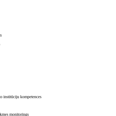
m
s
to institūciju kompetences
tekmes monitorings