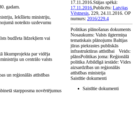
17.11.2016.
Stājas spēkā:
030. gadam.
17.11.2016.
Publicēts:
Latvijas
Vēstnesis
, 229, 24.11.2016.
OP
triju, Iekšlietu ministriju,
numurs:
2016/229.4
ānojumā noteikto uzdevumu
Politikas plānošanas dokuments
Nosaukums:
Valsts ilgtermiņa
lsts budžeta līdzekļiem vai
tematiskais plānojums Baltijas
jūras piekrastes publiskās
infrastruktūras attīstībai
Veids:
tā likumprojekta par vidēja
plāns
Politikas joma:
Reģionālā
nistriju un centrālo valsts
politika
Atbildīgā iestāde:
Vides
aizsardzības un reģionālās
attīstības ministrija
as un reģionālās attīstības
Saistītie dokumenti
Saistītie dokumenti
 kabinetā starpposma novērtējumus