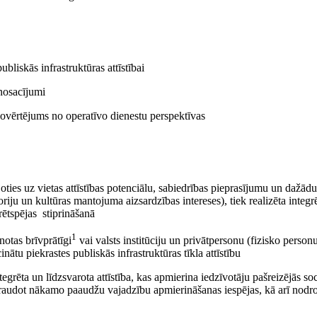
bliskās infrastruktūras attīstībai
šnosacījumi
novērtējums no operatīvo dienestu perspektīvas
ojoties uz vietas attīstības potenciālu, sabiedrības pieprasījumu un dažā
oriju un kultūras mantojuma aizsardzības intereses), tiek realizēta integr
rētspējas stiprināšanā
1
notas brīvprātīgi
vai valsts institūciju un privātpersonu (fizisko personu
tu piekrastes publiskās infrastruktūras tīkla attīstību
egrēta un līdzsvarota attīstība, kas apmierina iedzīvotāju pašreizējās s
draudot nākamo paaudžu vajadzību apmierināšanas iespējas, kā arī nodr