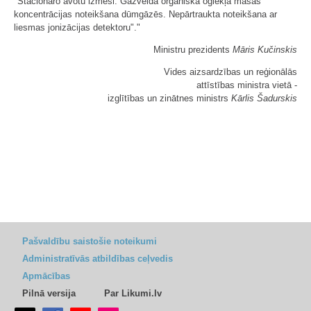
"Stacionāro avotu izmeši. Gāzveida organiskā oglekļa masas
koncentrācijas noteikšana dūmgāzēs. Nepārtraukta noteikšana ar
liesmas jonizācijas detektoru"."
Ministru prezidents
Māris Kučinskis
Vides aizsardzības un reģionālās
attīstības ministra vietā -
izglītības un zinātnes ministrs
Kārlis Šadurskis
Pašvaldību saistošie noteikumi
Administratīvās atbildības ceļvedis
Apmācības
Pilnā versija
Par Likumi.lv