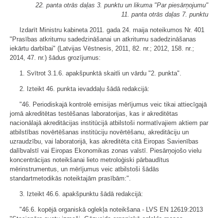
22. panta otrās daļas 3. punktu un likuma "Par piesārņojumu"
11. panta otrās daļas 7. punktu
Izdarīt Ministru kabineta 2011. gada 24. maija noteikumos Nr. 401
"Prasības atkritumu sadedzināšanai un atkritumu sadedzināšanas
iekārtu darbībai" (Latvijas Vēstnesis, 2011, 82. nr.; 2012, 158. nr.;
2014, 47. nr.) šādus grozījumus:
1. Svītrot 3.1.6. apakšpunktā skaitli un vārdu "2. punkta".
2. Izteikt 46. punkta ievaddaļu šādā redakcijā:
"46. Periodiskajā kontrolē emisijas mērījumus veic tikai attiecīgajā
jomā akreditētas testēšanas laboratorijas, kas ir akreditētas
nacionālajā akreditācijas institūcijā atbilstoši normatīvajiem aktiem par
atbilstības novērtēšanas institūciju novērtēšanu, akreditāciju un
uzraudzību, vai laboratorijā, kas akreditēta citā Eiropas Savienības
dalībvalstī vai Eiropas Ekonomikas zonas valstī. Piesārņojošo vielu
koncentrācijas noteikšanai lieto metroloģiski pārbaudītus
mērinstrumentus, un mērījumus veic atbilstoši šādās
standartmetodikās noteiktajām prasībām:".
3. Izteikt 46.6. apakšpunktu šādā redakcijā:
"46.6. kopējā organiskā oglekļa noteikšana - LVS EN 12619:2013