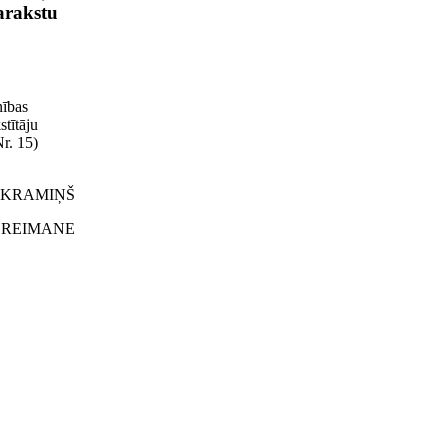
arakstu
nības
tītāju
r. 15)
 A. KRAMIŅŠ
S. DREIMANE