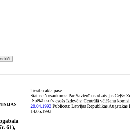
meklēt
Tiesību akta pase
Statuss:
Nosaukums:
Par Savienības «Latvijas Ceļš» Ze
Spēkā esošs
esošs
Izdevējs:
Centrālā vēlēšanu komisi
ISIJAS
28.04.1993.
Publicēts:
Latvijas Republikas Augstākās 
14.05.1993.
apgabala
r. 61),