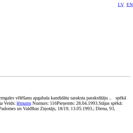
LV
EN
mgales vēlēšanu apgabala kandidātu saraksta parakstītāju ..
spēkā
ja
Veids:
lēmums
Numurs:
116
Pieņemts:
28.04.1993.
Stājas spēkā:
Padomes un Valdības Ziņotājs, 18/19, 13.05.1993.; Diena, 93,