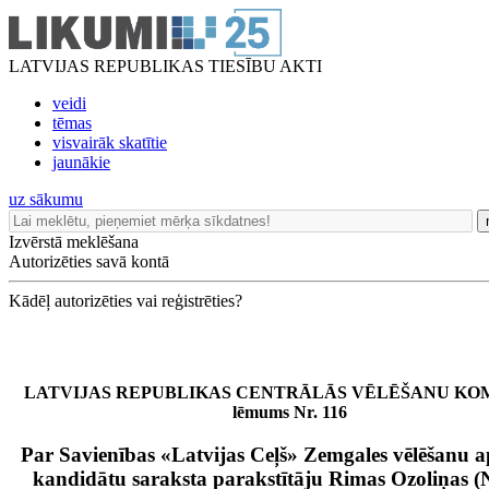
LATVIJAS REPUBLIKAS TIESĪBU AKTI
veidi
tēmas
visvairāk skatītie
jaunākie
uz sākumu
Izvērstā meklēšana
Autorizēties savā kontā
Kādēļ autorizēties vai reģistrēties?
LATVIJAS REPUBLIKAS CENTRĀLĀS VĒLĒŠANU KOM
lēmums Nr. 116
Par Savienības «Latvijas Ceļš» Zemgales vēlēšanu 
kandidātu saraksta parakstītāju Rimas Ozoliņas (N