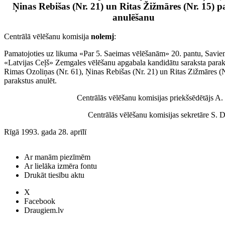
Ņinas Rebišas (Nr. 21) un Ritas Žižmāres (Nr. 15) p
anulēšanu
Centrālā vēlēšanu komisija
nolemj
:
Pamatojoties uz likuma «Par 5. Saeimas vēlēšanām» 20. pantu, Savie
«Latvijas Ceļš» Zemgales vēlēšanu apgabala kandidātu saraksta paraks
Rimas Ozoliņas (Nr. 61), Ņinas Rebišas (Nr. 21) un Ritas Zižmāres (N
parakstus anulēt.
Centrālās vēlēšanu komisijas priekšsēdētājs
Centrālās vēlēšanu komisijas sekretāre 
Rīgā 1993. gada 28. aprīlī
Ar manām piezīmēm
Ar lielāka izmēra fontu
Drukāt tiesību aktu
X
Facebook
Draugiem.lv