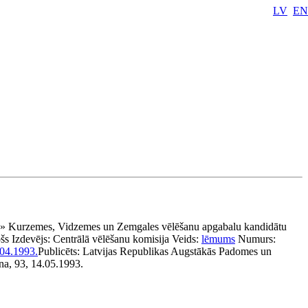
LV
EN
ļš» Kurzemes, Vidzemes un Zemgales vēlēšanu apgabalu kandidātu
šs
Izdevējs:
Centrālā vēlēšanu komisija
Veids:
lēmums
Numurs:
04.1993.
Publicēts:
Latvijas Republikas Augstākās Padomes un
na, 93, 14.05.1993.