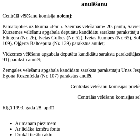
anulēšanu
Centrālā vēlēšanu komisija
nolemj
:
Pamatojoties uz likuma «Par 5. Saeimas vēlēšanām» 20. pantu, Savien
Kurzemes vēlēšanu apgabala deputātu kandidātu saraksta parakstītāj
Etingera (Nr. 26), Ivetas Gulbes (Nr. 52), Ivetas Kumpes (Nr. 65), So
109), Oļģerta Baltcepura (Nr. 139) parakstus anulēt;
Vidzemes vēlēšanu apgabala deputātu kandidātu saraksta parakstītāja
91) parakstu anulēt;
Zemgales vēlēšanu apgabala kandidātu saraksta parakstītāju Ūnas Jesp
Egona Rozenfelda (Nr. 107) parakstus anulēt.
Centrālās vēlēšanu komisijas pri
Centrālās vēlēšanu komisijas
Rīgā 1993. gada 28. aprīlī
Ar manām piezīmēm
Ar lielāka izmēra fontu
Drukāt tiesību aktu