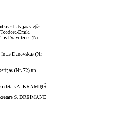
ības «Latvijas Ceļš»
u Teodora
-
Emīla
fijas Dravnieces (Nr.
s Intas Danovskas (Nr.
eriņas (Nr. 72) un
ekšsēdētājs A. KRAMIŅŠ
 sekretāre S. DREIMANE