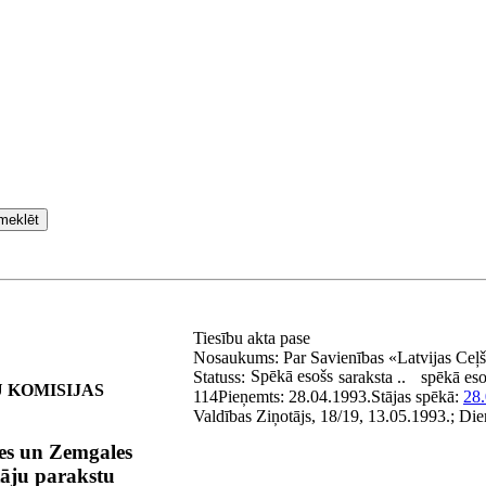
meklēt
Tiesību akta pase
Nosaukums:
Par Savienības «Latvijas Ce
Spēkā esošs
Statuss:
saraksta ..
spēkā eso
 KOMISIJAS
114
Pieņemts:
28.04.1993.
Stājas spēkā:
28.
Valdības Ziņotājs, 18/19, 13.05.1993.; Die
es un Zemgales
tāju parakstu