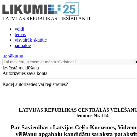
LATVIJAS REPUBLIKAS TIESĪBU AKTI
veidi
tēmas
visvairāk skatītie
jaunākie
uz sākumu
Izvērstā meklēšana
Autorizēties savā kontā
Kādēļ autorizēties vai reģistrēties?
LATVIJAS REPUBLIKAS CENTRĀLĀS VĒLĒŠANU
lēmums Nr. 114
Par Savienības «Latvijas Ceļš» Kurzemes, Vidzem
vēlēšanu apgabalu kandidātu saraksta parakstī