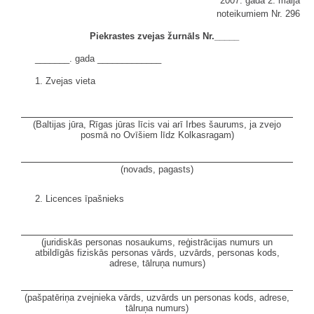
2007. gada 2. maija
noteikumiem Nr. 296
Piekrastes zvejas žurnāls Nr._____
_______. gada _____________
1. Zvejas vieta
(Baltijas jūra, Rīgas jūras līcis vai arī Irbes šaurums, ja zvejo
posmā no Ovīšiem līdz Kolkasragam)
(novads, pagasts)
2. Licences īpašnieks
(juridiskās personas nosaukums, reģistrācijas numurs un
atbildīgās fiziskās personas vārds, uzvārds, personas kods,
adrese, tālruņa numurs)
(pašpatēriņa zvejnieka vārds, uzvārds un personas kods, adrese,
tālruņa numurs)