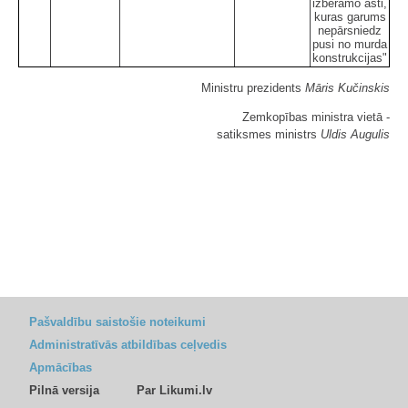
izberamo asti,
kuras garums
nepārsniedz
pusi no murda
konstrukcijas"
Ministru prezidents
Māris Kučinskis
Zemkopības ministra vietā -
satiksmes ministrs
Uldis Augulis
Pašvaldību saistošie noteikumi
Administratīvās atbildības ceļvedis
Apmācības
Pilnā versija
Par Likumi.lv