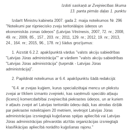
Izdoti saskaņā ar Zvejniecības likuma
13. panta pirmās daļas 1. punktu
Izdarīt Ministru kabineta 2007. gada 2. maija noteikumos Nr. 296
"Noteikumi par rūpniecisko zveju teritoriālajos ūdeņos un
ekonomiskās zonas ūdeņos" (Latvijas Vēstnesis, 2007, 72. nr.; 2008,
49. nr.; 2009, 85., 157., 203. nr.; 2011, 129. nr.; 2012, 19. nr.; 2013,
24., 164. nr.; 2015, 96., 178. nr.) šādus grozījumus:
1. Aizstāt 6.2.2. apakšpunktā vārdus "valsts akciju sabiedrības
"Latvijas Jūras administrācija"" ar vārdiem "valsts akciju sabiedrības
"Latvijas Jūras administrācija" (turpmāk - Latvijas Jūras
administrācija)".
2. Papildināt noteikumus ar 6.4. apakšpunktu šādā redakcijā:
"6.4. ar zvejas kuģiem, kurus specializētajai mencu un plekstu
zvejai ar tīkliem izmanto zvejnieki, kas saņēmuši speciālo atļauju
(licenci) komercdarbībai zvejniecībā piekrastes ūdeņos, un ar kuriem
ir atļauts zvejot arī Latvijas teritoriālo ūdeņu daļā, kas atrodas dziļāk
par piekrastei noteiktajiem 20 metriem, ievērojot Latvijas Jūras
administrācijas izsniegtajā kuģošanas spējas apliecībā vai Latvijas
Jūras administrācijas pilnvarotās atzītās organizācijas izsniegtajā
klasifikācijas apliecībā norādīto kuģošanas rajonu."