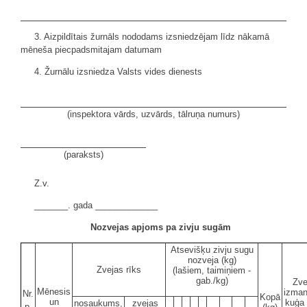
3. Aizpildītais žurnāls nododams izsniedzējam līdz nākamā
mēneša piecpadsmitajam datumam
4. Žurnālu izsniedza Valsts vides dienests
(inspektora vārds, uzvārds, tālruņa numurs)
(paraksts)
Z.v.
_______. gada _____________
Nozvejas apjoms pa zivju sugām
Atsevišķu zivju sugu
nozveja (kg)
Zvejas rīks
(lašiem, taimiņiem -
gab./kg)
Zve
Mēnesis
izman
Nr.
Kopā
un
kuģa 
nosaukums,
zvejas
p.