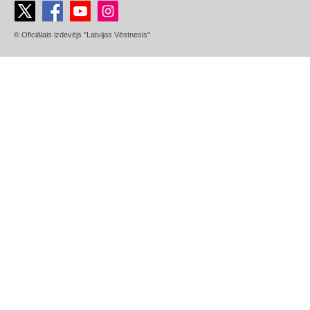
© Oficiālais izdevējs "Latvijas Vēstnesis"