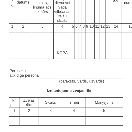
(kg)
datums
num
skaits,
dienu vai
k.
linuma acs
vada
izmērs
vilkšanas
reižu
skaits
1
2
3
4
5
6
7
8
9
10
11
12
13
14
1
KOPĀ
Par zveju
atbildīgā persona
(paraksts, vārds, uzvārds)
Izmantojamie zvejas rīki
Nr.
Zvejas
Skaits
Izmēri
Marķējums
p. k.
rīks
1
2
3
4
5