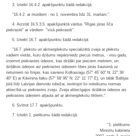
3. Izteikt 16.4.2. apakšpunktu šādā redakcijā:
"16.4.2. ar murdiem - no 1. novembra līdz 31. martam;".
4. Aizstāt 16.5.3.5. apakšpunktā vārdus "Rīgas jūras līča
piekrastē" ar vārdiem "visā piekrastē".
5. Izteikt 16.7. apakšpunktu šādā redakcijā:
"16.7. plekstu un akmeņplekstu specializētā zveja ar plekstu
vadiem vietās, kuru dziļums nepārsniedz piecus metrus, - visu gadu,
izņemot piekrastes ūdeņos, kas dziļāki par pieciem metriem, un
dziļākos ūdeņos aiz piekrastes ūdeņiem Irbes jūras šaurumā uz
rietumiem no līnijas, kas savieno Kolkasragu (57° 45' 60'' N; 22° 36'
40'' E) ar Kāvinina bāku (57° 58' 95'' N; 22° 11' 77'' E), un tālāk Baltijas
jūrā līdz Latvijas dienvidu robežai, ievērojot šo noteikumu normas
attiecībā uz piekrastes zveju. Zveja attiecīgajos dziļākos ūdeņos aiz
piekrastes ūdeņiem atļauta arī ar akmeņplekstu tīkliem;".
6. Svītrot 17.7. apakšpunktu.
7. Izteikt 1. pielikumu šādā redakcijā:
"1. pielikums
Ministru kabineta