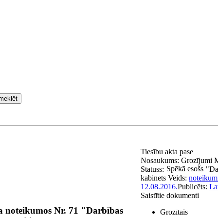
meklēt
Tiesību akta pase
Nosaukums:
Grozījumi M
Spēkā esošs
Statuss:
"Da
kabinets
Veids:
noteikum
12.08.2016.
Publicēts:
La
Saistītie dokumenti
ra noteikumos Nr. 71 "Darbības
Grozītais