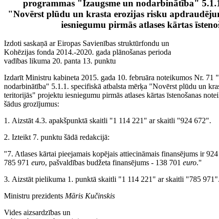
programmas "Izaugsme un nodarbinātība" 5.1.1.
"Novērst plūdu un krasta erozijas risku apdraudējum
iesniegumu pirmās atlases kārtas īsten
Izdoti saskaņā ar Eiropas Savienības struktūrfondu un
Kohēzijas fonda 2014.-2020. gada plānošanas perioda
vadības likuma 20. panta 13. punktu
Izdarīt Ministru kabineta 2015. gada 10. februāra noteikumos Nr. 7
nodarbinātība" 5.1.1. specifiskā atbalsta mērķa "Novērst plūdu un kra
teritorijās" projektu iesniegumu pirmās atlases kārtas īstenošanas note
šādus grozījumus:
1. Aizstāt 4.3. apakšpunktā skaitli "1 114 221" ar skaitli "924 672".
2. Izteikt 7. punktu šādā redakcijā:
"7. Atlases kārtai pieejamais kopējais attiecināmais finansējums ir 92
785 971
euro
, pašvaldības budžeta finansējums - 138 701
euro
."
3. Aizstāt pielikuma 1. punktā skaitli "1 114 221" ar skaitli "785 971"
Ministru prezidents
Māris Kučinskis
Vides aizsardzības un