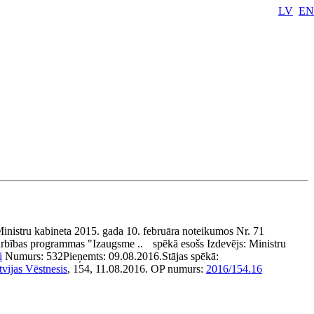
LV
EN
inistru kabineta 2015. gada 10. februāra noteikumos Nr. 71
rbības programmas "Izaugsme ..
spēkā esošs
Izdevējs:
Ministru
i
Numurs:
532
Pieņemts:
09.08.2016.
Stājas spēkā:
tvijas Vēstnesis
, 154, 11.08.2016.
OP numurs:
2016/154.16