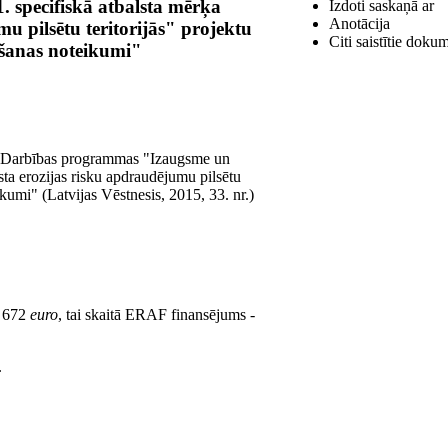
 specifiskā atbalsta mērķa
Izdoti saskaņā ar
Anotācija
u pilsētu teritorijās" projektu
Citi saistītie doku
ošanas noteikumi"
1 "Darbības programmas "Izaugsme un
sta erozijas risku apdraudējumu pilsētu
ikumi" (Latvijas Vēstnesis, 2015, 33. nr.)
4 672
euro
, tai skaitā ERAF finansējums -
.