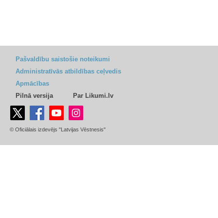
Pašvaldību saistošie noteikumi
Administratīvās atbildības ceļvedis
Apmācības
Pilnā versija
Par Likumi.lv
© Oficiālais izdevējs "Latvijas Vēstnesis"