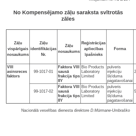
No Kompensējamo zāļu saraksta svītrotās
zāles
Zāļu
Zāļu
Reģistrācijas
Zāļu
vispārīgais
identifikācijas
apliecības
Forma
nosaukums
nosaukums
Nr.
īpašnieks
VIII
Faktora VIII
Bio Products
pulveris
asinsreces
99-1017-01
sausā
Laboratory
injekciju
faktors
frakcija tips
Limited
šķīduma
8Y
pagatavošanai
Faktora VIII
Bio Products
pulveris
99-1017-02
sausā
Laboratory
injekciju
frakcija tips
Limited
šķīduma
8Y
pagatavošanai
Nacionālā veselības dienesta direktore
D.Mūrmane-Umbraško