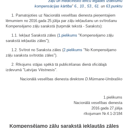
zāļu un medicīnisko ierīču iegādes izdevumu
kompensācijas kārtība
"
6.
,
10.
,
53.
,
61.
un
63.punktu
1. Pamatojoties uz Nacionālā veselības dienesta pieņemtajiem
lēmumiem no 2016.gada 25.jūlija par zāļu iekļaušanu un svītrošanu
Kompensējamo zāļu sarakstā (turpmāk tekstā - Saraksts):
1.1. Iekļaut Sarakstā zāles (
1.pielikums
"Kompensējamo zāļu
sarakstā iekļautās zāles");
1.2. Svītrot no Saraksta zāles (
2.pielikums
"No Kompensējamo
zāļu saraksta svītrotās zāles").
2. Rīkojums stājas spēkā tā publicēšanas dienā oficiālajā
izdevumā "Latvijas Vēstnesis".
Nacionālā veselības dienesta direktore
D.Mūrmane-Umbraško
1.pielikums
Nacionālā veselības dienesta
2016.gada 27.jūlija
rīkojumam Nr.4.1-2/184
Kompensējamo zāļu sarakstā iekļautās zāles