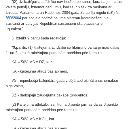
"(2) Uz kaitējuma atlīdzību nav tiesību personai, kura saņem citas
valsts pensiju, izņemot gadījumu, kad tā ir piešķirta saskaņā ar
Eiropas Parlamenta un Padomes 2004.gada 29.aprīļa regulu (EK) Nr.
883/2004
par sociālā nodrošinājuma sistēmu koordinēšanu vai
saskaņā ar Latvijas Republikai saistošiem starptautiskajiem
līgumiem."
3. Izteikt 9.pantu šādā redakcijā:
"
9.pants.
(1) Kaitējuma atlīdzību šā likuma 8.panta pirmās daļas
1. un 2.punktā minētajām personām aprēķina pēc formulas:
KA = 50% VS x DZ, kur
KA - kaitējuma atlīdzības apmērs,
VS - iepriekšējā kalendāra gada vidējā apdrošināšanas iemaksu
alga valstī,
DZ - darbspēju zaudējuma pakāpe (procentos).
(2) Kaitējuma atlīdzību šā likuma 8.panta pirmās daļas 3.punktā
minētajām personām aprēķina pēc formulas:
KA = 50% VS x KĢL, kur
KA - kaitējuma atlīdzības apmērs,