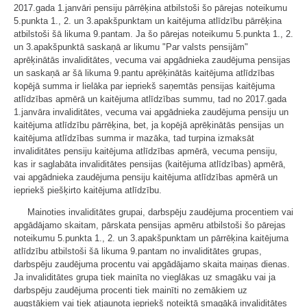
2017.gada 1.janvāri pensiju pārrēķina atbilstoši šo pārejas noteikumu
5.punkta 1., 2. un 3.apakšpunktam un kaitējuma atlīdzību pārrēķina
atbilstoši šā likuma 9.pantam. Ja šo pārejas noteikumu 5.punkta 1., 2.
un 3.apakšpunktā saskaņā ar likumu "Par valsts pensijām"
aprēķinātās invaliditātes, vecuma vai apgādnieka zaudējuma pensijas
un saskaņā ar šā likuma 9.pantu aprēķinātās kaitējuma atlīdzības
kopējā summa ir lielāka par iepriekš saņemtās pensijas kaitējuma
atlīdzības apmērā un kaitējuma atlīdzības summu, tad no 2017.gada
1.janvāra invaliditātes, vecuma vai apgādnieka zaudējuma pensiju un
kaitējuma atlīdzību pārrēķina, bet, ja kopējā aprēķinātās pensijas un
kaitējuma atlīdzības summa ir mazāka, tad turpina izmaksāt
invaliditātes pensiju kaitējuma atlīdzības apmērā, vecuma pensiju,
kas ir saglabāta invaliditātes pensijas (kaitējuma atlīdzības) apmērā,
vai apgādnieka zaudējuma pensiju kaitējuma atlīdzības apmērā un
iepriekš piešķirto kaitējuma atlīdzību.
Mainoties invaliditātes grupai, darbspēju zaudējuma procentiem vai
apgādājamo skaitam, pārskata pensijas apmēru atbilstoši šo pārejas
noteikumu 5.punkta 1., 2. un 3.apakšpunktam un pārrēķina kaitējuma
atlīdzību atbilstoši šā likuma 9.pantam no invaliditātes grupas,
darbspēju zaudējuma procentu vai apgādājamo skaita maiņas dienas.
Ja invaliditātes grupa tiek mainīta no vieglākas uz smagāku vai ja
darbspēju zaudējuma procenti tiek mainīti no zemākiem uz
augstākiem vai tiek atjaunota iepriekš noteiktā smagākā invaliditātes