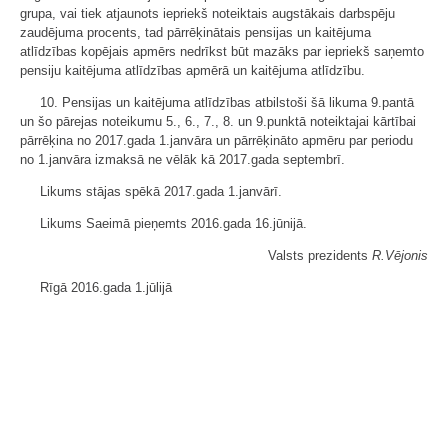
grupa, vai tiek atjaunots iepriekš noteiktais augstākais darbspēju
zaudējuma procents, tad pārrēķinātais pensijas un kaitējuma
atlīdzības kopējais apmērs nedrīkst būt mazāks par iepriekš saņemto
pensiju kaitējuma atlīdzības apmērā un kaitējuma atlīdzību.
10. Pensijas un kaitējuma atlīdzības atbilstoši šā likuma 9.pantā
un šo pārejas noteikumu 5., 6., 7., 8. un 9.punktā noteiktajai kārtībai
pārrēķina no 2017.gada 1.janvāra un pārrēķināto apmēru par periodu
no 1.janvāra izmaksā ne vēlāk kā 2017.gada septembrī.
Likums stājas spēkā 2017.gada 1.janvārī.
Likums Saeimā pieņemts 2016.gada 16.jūnijā.
Valsts prezidents
R.Vējonis
Rīgā 2016.gada 1.jūlijā