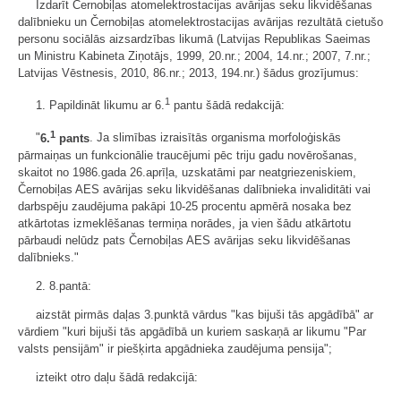
Izdarīt Černobiļas atomelektrostacijas avārijas seku likvidēšanas
dalībnieku un Černobiļas atomelektrostacijas avārijas rezultātā cietušo
personu sociālās aizsardzības likumā (Latvijas Republikas Saeimas
un Ministru Kabineta Ziņotājs, 1999, 20.nr.; 2004, 14.nr.; 2007, 7.nr.;
Latvijas Vēstnesis, 2010, 86.nr.; 2013, 194.nr.) šādus grozījumus:
1
1. Papildināt likumu ar 6.
pantu šādā redakcijā:
1
"
6.
pants
. Ja slimības izraisītās organisma morfoloģiskās
pārmaiņas un funkcionālie traucējumi pēc triju gadu novērošanas,
skaitot no 1986.gada 26.aprīļa, uzskatāmi par neatgriezeniskiem,
Černobiļas AES avārijas seku likvidēšanas dalībnieka invaliditāti vai
darbspēju zaudējuma pakāpi 10-25 procentu apmērā nosaka bez
atkārtotas izmeklēšanas termiņa norādes, ja vien šādu atkārtotu
pārbaudi nelūdz pats Černobiļas AES avārijas seku likvidēšanas
dalībnieks."
2. 8.pantā:
aizstāt pirmās daļas 3.punktā vārdus "kas bijuši tās apgādībā" ar
vārdiem "kuri bijuši tās apgādībā un kuriem saskaņā ar likumu "Par
valsts pensijām" ir piešķirta apgādnieka zaudējuma pensija";
izteikt otro daļu šādā redakcijā: