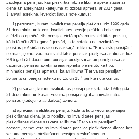
zaudējuma pensijas, kas piešķirtas līdz šā likuma spēkā stāšanās
dienai un aprēķinātas kaitējuma atlīdzības apmērā, ar 2017.gada
1.janvāri aprēķina, ievērojot šādus noteikumus:
1) personām, kurām invaliditātes pensija piešķirta līdz 1999.gada
31.decembrim un kurām invaliditātes pensija piešķirta kaitējuma
atlīdzības apmērā, šīs pensijas vietā aprēķina invaliditātes pensiju,
kāda tā būtu 2017.gada 1.janvārī, ja to noteiktu no invaliditātes
pensijas piešķiršanas dienas saskaņā ar likuma "Par valsts pensijām"
normām, ņemot vērā no invaliditātes pensijas piešķiršanas dienas līdz
2016.gada 31.decembrim pensijas piešķiršanas un pārrēķināšanas
datumus, pensijas aprēķināšanai iepriekš piemēroto kārtību,
minimālos pensijas apmērus, kā arī likuma "Par valsts pensijām"
1
26.panta un pārejas noteikumu 15. un 15.
punkta noteikumus;
2) personām, kurām invaliditātes pensija piešķirta līdz 1999.gada
31.decembrim un kurām vecuma pensija saglabāta invaliditātes
pensijas (kaitējuma atlīdzības) apmērā:
a) aprēķina invaliditātes pensiju, kāda tā būtu vecuma pensijas
piešķiršanas dienā, ja to noteiktu no invaliditātes pensijas
piešķiršanas dienas saskaņā ar likuma "Par valsts pensijām"
normām, ņemot vērā no invaliditātes pensijas piešķiršanas dienas līdz
vecuma pensijas piešķiršanai pensijas piešķiršanas un