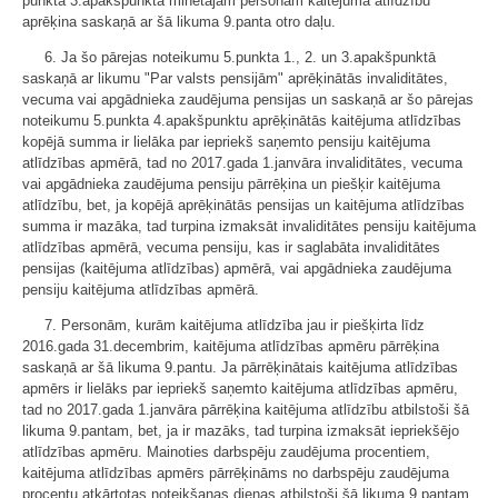
punkta 3.apakšpunktā minētajām personām kaitējuma atlīdzību
aprēķina saskaņā ar šā likuma 9.panta otro daļu.
6. Ja šo pārejas noteikumu 5.punkta 1., 2. un 3.apakšpunktā
saskaņā ar likumu "Par valsts pensijām" aprēķinātās invaliditātes,
vecuma vai apgādnieka zaudējuma pensijas un saskaņā ar šo pārejas
noteikumu 5.punkta 4.apakšpunktu aprēķinātās kaitējuma atlīdzības
kopējā summa ir lielāka par iepriekš saņemto pensiju kaitējuma
atlīdzības apmērā, tad no 2017.gada 1.janvāra invaliditātes, vecuma
vai apgādnieka zaudējuma pensiju pārrēķina un piešķir kaitējuma
atlīdzību, bet, ja kopējā aprēķinātās pensijas un kaitējuma atlīdzības
summa ir mazāka, tad turpina izmaksāt invaliditātes pensiju kaitējuma
atlīdzības apmērā, vecuma pensiju, kas ir saglabāta invaliditātes
pensijas (kaitējuma atlīdzības) apmērā, vai apgādnieka zaudējuma
pensiju kaitējuma atlīdzības apmērā.
7. Personām, kurām kaitējuma atlīdzība jau ir piešķirta līdz
2016.gada 31.decembrim, kaitējuma atlīdzības apmēru pārrēķina
saskaņā ar šā likuma 9.pantu. Ja pārrēķinātais kaitējuma atlīdzības
apmērs ir lielāks par iepriekš saņemto kaitējuma atlīdzības apmēru,
tad no 2017.gada 1.janvāra pārrēķina kaitējuma atlīdzību atbilstoši šā
likuma 9.pantam, bet, ja ir mazāks, tad turpina izmaksāt iepriekšējo
atlīdzības apmēru. Mainoties darbspēju zaudējuma procentiem,
kaitējuma atlīdzības apmērs pārrēķināms no darbspēju zaudējuma
procentu atkārtotas noteikšanas dienas atbilstoši šā likuma 9.pantam.