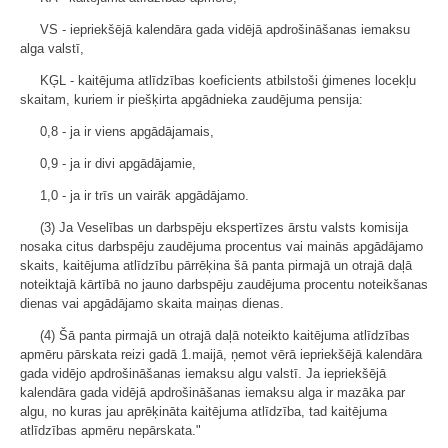
VS - iepriekšējā kalendāra gada vidējā apdrošināšanas iemaksu
alga valstī,
KĢL - kaitējuma atlīdzības koeficients atbilstoši ģimenes locekļu
skaitam, kuriem ir piešķirta apgādnieka zaudējuma pensija:
0,8 - ja ir viens apgādājamais,
0,9 - ja ir divi apgādājamie,
1,0 - ja ir trīs un vairāk apgādājamo.
(3) Ja Veselības un darbspēju ekspertīzes ārstu valsts komisija
nosaka citus darbspēju zaudējuma procentus vai mainās apgādājamo
skaits, kaitējuma atlīdzību pārrēķina šā panta pirmajā un otrajā daļā
noteiktajā kārtībā no jauno darbspēju zaudējuma procentu noteikšanas
dienas vai apgādājamo skaita maiņas dienas.
(4) Šā panta pirmajā un otrajā daļā noteikto kaitējuma atlīdzības
apmēru pārskata reizi gadā 1.maijā, ņemot vērā iepriekšējā kalendāra
gada vidējo apdrošināšanas iemaksu algu valstī. Ja iepriekšējā
kalendāra gada vidējā apdrošināšanas iemaksu alga ir mazāka par
algu, no kuras jau aprēķināta kaitējuma atlīdzība, tad kaitējuma
atlīdzības apmēru nepārskata."