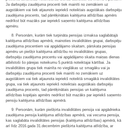
Ja darbspēju zaudējuma procenti tiek mainīti no zemākiem uz
augstākiem vai tiek atjaunots iepriekš noteiktais augstākais darbspēju
zaudējuma procents, tad pārrēķinātais kaitējuma atlīdzības apmērs
nedrīkst būt mazāks par iepriekš saņemto kaitējuma atlīdzības
apmēru.
8. Personām, kurām tiek turpināta pensijas izmaksa saglabātajā
kaitējuma atlīdzības apmērā, mainoties invaliditātes grupai, darbspēju
zaudējuma procentiem vai apgādājamo skaitam, pārskata pensijas
apmēru un piešķir kaitējuma atlīdzību no invaliditātes grupas,
darbspēju zaudējuma procentu vai apgādājamo skaita maiņas dienas
atbilstoši šo pārejas noteikumu 5.punktā noteiktajai kārtībai. Ja
invaliditātes grupa tiek mainīta no vieglākas uz smagāku vai ja
darbspēju zaudējuma procenti tiek mainīti no zemākiem uz
augstākiem vai tiek atjaunota iepriekš noteiktā smagākā invaliditātes
grupa, vai tiek atjaunots iepriekš noteiktais augstākais darbspēju
zaudējuma procents, tad pārrēķinātais pensijas un kaitējuma
atlīdzības kopējais apmērs nedrīkst būt mazāks par iepriekš saņemto
pensiju kaitējuma atlīdzības apmērā.
9. Personām, kurām piešķirta invaliditātes pensija vai apgādnieka
zaudējuma pensija kaitējuma atlīdzības apmērā, vai vecuma pensija,
kas saglabāta invaliditātes pensijas (kaitējuma atlīdzības) apmērā, kā
arī līdz 2016.gada 31.decembrim piešķirta kaitējuma atlīdzība, ar