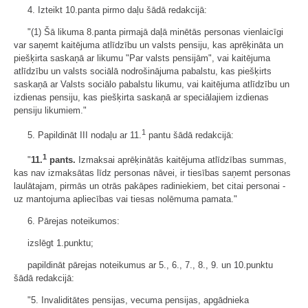
4. Izteikt 10.panta pirmo daļu šādā redakcijā:
"(1) Šā likuma 8.panta pirmajā daļā minētās personas vienlaicīgi
var saņemt kaitējuma atlīdzību un valsts pensiju, kas aprēķināta un
piešķirta saskaņā ar likumu "Par valsts pensijām", vai kaitējuma
atlīdzību un valsts sociālā nodrošinājuma pabalstu, kas piešķirts
saskaņā ar Valsts sociālo pabalstu likumu, vai kaitējuma atlīdzību un
izdienas pensiju, kas piešķirta saskaņā ar speciālajiem izdienas
pensiju likumiem."
1
5. Papildināt III nodaļu ar 11.
pantu šādā redakcijā:
1
"
11.
pants.
Izmaksai aprēķinātās kaitējuma atlīdzības summas,
kas nav izmaksātas līdz personas nāvei, ir tiesības saņemt personas
laulātajam, pirmās un otrās pakāpes radiniekiem, bet citai personai -
uz mantojuma apliecības vai tiesas nolēmuma pamata."
6. Pārejas noteikumos:
izslēgt 1.punktu;
papildināt pārejas noteikumus ar 5., 6., 7., 8., 9. un 10.punktu
šādā redakcijā:
"5. Invaliditātes pensijas, vecuma pensijas, apgādnieka