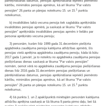
pārrēķināšanas datumus, pensijas aprēķināšanai iepriekš piemēroto
kārtību, minimālos pensijas apmērus, kā arī likuma "Par valsts
1
pensijām" 26.panta un pārejas noteikumu 15. un 15.
punkta
noteikumus,
b) invaliditātes laikā vecuma pensija tiek saglabāta aprēķinātās
invaliditātes pensijas apmērā, ja saskaņā ar likumu "Par valsts
pensijām" aprēķinātās invaliditātes pensijas apmērs ir lielāks par
personai aprēķināto vecuma pensiju;
3) personām, kurām līdz 1999.gada 31.decembrim piešķirta
apgādnieka zaudējuma pensija kaitējuma atlīdzības apmērā, šīs
pensijas vietā aprēķina apgādnieka zaudējuma pensiju, kāda tā būtu
2017.gada 1.janvārī, ja to noteiktu no apgādnieka zaudējuma pensijas
piešķiršanas dienas saskaņā ar likuma "Par valsts pensijām"
normām, ņemot vērā no apgādnieka zaudējuma pensijas piešķiršanas
dienas līdz 2016.gada 31.decembrim pensijas piešķiršanas un
pārrēķināšanas datumus, pensijas aprēķināšanai iepriekš piemēroto
kārtību, minimālos pensijas apmērus, kā arī likuma "Par valsts
1
pensijām" 26.panta un pārejas noteikumu 15. un 15.
punkta
noteikumus;
4) šā punkta 1. un 2.apakšpunktā minētajām personām kaitējuma
atlīdzību aprēķina saskaņā ar šā likuma 9.panta pirmo daļu, bet šā