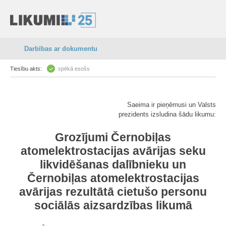
Darbības ar dokumentu
Tiesību akts:
spēkā esošs
Saeima ir pieņēmusi un Valsts
prezidents izsludina šādu likumu:
Grozījumi Černobiļas
atomelektrostacijas avārijas seku
likvidēšanas dalībnieku un
Černobiļas atomelektrostacijas
avārijas rezultātā cietušo personu
sociālās aizsardzības likumā