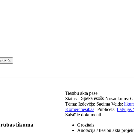
meklēt
Tiesību akta pase
Spēkā esošs
Statuss:
Nosaukums:
G
Tēma:
Izdevējs:
Saeima
Veids:
liku
Komerctiesības
Publicēts:
Latvijas 
Saistītie dokumenti
rtības likumā
Grozītais
Anotācija / tiesību akta projek