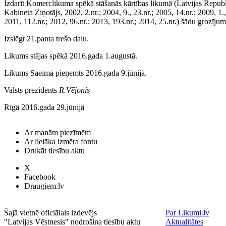
Izdarīt Komerclikuma spēkā stāšanās kārtības likumā (Latvijas Repub
Kabineta Ziņotājs, 2002, 2.nr.; 2004, 9., 23.nr.; 2005, 14.nr.; 2009, 1.,
2011, 112.nr.; 2012, 96.nr.; 2013, 193.nr.; 2014, 25.nr.) šādu grozījum
Izslēgt 21.panta trešo daļu.
Likums stājas spēkā 2016.gada 1.augustā.
Likums Saeimā pieņemts 2016.gada 9.jūnijā.
Valsts prezidents
R.Vējonis
Rīgā 2016.gada 29.jūnijā
Ar manām piezīmēm
Ar lielāka izmēra fontu
Drukāt tiesību aktu
X
Facebook
Draugiem.lv
Šajā vietnē oficiālais izdevējs
Par Likumi.lv
"Latvijas Vēstnesis" nodrošina tiesību aktu
Aktualitātes