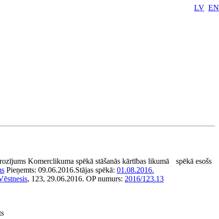
LV
EN
rozījums Komerclikuma spēkā stāšanās kārtības likumā
spēkā esošs
ms
Pieņemts:
09.06.2016.
Stājas spēkā:
01.08.2016.
Vēstnesis
, 123, 29.06.2016.
OP numurs:
2016/123.13
ts