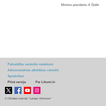
Ministru prezidents
A.Šķēle
Pašvaldību saistošie noteikumi
Administratīvās atbildības ceļvedis
Apmācības
Pilnā versija
Par Likumi.lv
© Oficiālais izdevējs "Latvijas Vēstnesis"