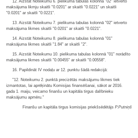
12. Aizstāt Noteikumu 6. pielikuma tabulas kolonnā "02" ietverto
maksājuma likmju skaitli "0.0201" ar skaitli "0.0221" un skaitli
"0.0201" ar skaitli "0.0221".
13. Aizstāt Noteikumu 7. pielikuma tabulas kolonnā "02" ietverto
maksājuma likmes skaitli "0.0201" ar skaitli "0.0221".
14. Aizstāt Noteikumu 8. pielikuma tabulas kolonnā "01"
maksājuma likmes skaitli "1.84" ar skaitli "2".
15. Aizstāt Noteikumu 10. pielikuma tabulas kolonnā "01" norādīto
maksājuma likmes skaitli "0.00455" ar skaitli "0.00558".
16. Papildināt IV nodaļu ar 12. punktu šādā redakcijā:
"12. Noteikumu 2. punktā precizētās maksājumu likmes tiek
izmantotas, lai aprēķinātu Komisijas finansēšanai, sākot ar 2016.
gada 1. maiju, veicamo finanšu un kapitāla tirgus dalībnieku
maksājumu apmēru."
Finanšu un kapitāla tirgus komisijas priekšsēdētājs
P.Putniņš