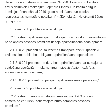
decembra normatīvajos noteikumos Nr. 220 "Finanšu un kapitāla
tirgus dalībnieku maksājumu apmēra Finanšu un kapitāla tirgus
komisijas finansēšanai 2016. gadā noteikšanas un pārskatu
iesniegšanas normatīvie noteikumi" (tālāk tekstā - Noteikumi) šādus
grozījumus:
1. Izteikt 2.1. punktu šādā redakcijā:
"2.1. katram apdrošinātājam: maksājumi no ceturksnī saņemtajām
bruto apdrošināšanas prēmijām tiešajā apdrošināšanā šādā apmērā:
2.1.1. 0.20 procenti no sauszemes transportlīdzekļu īpašnieku
civiltiesiskās atbildības obligātās apdrošināšanas operācijām;
2.1.2. 0.221 procents no dzīvības apdrošināšanas ar uzkrājuma
veidošanu operācijām, t.sk. no tirgum piesaistītajiem dzīvības
apdrošināšanas līgumiem;
2.1.3. 0.283 procenti no pārējām apdrošināšanas operācijām;".
2. Izteikt 2.2. punktu šādā redakcijā:
"2.2. katram pārapdrošinātājam: maksājumi 0.283 procentu
apmērā no ceturksnī saņemtajām bruto pārapdrošināšanas
prēmijām;".