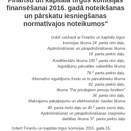
Finanšu un kapitāla tirgus komisijas
finansēšanai 2016. gadā noteikšanas
un pārskatu iesniegšanas
normatīvajos noteikumos"
Izdoti saskaņā ar Finanšu un kapitāla tirgus
komisijas likuma 24. panta otro daļu,
Apdrošināšanas un pārapdrošināšanas likuma
14. panta piekto daļu,
1
Kredītiestāžu likuma 100.
panta otro daļu,
Ieguldījumu pārvaldes sabiedrību likuma
1
78.
panta piekto daļu,
Alternatīvo ieguldījumu fondu un to pārvaldnieku likuma
82. panta piekto daļu,
likuma "Par privātajiem pensiju fondiem"
34. panta otro daļu,
Maksājumu pakalpojumu un elektroniskās naudas likuma
1
40. panta trešo daļu un 40.
panta sesto daļu,
Apdrošināšanas un pārapdrošināšanas starpnieku
darbības likuma 37. panta piekto daļu
Izdarīt Finanšu un kapitāla tirgus komisijas 2015. gada 16.