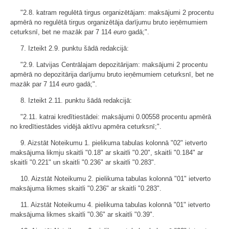
"2.8. katram regulētā tirgus organizētājam: maksājumi 2 procentu
apmērā no regulētā tirgus organizētāja darījumu bruto ieņēmumiem
ceturksnī, bet ne mazāk par 7 114
euro
gadā;".
7. Izteikt 2.9. punktu šādā redakcijā:
"2.9. Latvijas Centrālajam depozitārijam: maksājumi 2 procentu
apmērā no depozitārija darījumu bruto ieņēmumiem ceturksnī, bet ne
mazāk par 7 114
euro
gadā;".
8. Izteikt 2.11. punktu šādā redakcijā:
"2.11. katrai kredītiestādei: maksājumi 0.00558 procentu apmērā
no kredītiestādes vidējā aktīvu apmēra ceturksnī;".
9. Aizstāt Noteikumu 1. pielikuma tabulas kolonnā "02" ietverto
maksājuma likmju skaitli "0.18" ar skaitli "0.20", skaitli "0.184" ar
skaitli "0.221" un skaitli "0.236" ar skaitli "0.283".
10. Aizstāt Noteikumu 2. pielikuma tabulas kolonnā "01" ietverto
maksājuma likmes skaitli "0.236" ar skaitli "0.283".
11. Aizstāt Noteikumu 4. pielikuma tabulas kolonnā "01" ietverto
maksājuma likmes skaitli "0.36" ar skaitli "0.39".