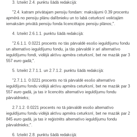
3. Izteikt 2.4. punktu šādā redakcijā:
"2.4. katram privātajam pensiju fondam: maksājumi 0.39 procentu
apmērā no pensiju plānu dalībnieku un to labā ceturksnī veiktajām
iemaksām privātā pensiju fonda licencētajos pensiju plānos;".
4. Izteikt 2.6.1.1. punktu šādā redakcijā:
"2.6.1.1. 0.0221 procents no tās pārvaldē esošo ieguldījumu fondu
un alternatīvo ieguldījumu fondu, ja tās pārvaldē ir arī alternatīvo
ieguldījumu fondi, vidējā aktīvu apmēra ceturksnī, bet ne mazāk par 3
557
euro
gadā;".
5. Izteikt 2.7.1.1. un 2.7.1.2. punktu šādā redakcijā:
"2.7.1.1. 0.0221 procents no tā pārvaldē esošo alternatīvo
ieguldījumu fondu vidējā aktīvu apmēra ceturksnī, bet ne mazāk par 3
557
euro
gadā, ja tas ir licencēts alternatīvo ieguldījumu fondu
pārvaldnieks;
2.7.1.2. 0.0221 procents no tā pārvaldē esošo alternatīvo
ieguldījumu fondu vidējā aktīvu apmēra ceturksnī, bet ne mazāk par 2
845
euro
gadā, ja tas ir reģistrēts alternatīvo ieguldījumu fondu
pārvaldnieks;".
6. Izteikt 2.8. punktu šādā redakcijā: