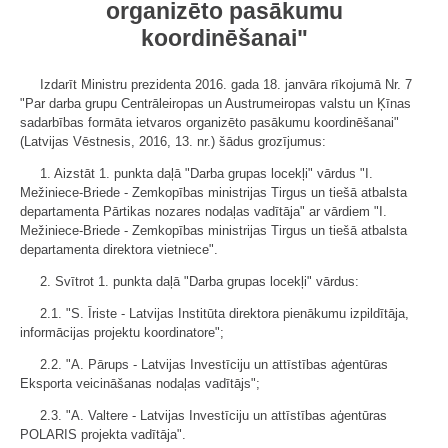
organizēto pasākumu
koordinēšanai"
Izdarīt Ministru prezidenta 2016. gada 18. janvāra rīkojumā Nr. 7
"Par darba grupu Centrāleiropas un Austrumeiropas valstu un Ķīnas
sadarbības formāta ietvaros organizēto pasākumu koordinēšanai"
(Latvijas Vēstnesis, 2016, 13. nr.) šādus grozījumus:
1. Aizstāt 1. punkta daļā "Darba grupas locekļi" vārdus "I.
Mežiniece-Briede - Zemkopības ministrijas Tirgus un tiešā atbalsta
departamenta Pārtikas nozares nodaļas vadītāja" ar vārdiem "I.
Mežiniece-Briede - Zemkopības ministrijas Tirgus un tiešā atbalsta
departamenta direktora vietniece".
2. Svītrot 1. punkta daļā "Darba grupas locekļi" vārdus:
2.1. "S. Īriste - Latvijas Institūta direktora pienākumu izpildītāja,
informācijas projektu koordinatore";
2.2. "A. Pārups - Latvijas Investīciju un attīstības aģentūras
Eksporta veicināšanas nodaļas vadītājs";
2.3. "A. Valtere - Latvijas Investīciju un attīstības aģentūras
POLARIS projekta vadītāja".