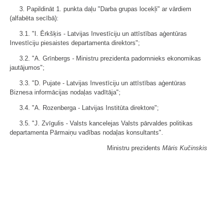
3. Papildināt 1. punkta daļu "Darba grupas locekļi" ar vārdiem
(alfabēta secībā):
3.1. "I. Ērkšķis - Latvijas Investīciju un attīstības aģentūras
Investīciju piesaistes departamenta direktors";
3.2. "A. Grīnbergs - Ministru prezidenta padomnieks ekonomikas
jautājumos";
3.3. "D. Pujate - Latvijas Investīciju un attīstības aģentūras
Biznesa informācijas nodaļas vadītāja";
3.4. "A. Rozenberga - Latvijas Institūta direktore";
3.5. "J. Zvīgulis - Valsts kancelejas Valsts pārvaldes politikas
departamenta Pārmaiņu vadības nodaļas konsultants".
Ministru prezidents
Māris Kučinskis