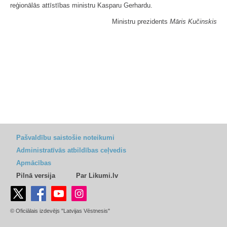
reģionālās attīstības ministru Kasparu Gerhardu.
Ministru prezidents
Māris Kučinskis
Pašvaldību saistošie noteikumi
Administratīvās atbildības ceļvedis
Apmācības
Pilnā versija
Par Likumi.lv
© Oficiālais izdevējs "Latvijas Vēstnesis"