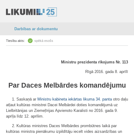
Darbības ar dokumentu
Tiesību akts:
spēkā esošs
Ministru prezidenta rīkojums Nr. 113
Rīgā 2016. gada 8. aprīlī
Par Daces Melbārdes komandējumu
1. Saskaņā ar
Ministru kabineta iekārtas likuma
34. panta
otro daļu
atļaut kultūras ministrei Dacei Melbārdei doties komandējumā uz
Lielbritānijas un Ziemeļīrijas Apvienoto Karalisti no 2016. gada 9.
aprīļa līdz 12. aprīlim.
2. Kultūras ministres Daces Melbārdes prombūtnes laikā par
kultūras ministra pienākumu izpildītāju iecelt vides aizsardzības un