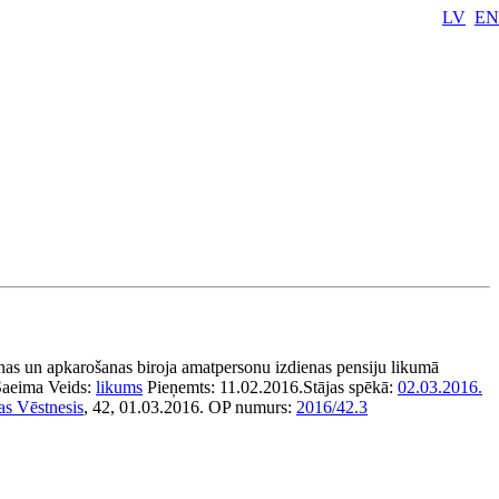
LV
EN
as un apkarošanas biroja amatpersonu izdienas pensiju likumā
Saeima
Veids:
likums
Pieņemts:
11.02.2016.
Stājas spēkā:
02.03.2016.
as Vēstnesis
, 42, 01.03.2016.
OP numurs:
2016/42.3