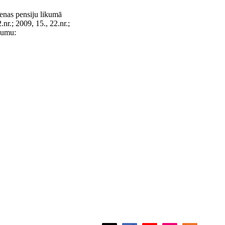
ienas pensiju likumā
nr.; 2009, 15., 22.nr.;
ījumu: