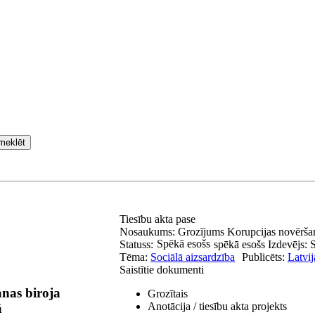
meklēt
Tiesību akta pase
Nosaukums:
Grozījums Korupcijas novēršan
Spēkā esošs
Statuss:
spēkā esošs
Izdevējs:
Tēma:
Sociālā aizsardzība
Publicēts:
Latvij
Saistītie dokumenti
nas biroja
Grozītais
Anotācija / tiesību akta projekts
ā