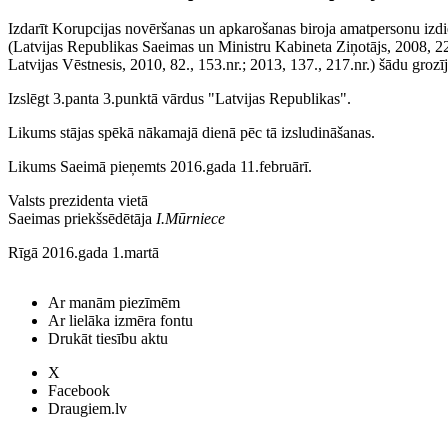
Izdarīt Korupcijas novēršanas un apkarošanas biroja amatpersonu izd
(Latvijas Republikas Saeimas un Ministru Kabineta Ziņotājs, 2008, 22.
Latvijas Vēstnesis, 2010, 82., 153.nr.; 2013, 137., 217.nr.) šādu groz
Izslēgt 3.panta 3.punktā vārdus "Latvijas Republikas".
Likums stājas spēkā nākamajā dienā pēc tā izsludināšanas.
Likums Saeimā pieņemts 2016.gada 11.februārī.
Valsts prezidenta vietā
Saeimas priekšsēdētāja
I.Mūrniece
Rīgā 2016.gada 1.martā
Ar manām piezīmēm
Ar lielāka izmēra fontu
Drukāt tiesību aktu
X
Facebook
Draugiem.lv