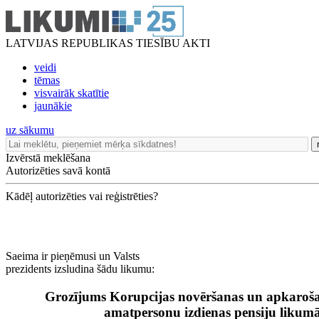
LATVIJAS REPUBLIKAS TIESĪBU AKTI
veidi
tēmas
visvairāk skatītie
jaunākie
uz sākumu
Izvērstā meklēšana
Autorizēties savā kontā
Kādēļ autorizēties vai reģistrēties?
Saeima ir pieņēmusi un Valsts
prezidents izsludina šādu likumu:
Grozījums Korupcijas novēršanas un apkaroša
amatpersonu izdienas pensiju likum