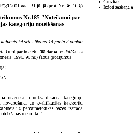
Grozītais
Rīgā 2001.gada 31.jūlijā (prot. Nr. 36, 10.§)
Izdoti saskaņā a
oteikumos Nr.185 "Noteikumi par
ijas kategoriju noteikšanas
u kabineta iekārtas likuma 14.panta 3.punktu
teikumi par intelektuālā darba novērtēšanas
tnesis, 1996, 96.nr.) šādus grozījumus:
ijā:
tu"
.
a novērtēšanai un kvalifikācijas kategoriju
ā novērtēšanai un kvalifikācijas kategoriju
 kabinets uz pamatmetodikas bāzes izstrādā
u noteikšanas metodiku."