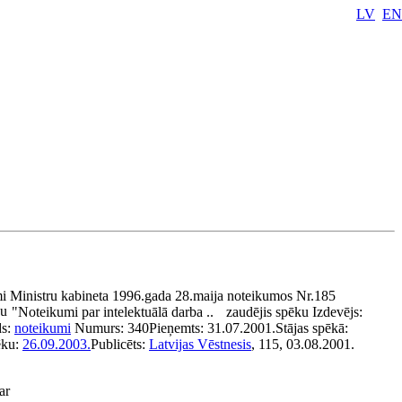
LV
EN
i Ministru kabineta 1996.gada 28.maija noteikumos Nr.185
ku
"Noteikumi par intelektuālā darba ..
zaudējis spēku
Izdevējs:
ds:
noteikumi
Numurs:
340
Pieņemts:
31.07.2001.
Stājas spēkā:
ēku:
26.09.2003.
Publicēts:
Latvijas Vēstnesis
, 115, 03.08.2001.
ar