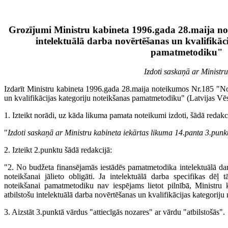
Grozījumi Ministru kabineta 1996.gada 28.maija n
intelektuālā darba novērtēšanas un kvalifikāc
pamatmetodiku"
Izdoti saskaņā ar Ministr
Izdarīt Ministru kabineta 1996.gada 28.maija noteikumos Nr.185 "No
un kvalifikācijas kategoriju noteikšanas pamatmetodiku" (Latvijas Vēs
1. Izteikt norādi, uz kāda likuma pamata noteikumi izdoti, šādā redakc
"
Izdoti saskaņā ar Ministru kabineta iekārtas likuma 14.panta 3.punk
2. Izteikt 2.punktu šādā redakcijā:
"2. No budžeta finansējamās iestādēs pamatmetodika intelektuālā darb
noteikšanai jālieto obligāti. Ja intelektuālā darba specifikas dēļ t
noteikšanai pamatmetodiku nav iespējams lietot pilnībā, Ministru
atbilstošu intelektuālā darba novērtēšanas un kvalifikācijas kategorij
3. Aizstāt 3.punktā vārdus "attiecīgās nozares" ar vārdu "atbilstošās".