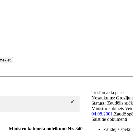
meklēt
Tiesību akta pase
Nosaukums:
Grozījum
Zaudējis spē
Statuss:
Ministru kabinets
Vei
04.08.2001.
Zaudē sp
Saistītie dokumenti
Ministru kabineta noteikumi Nr. 340
Zaudējis spēku 