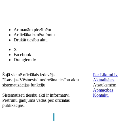
Ar manām piezīmēm
Ar lielāka izmēra fontu
Drukāt tiesību aktu
X
Facebook
Draugiem.lv
Šajā vietnē oficiālais izdevējs
Par Likumi.lv
"Latvijas Vēstnesis" nodrošina tiesību aktu
Aktualitātes
sistematizācijas funkciju.
Atsauksmēm
Apmācības
Sistematizēti tiesību akti ir informatīvi.
Kontakti
Pretrunu gadījumā vadās pēc oficiālās
publikācijas.