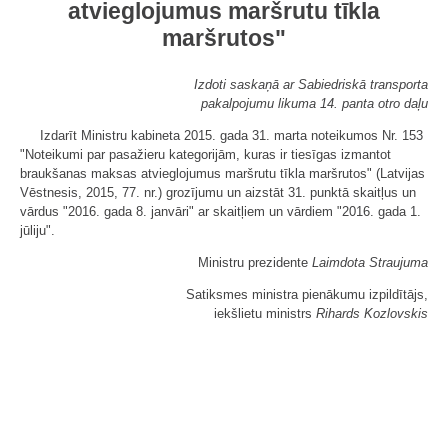
atvieglojumus maršrutu tīkla
maršrutos"
Izdoti saskaņā ar Sabiedriskā transporta
pakalpojumu likuma 14. panta otro daļu
Izdarīt Ministru kabineta 2015. gada 31. marta noteikumos Nr. 153
"Noteikumi par pasažieru kategorijām, kuras ir tiesīgas izmantot
braukšanas maksas atvieglojumus maršrutu tīkla maršrutos" (Latvijas
Vēstnesis, 2015, 77. nr.) grozījumu un aizstāt 31. punktā skaitļus un
vārdus "2016. gada 8. janvāri" ar skaitļiem un vārdiem "2016. gada 1.
jūliju".
Ministru prezidente
Laimdota Straujuma
Satiksmes ministra pienākumu izpildītājs,
iekšlietu ministrs
Rihards Kozlovskis