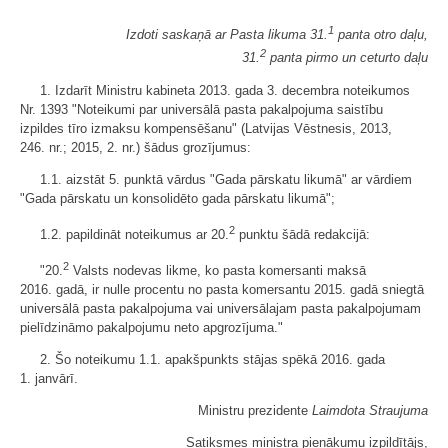
1
Izdoti saskaņā ar Pasta likuma 31.
panta otro daļu,
2
31.
panta pirmo un ceturto daļu
1. Izdarīt Ministru kabineta 2013. gada 3. decembra noteikumos
Nr. 1393 "Noteikumi par universālā pasta pakalpojuma saistību
izpildes tīro izmaksu kompensēšanu" (Latvijas Vēstnesis, 2013,
246. nr.; 2015, 2. nr.) šādus grozījumus:
1.1. aizstāt 5. punktā vārdus "Gada pārskatu likumā" ar vārdiem
"Gada pārskatu un konsolidēto gada pārskatu likumā";
2
1.2. papildināt noteikumus ar 20.
punktu šādā redakcijā:
2
"20.
Valsts nodevas likme, ko pasta komersanti maksā
2016. gadā, ir nulle procentu no pasta komersantu 2015. gadā sniegtā
universālā pasta pakalpojuma vai universālajam pasta pakalpojumam
pielīdzināmo pakalpojumu neto apgrozījuma."
2. Šo noteikumu 1.1. apakšpunkts stājas spēkā 2016. gada
1. janvārī.
Ministru prezidente
Laimdota Straujuma
Satiksmes ministra pienākumu izpildītājs,