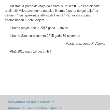
Aizstāt 31.panta devītajā daļā vārdus un skaitli "kas aprēķināts
atbilstoši Mikrouzņēmuma nodokļa likuma 9.panta otrajai daļai" ar
vārdiem "kas aprēķināts atbilstoši likumā "Par valsts sociālo
apdrošināšanu" noteiktajam".
Likums stājas spēkā 2017.gada 1.janvārī.
Likums Saeimā pieņemts 2015.gada 30.novembrī.
Valsts prezidents
R.Vējonis
Rīgā 2015.gada 18.decembrī
Pašvaldību saistošie noteikumi
Administratīvās atbildības ceļvedis