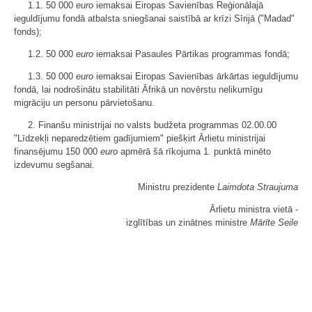
1.1. 50 000
euro
iemaksai Eiropas Savienības Reģionālajā
ieguldījumu fondā atbalsta sniegšanai saistībā ar krīzi Sīrijā ("Madad"
fonds);
1.2. 50 000
euro
iemaksai Pasaules Pārtikas programmas fondā;
1.3. 50 000
euro
iemaksai Eiropas Savienības ārkārtas ieguldījumu
fondā, lai nodrošinātu stabilitāti Āfrikā un novērstu nelikumīgu
migrāciju un personu pārvietošanu.
2. Finanšu ministrijai no valsts budžeta programmas 02.00.00
"Līdzekļi neparedzētiem gadījumiem" piešķirt Ārlietu ministrijai
finansējumu 150 000
euro
apmērā šā rīkojuma 1. punktā minēto
izdevumu segšanai.
Ministru prezidente
Laimdota Straujuma
Ārlietu ministra vietā -
izglītības un zinātnes ministre
Mārīte Seile