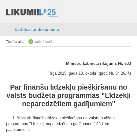
Darbības ar dokumentu
Tiesību akts:
spēkā esošs
Ministru kabineta rīkojums Nr. 633
Rīgā 2015. gada 13. oktobrī (prot. Nr. 54 26. §)
Par finanšu līdzekļu piešķiršanu no
valsts budžeta programmas "Līdzekļi
neparedzētiem gadījumiem"
1. Atbalstīt finanšu līdzekļu piešķiršanu no valsts budžeta
programmas "Līdzekļi neparedzētiem gadījumiem" šādiem
pasākumiem: