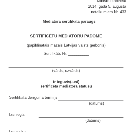
Ministru kabineta
2014. gada 5. augusta
noteikumiem Nr. 433
Mediatora sertifikāta paraugs
SERTIFICĒTU MEDIATORU PADOME
(papildinātais mazais Latvijas valsts ģerbonis)
Sertifikāts Nr. __________
(vārds, uzvārds)
ir ieguvis(-usi)
sertificēta mediatora statusu
Sertifikāta derīguma termiņš
(datums)
Izsniegts
(datums)
Izsniedza