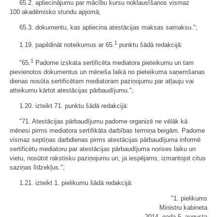
65.2. apliecinājumu par mācību kursu noklausīšanos vismaz
100 akadēmisko stundu apjomā;
65.3. dokumentu, kas apliecina atestācijas maksas samaksu.";
1
1.19. papildināt noteikumus ar 65.
punktu šādā redakcijā:
1
"65.
Padome izskata sertificēta mediatora pieteikumu un tam
pievienotos dokumentus un mēneša laikā no pieteikuma saņemšanas
dienas nosūta sertificētam mediatoram paziņojumu par atļauju vai
atteikumu kārtot atestācijas pārbaudījumu.";
1.20. izteikt 71. punktu šādā redakcijā:
"71. Atestācijas pārbaudījumu padome organizē ne vēlāk kā
mēnesi pirms mediatora sertifikāta darbības termiņa beigām. Padome
vismaz septiņas darbdienas pirms atestācijas pārbaudījuma informē
sertificētu mediatoru par atestācijas pārbaudījuma norises laiku un
vietu, nosūtot rakstisku paziņojumu un, ja iespējams, izmantojot citus
saziņas līdzekļus.";
1.21. izteikt 1. pielikumu šādā redakcijā:
"1. pielikums
Ministru kabineta
2014. gada 5. augusta