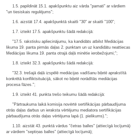
1.5. papildināt 15.1. apakšpunktu aiz vārda "pamati" ar vārdiem
"un tiesiskais regulējums";
1.6. aizstāt 17.4. apakšpunktā skaitli "30" ar skaitli "100";
1.7. izteikt 17.5. apakšpunktu šādā redakcijā:
"17.5. rakstisku apliecinājumu, ka kandidāts atbilst Mediācijas
likuma 19. panta pirmās daļas 2. punktam un uz kandidātu neattiecas
Mediācijas likuma 19. panta otrajā daļā minētie ierobežojumi;";
1.8. izteikt 32.3. apakšpunktu šādā redakcijā:
"32.3. trešajā daļā izspēlē mediācijas vadīšanu biļetē aprakstītā
konkrētā konfliktsituācijā, sākot no biļetē norādītās mediācijas
procesa fāzes.";
1.9. izteikt 41. punkta trešo teikumu šādā redakcijā:
"Pārtraukuma laikā komisija novērtē sertifikācijas pārbaudījuma
otrās daļas darbus un ieraksta vērtējumu mediatora sertifikācijas
pārbaudījuma otrās daļas vērtējuma lapā (1. pielikums).";
1.10. aizstāt 43. punktā vārdus "četras balles" (attiecīgā locījumā)
ar vārdiem "septiņas balles" (attiecīgā locījumā);