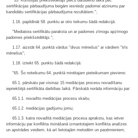
"55. Komisijas priekšsēdētājs piecu darbdienu laikā pēc
sertifikācijas pārbaudījuma beigām iesniedz padomei atzinumu par
kandidātu sertifikācijas pārbaudījuma rezultātiem.";
1.16. papildināt 58. punktu ar otro teikumu šādā redakcijā:
"Mediatora sertifikātu paraksta un ar padomes zīmogu apzīmogo
padomes priekšsēdētājs.";
1.17. aizstāt 64. punktā vārdus "divus mēnešus" ar vārdiem "trīs
mēnešus";
1.18. izteikt 65. punktu šādā redakcijā:
"65. Šo noteikumu 64. punktā minētajam pieteikumam pievieno:
65.1. pārskatu par vismaz 15 mediācijas procesu novadīšanu
iepriekšējā sertifikāta darbības laikā. Pārskatā norāda informāciju par:
65.1.1. novadīto mediācijas procesu skaitu;
65.1.2. mediācijas gadījumu jomu;
65.1.3. katra novadītā mediācijas procesa aprakstu, kas ietver
informāciju par konflikta risināšanā izmantotajiem konflikta analīzes
un apstrādes veidiem, kā arī lietotajām metodēm un paņēmieniem;