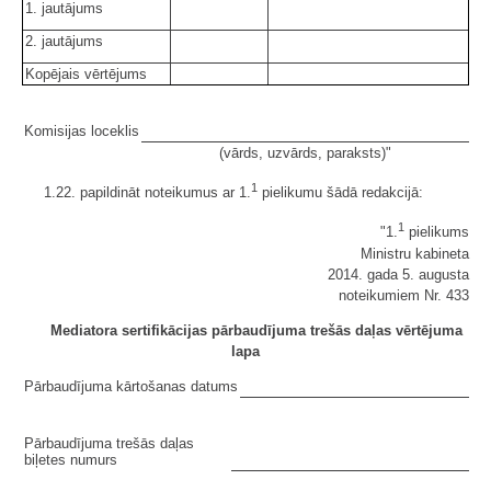
1. jautājums
2. jautājums
Kopējais vērtējums
Komisijas loceklis
(vārds, uzvārds, paraksts)"
1
1.22. papildināt noteikumus ar 1.
pielikumu šādā redakcijā:
1
"1.
pielikums
Ministru kabineta
2014. gada 5. augusta
noteikumiem Nr. 433
Mediatora sertifikācijas pārbaudījuma trešās daļas vērtējuma
lapa
Pārbaudījuma kārtošanas datums
Pārbaudījuma trešās daļas
biļetes numurs