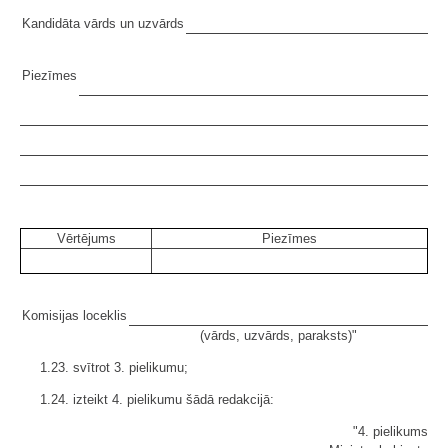
Kandidāta vārds un uzvārds
Piezīmes
Vērtējums
Piezīmes
Komisijas loceklis
(vārds, uzvārds, paraksts)"
1.23. svītrot 3. pielikumu;
1.24. izteikt 4. pielikumu šādā redakcijā:
"4. pielikums