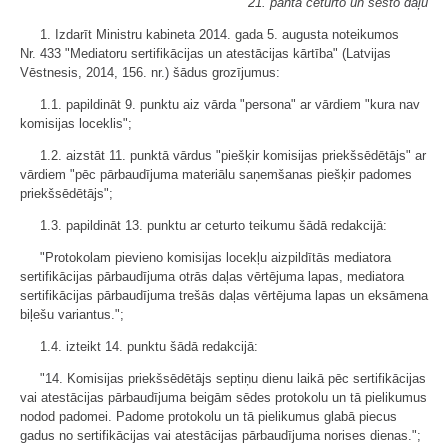
21. panta ceturto un sesto daļu
1. Izdarīt Ministru kabineta 2014. gada 5. augusta noteikumos
Nr. 433 "Mediatoru sertifikācijas un atestācijas kārtība" (Latvijas
Vēstnesis, 2014, 156. nr.) šādus grozījumus:
1.1. papildināt 9. punktu aiz vārda "persona" ar vārdiem "kura nav
komisijas loceklis";
1.2. aizstāt 11. punktā vārdus "piešķir komisijas priekšsēdētājs" ar
vārdiem "pēc pārbaudījuma materiālu saņemšanas piešķir padomes
priekšsēdētājs";
1.3. papildināt 13. punktu ar ceturto teikumu šādā redakcijā:
"Protokolam pievieno komisijas locekļu aizpildītās mediatora
sertifikācijas pārbaudījuma otrās daļas vērtējuma lapas, mediatora
sertifikācijas pārbaudījuma trešās daļas vērtējuma lapas un eksāmena
biļešu variantus.";
1.4. izteikt 14. punktu šādā redakcijā:
"14. Komisijas priekšsēdētājs septiņu dienu laikā pēc sertifikācijas
vai atestācijas pārbaudījuma beigām sēdes protokolu un tā pielikumus
nodod padomei. Padome protokolu un tā pielikumus glabā piecus
gadus no sertifikācijas vai atestācijas pārbaudījuma norises dienas.";