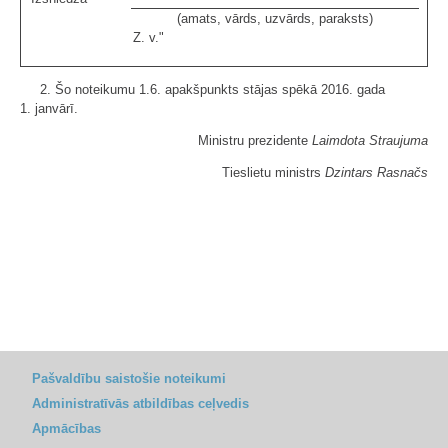
(amats, vārds, uzvārds, paraksts)
Z. v."
2. Šo noteikumu 1.6. apakšpunkts stājas spēkā 2016. gada
1. janvārī.
Ministru prezidente
Laimdota Straujuma
Tieslietu ministrs
Dzintars Rasnačs
Pašvaldību saistošie noteikumi
Administratīvās atbildības ceļvedis
Apmācības