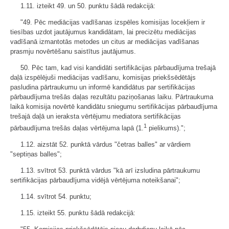
1.11. izteikt 49. un 50. punktu šādā redakcijā:
"49. Pēc mediācijas vadīšanas izspēles komisijas locekļiem ir
tiesības uzdot jautājumus kandidātam, lai precizētu mediācijas
vadīšanā izmantotās metodes un citus ar mediācijas vadīšanas
prasmju novērtēšanu saistītus jautājumus.
50. Pēc tam, kad visi kandidāti sertifikācijas pārbaudījuma trešajā
daļā izspēlējuši mediācijas vadīšanu, komisijas priekšsēdētājs
pasludina pārtraukumu un informē kandidātus par sertifikācijas
pārbaudījuma trešās daļas rezultātu paziņošanas laiku. Pārtraukuma
laikā komisija novērtē kandidātu sniegumu sertifikācijas pārbaudījuma
trešajā daļā un ieraksta vērtējumu mediatora sertifikācijas
1
pārbaudījuma trešās daļas vērtējuma lapā (1.
pielikums).";
1.12. aizstāt 52. punktā vārdus "četras balles" ar vārdiem
"septiņas balles";
1.13. svītrot 53. punktā vārdus "kā arī izsludina pārtraukumu
sertifikācijas pārbaudījuma vidējā vērtējuma noteikšanai";
1.14. svītrot 54. punktu;
1.15. izteikt 55. punktu šādā redakcijā: