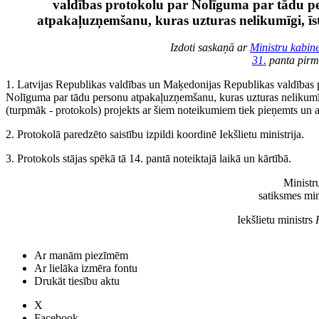
valdības protokolu par Nolīguma par tādu p
atpakaļuzņemšanu, kuras uzturas nelikumīgi, ī
Izdoti saskaņā ar
Ministru kabine
31.
panta pirm
1. Latvijas Republikas valdības un Maķedonijas Republikas valdības 
Nolīguma par tādu personu atpakaļuzņemšanu, kuras uzturas nelikumī
(turpmāk - protokols) projekts ar šiem noteikumiem tiek pieņemts un ap
2. Protokolā paredzēto saistību izpildi koordinē Iekšlietu ministrija.
3. Protokols stājas spēkā tā 14. pantā noteiktajā laikā un kārtībā.
Ministru
satiksmes min
Iekšlietu ministrs
Ar manām piezīmēm
Ar lielāka izmēra fontu
Drukāt tiesību aktu
X
Facebook