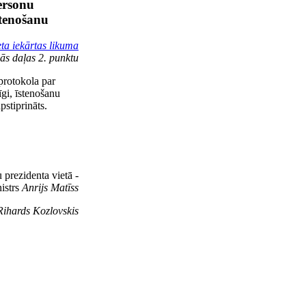
ersonu
stenošanu
ta iekārtas likuma
ās daļas 2. punktu
protokola par
gi, īstenošanu
stiprināts.
 prezidenta vietā -
istrs
Anrijs Matīss
Rihards Kozlovskis