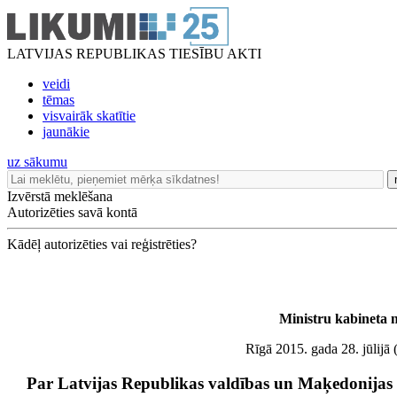
LATVIJAS REPUBLIKAS TIESĪBU AKTI
veidi
tēmas
visvairāk skatītie
jaunākie
uz sākumu
Izvērstā meklēšana
Autorizēties savā kontā
Kādēļ autorizēties vai reģistrēties?
Ministru kabineta 
Rīgā 2015. gada 28. jūlijā (
Par Latvijas Republikas valdības un Maķedonijas