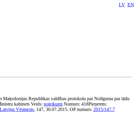
LV
EN
un Maķedonijas Republikas valdības protokolu par Nolīguma par tādu
inistru kabinets
Veids:
noteikumi
Numurs:
418
Pieņemts:
Latvijas Vēstnesis
, 147, 30.07.2015.
OP numurs:
2015/147.7