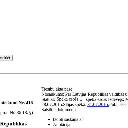
meklēt
Tiesību akta pase
Nosaukums:
Par Latvijas Republikas valdības 
Spēkā esošs
Statuss:
..
spēkā esošs
Izdevējs:
M
noteikumi Nr. 418
28.07.2015.
Stājas spēkā:
31.07.2015.
Publicēts:
Saistītie dokumenti
prot. Nr. 36 18. §)
Izdoti saskaņā ar
 Republikas
Anotācija