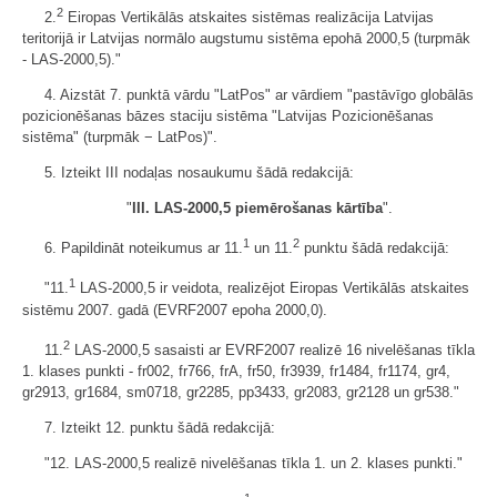
2
2.
Eiropas Vertikālās atskaites sistēmas realizācija Latvijas
teritorijā ir Latvijas normālo augstumu sistēma epohā 2000,5 (turpmāk
- LAS-2000,5)."
4. Aizstāt 7. punktā vārdu "LatPos" ar vārdiem "pastāvīgo globālās
pozicionēšanas bāzes staciju sistēma "Latvijas Pozicionēšanas
sistēma" (turpmāk − LatPos)".
5. Izteikt III nodaļas nosaukumu šādā redakcijā:
"
III. LAS-2000,5 piemērošanas kārtība
".
1
2
6. Papildināt noteikumus ar 11.
un 11.
punktu šādā redakcijā:
1
"11.
LAS-2000,5 ir veidota, realizējot Eiropas Vertikālās atskaites
sistēmu 2007. gadā (EVRF2007 epoha 2000,0).
2
11.
LAS-2000,5 sasaisti ar EVRF2007 realizē 16 nivelēšanas tīkla
1. klases punkti - fr002, fr766, frA, fr50, fr3939, fr1484, fr1174, gr4,
gr2913, gr1684, sm0718, gr2285, pp3433, gr2083, gr2128 un gr538."
7. Izteikt 12. punktu šādā redakcijā:
"12. LAS-2000,5 realizē nivelēšanas tīkla 1. un 2. klases punkti."