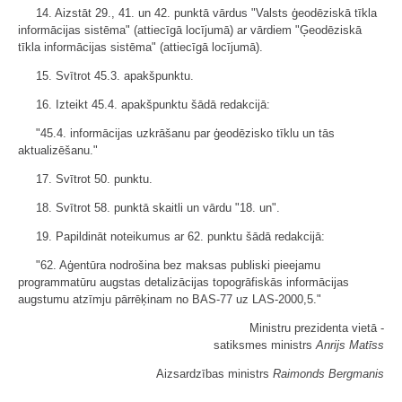
14. Aizstāt 29., 41. un 42. punktā vārdus "Valsts ģeodēziskā tīkla
informācijas sistēma" (attiecīgā locījumā) ar vārdiem "Ģeodēziskā
tīkla informācijas sistēma" (attiecīgā locījumā).
15. Svītrot 45.3. apakšpunktu.
16. Izteikt 45.4. apakšpunktu šādā redakcijā:
"45.4. informācijas uzkrāšanu par ģeodēzisko tīklu un tās
aktualizēšanu."
17. Svītrot 50. punktu.
18. Svītrot 58. punktā skaitli un vārdu "18. un".
19. Papildināt noteikumus ar 62. punktu šādā redakcijā:
"62. Aģentūra nodrošina bez maksas publiski pieejamu
programmatūru augstas detalizācijas topogrāfiskās informācijas
augstumu atzīmju pārrēķinam no BAS-77 uz LAS-2000,5."
Ministru prezidenta vietā -
satiksmes ministrs
Anrijs Matīss
Aizsardzības ministrs
Raimonds Bergmanis