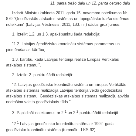
11. panta trešo daļu un 12. panta ceturto daļu
Izdarīt Ministru kabineta 2011. gada 15. novembra noteikumos Nr.
879 "Ģeodēziskās atskaites sistēmas un topogrāfisko karšu sistēmas
noteikumi" (Latvijas Vēstnesis, 2011, 183. nr.) šādus grozījumus:
1. Izteikt 1.2. un 1.3. apakšpunktu šādā redakcijā:
"1.2. Latvijas ģeodēzisko koordinātu sistēmas parametrus un
piemērošanas kārtību;
1.3. kārtību, kādā Latvijas teritorijā realizē Eiropas Vertikālās
atskaites sistēmu;".
2. Izteikt 2. punktu šādā redakcijā:
"2. Latvijas ģeodēzisko koordinātu sistēma un Eiropas Vertikālās
atskaites sistēmas realizācija Latvijas teritorijā veido ģeodēziskās
atskaites sistēmu. Ģeodēziskās atskaites sistēmas realizāciju apvidū
nodrošina valsts ģeodēziskais tīkls."
1
2
3. Papildināt noteikumus ar 2.
un 2.
punktu šādā redakcijā:
1
"2.
Latvijas ģeodēzisko koordinātu sistēma ir 1992. gada
ģeodēzisko koordinātu sistēma (turpmāk - LKS-92).