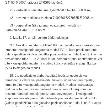
(24º 53' 0.0000" grādos) ETRS89 sistēmā;
a1 - vertikālais pārvietojums 1,49392900367864 E-0001 m;
a2 - novirze meridiāna virzienā 7,99066182789555 E-0008 m;
a3 - perpendikulārā virziena novirze pret meridiānu -
9,48289473646151 E-0008 m."
9. Izteikt 17. un 18. punktu šādā redakcijā:
"17. Nosakot augstumu LAS-2000,5 ar globālo pozicionēšanu, var
izmantot kvaziģeoīda augstuma modeli LV'14, kura precizitāte pret
valsts ģeodēziskā tīkla globālās pozicionēšanas tīkla 1. un 2. klasi un
nivelēšanas tīkla 1. un 2. klasi ir līdz četriem ar pusi centimetriem, vai
citu kvaziģeoīda augstuma modeli, kura precizitāte ir augstāka par
LV'14 kvaziģeoīda modeli.
18. Ja, ģeodēzisko darbu rezultātā iegūstot ģeotelpiskos
pamatdatus valsts vai pašvaldību funkciju un uzdevumu izpildei,
izmanto citu kvaziģeoīda augstuma modeli, modeļa izstrādātājs
nodrošina tā precizitātes pārbaudi, veicot kontrolmērījumus un
nosakot kamerāli modeļa precizitātes novērtējumu. Kvaziģeoīda
augstuma modeļa precizitāti pārbauda pret valsts ģeodēzisko tīklu
(valsts ģeodēziskā tīkla globālās pozicionēšanas tīkla 1. un 2. klases