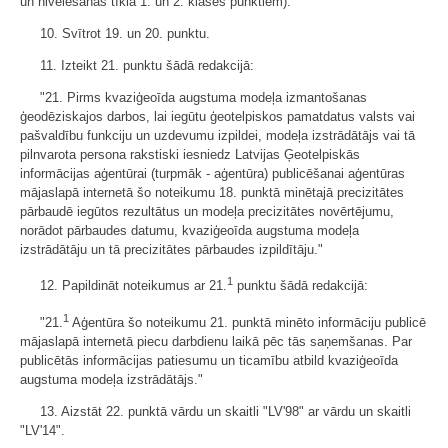
un nivelēšanas tīkla 1. un 2. klases punktiem)."
10. Svītrot 19. un 20. punktu.
11. Izteikt 21. punktu šādā redakcijā:
"21. Pirms kvaziģeoīda augstuma modeļa izmantošanas
ģeodēziskajos darbos, lai iegūtu ģeotelpiskos pamatdatus valsts vai
pašvaldību funkciju un uzdevumu izpildei, modeļa izstrādātājs vai tā
pilnvarota persona rakstiski iesniedz Latvijas Ģeotelpiskās
informācijas aģentūrai (turpmāk - aģentūra) publicēšanai aģentūras
mājaslapā internetā šo noteikumu 18. punktā minētajā precizitātes
pārbaudē iegūtos rezultātus un modeļa precizitātes novērtējumu,
norādot pārbaudes datumu, kvaziģeoīda augstuma modeļa
izstrādātāju un tā precizitātes pārbaudes izpildītāju."
1
12. Papildināt noteikumus ar 21.
punktu šādā redakcijā:
1
"21.
Aģentūra šo noteikumu 21. punktā minēto informāciju publicē
mājaslapā internetā piecu darbdienu laikā pēc tās saņemšanas. Par
publicētās informācijas patiesumu un ticamību atbild kvaziģeoīda
augstuma modeļa izstrādātājs."
13. Aizstāt 22. punktā vārdu un skaitli "LV'98" ar vārdu un skaitli
"LV'14".