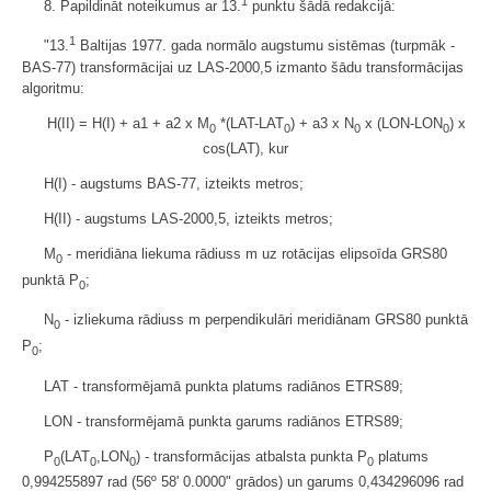
1
8. Papildināt noteikumus ar 13.
punktu šādā redakcijā:
1
"13.
Baltijas 1977. gada normālo augstumu sistēmas (turpmāk -
BAS-77) transformācijai uz LAS-2000,5 izmanto šādu transformācijas
algoritmu:
H(II) = H(I) + a1 + a2 x M
*(LAT-LAT
) + a3 x N
x (LON-LON
) x
0
0
0
0
cos(LAT), kur
H(I) - augstums BAS-77, izteikts metros;
H(II) - augstums LAS-2000,5, izteikts metros;
M
- meridiāna liekuma rādiuss m uz rotācijas elipsoīda GRS80
0
punktā P
;
0
N
- izliekuma rādiuss m perpendikulāri meridiānam GRS80 punktā
0
P
;
0
LAT - transformējamā punkta platums radiānos ETRS89;
LON - transformējamā punkta garums radiānos ETRS89;
P
(LAT
,LON
) - transformācijas atbalsta punkta P
platums
0
0
0
0
0,994255897 rad (56º 58' 0.0000" grādos) un garums 0,434296096 rad