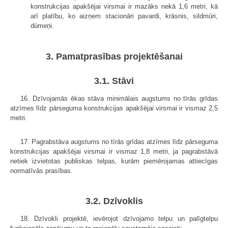
konstrukcijas apakšējai virsmai ir mazāks nekā 1,6 metri, kā
arī platību, ko aizņem stacionāri pavardi, krāsnis, sildmūri,
dūmeņi.
3. Pamatprasības projektēšanai
3.1. Stāvi
16. Dzīvojamās ēkas stāva minimālais augstums no tīrās grīdas
atzīmes līdz pārseguma konstrukcijas apakšējai virsmai ir vismaz 2,5
metri.
17. Pagrabstāva augstums no tīrās grīdas atzīmes līdz pārseguma
konstrukcijas apakšējai virsmai ir vismaz 1,8 metri, ja pagrabstāvā
netiek izvietotas publiskas telpas, kurām piemērojamas attiecīgas
normatīvās prasības.
3.2. Dzīvoklis
18. Dzīvokli projektē, ievērojot dzīvojamo telpu un palīgtelpu