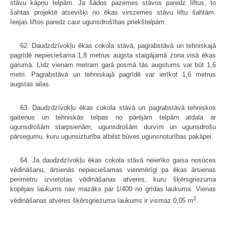
stāvu kāpņu telpām. Ja šādos pazemes stāvos paredz liftus, to
šahtas projektē atsevišķi no ēkas virszemes stāvu liftu šahtām.
Ieejas liftos paredz caur ugunsdrošības priekštelpām.
62. Daudzdzīvokļu ēkas cokola stāvā, pagrabstāvā un tehniskajā
pagrīdē nepieciešama 1,8 metrus augsta staigājamā zona visā ēkas
garumā. Līdz vienam metram garā posmā tās augstums var būt 1,6
metri. Pagrabstāvā un tehniskajā pagrīdē var ierīkot 1,6 metrus
augstas ailas.
63. Daudzdzīvokļu ēkas cokola stāvā un pagrabstāvā tehniskos
gaiteņus un tehniskās telpas no pārējām telpām atdala ar
ugunsdrošām starpsienām, ugunsdrošām durvīm un ugunsdrošu
pārsegumu, kuru ugunsizturība atbilst būves ugunsnoturības pakāpei.
64. Ja daudzdzīvokļu ēkas cokola stāvā neierīko gaisa nosūces
vēdināšanu, ārsienās nepieciešamas vienmērīgi pa ēkas ārsienas
perimetru izvietotas vēdināšanas atveres, kuru šķērsgriezuma
kopējais laukums nav mazāks par 1/400 no grīdas laukuma. Vienas
2
vēdināšanas atveres šķērsgriezuma laukums ir vismaz 0,05 m
.