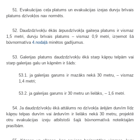
51. Evakuācijas ceļa platums un evakuācijas izejas durvju brīvais
platums dzīvokļos nav normēts.
52. Daudzdzīvokļu ēkās ārpusdzīvokļa gaiteņa platums ir vismaz
1,5 metri, durvju brīvais platums – vismaz 0,9 metri, izņemot šā
būvnormatīva
4.nodaļā
minētos gadījumus.
53. Galerijas platums daudzdzīvokļu ēkā starp kāpņu telpām vai
starp galerijas galu un kāpnēm ir šāds:
53.1. ja galerijas garums ir mazāks nekā 30 metru, – vismaz
1,4 metri;
53.2. ja galerijas garums ir 30 metru un lielāks, – 1,6 metri.
54. Ja daudzdzīvokļu ēkā attālums no dzīvokļa ārējām durvīm līdz
kāpņu telpas durvīm vai ārdurvīm ir lielāks nekā 30 metru, projektē
otru evakuācijas izeju atbilstoši šajā būvnormatīvā noteiktajām
prasībām.