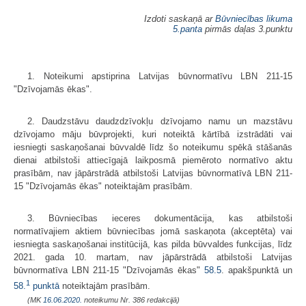
Izdoti saskaņā ar
Būvniecības likuma
5.panta
pirmās daļas 3.punktu
1. Noteikumi apstiprina Latvijas būvnormatīvu LBN 211-15
"Dzīvojamās ēkas".
2. Daudzstāvu daudzdzīvokļu dzīvojamo namu un mazstāvu
dzīvojamo māju būvprojekti, kuri noteiktā kārtībā izstrādāti vai
iesniegti saskaņošanai būvvaldē līdz šo noteikumu spēkā stāšanās
dienai atbilstoši attiecīgajā laikposmā piemēroto normatīvo aktu
prasībām, nav jāpārstrādā atbilstoši Latvijas būvnormatīvā LBN 211-
15 "Dzīvojamās ēkas" noteiktajām prasībām.
3. Būvniecības ieceres dokumentācija, kas atbilstoši
normatīvajiem aktiem būvniecības jomā saskaņota (akceptēta) vai
iesniegta saskaņošanai institūcijā, kas pilda būvvaldes funkcijas, līdz
2021. gada 10. martam, nav jāpārstrādā atbilstoši Latvijas
būvnormatīva LBN 211-15 "Dzīvojamās ēkas"
58.5
. apakšpunktā un
1
58.
punktā
noteiktajām prasībām.
(MK
16.06.2020.
noteikumu Nr. 386 redakcijā)