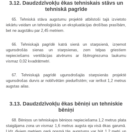
3.12. Daudzdzīvokļu ēkas tehniskais stāvs un
tehniskā pagrīde
65. Tehniskā stāva augstumu projektē atbilstoši tajā izvietoto
iekārtu veidam un tehnoloģiskās un ekspluatācijas drošības prasībām,
bet ne augstāku par 2,45 metriem.
66. Tehniskajā pagrīdē katrā sienā un starpsienā, izņemot
ugunsdrošās sienas un starpsienas, zem telpas griestiem
nepieciešams ventilācijas atvērums ar šķērsgriezuma laukumu
vismaz 0,02 kvadrātmetri.
67. Tehniskajā pagrīdē ugunsdrošajās starpsienās projektē
ugunsdrošas durvis ar noblīvētām piedurlīstēm; var ierīkot 1,2 metrus
augstas ailas.
3.13. Daudzdzīvokļu ēkas bēniņi un tehniskie
bēniņi
68. Bēniņos un tehniskajos bēniņos nepieciešama 1,2 metrus plata
staigājama zona un vismaz 1,6 metrus augsta eja visā ēkas garumā.
Līdz diviem metriem garā posmā tās augstums var būt 1,2 metri un