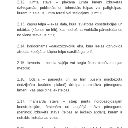
2.12. jumta stāvs – plakanā jumta līmenī izbūvētas
dzīvojamās, publiskās un tehniskās telpas vai palīgtelpas,
kurām ir izeja uz jumta terasi vai staigājamu jumtu;
2.13. kāpņu telpa – ēkas daļa, kurā izvietotas konstrukcijas un
iekārtas (kāpnes un lifti), kas nodrošina vertikālu pārvietošanos
no viena stāva uz citu;
2.14. koridornams –daudzdzīvokļu ēka, kurā ieejas dzīvokļos
atrodas kopējā ar kāpņu telpu saistītā gaitenī;
2.15. lievenis – neliela vaļēja vai segta ēkas piebūve ieejas
mezglā;
2.16. lodžija – pārsegta un no trim pusēm norobežota
(iedziļināta fasādes plaknē) ārtelpa starpstāvu pārseguma
līmenī, kas papildina iekštelpas;
2.17. mansarda stāvs – starp jumta norobežojošajām
konstrukcijām, ārsienām un augšējā stāva pārsegumu
(bēniņos) izbūvēts stāvs (telpas ar iekšējo apdari), kuram ir
noteikts lietošanas veids;