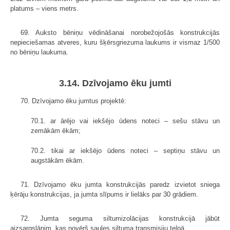
platums – viens metrs.
69. Auksto bēniņu vēdināšanai norobežojošās konstrukcijās
nepieciešamas atveres, kuru šķērsgriezuma laukums ir vismaz 1/500
no bēniņu laukuma.
3.14. Dzīvojamo ēku jumti
70. Dzīvojamo ēku jumtus projektē:
70.1. ar ārējo vai iekšējo ūdens noteci – sešu stāvu un
zemākām ēkām;
70.2. tikai ar iekšējo ūdens noteci – septiņu stāvu un
augstākām ēkām.
71. Dzīvojamo ēku jumta konstrukcijās paredz izvietot sniega
ķērāju konstrukcijas, ja jumta slīpums ir lielāks par 30 grādiem.
72. Jumta seguma siltumizolācijas konstrukcijā jābūt
aizsargslānim, kas novērš saules siltuma transmisiju telpā.