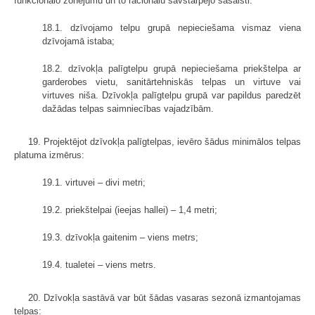
funkcionālo zonējumu un to racionālu savstarpējo sasaisti:
18.1. dzīvojamo telpu grupā nepieciešama vismaz viena
dzīvojamā istaba;
18.2. dzīvokļa palīgtelpu grupā nepieciešama priekštelpa ar
garderobes vietu, sanitārtehniskās telpas un virtuve vai
virtuves niša. Dzīvokļa palīgtelpu grupā var papildus paredzēt
dažādas telpas saimniecības vajadzībām.
19. Projektējot dzīvokļa palīgtelpas, ievēro šādus minimālos telpas
platuma izmērus:
19.1. virtuvei – divi metri;
19.2. priekštelpai (ieejas hallei) – 1,4 metri;
19.3. dzīvokļa gaitenim – viens metrs;
19.4. tualetei – viens metrs.
20. Dzīvokļa sastāvā var būt šādas vasaras sezonā izmantojamas
telpas: