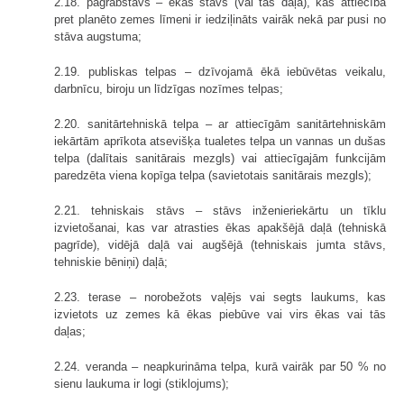
2.18. pagrabstāvs – ēkas stāvs (vai tās daļa), kas attiecībā
pret planēto zemes līmeni ir iedziļināts vairāk nekā par pusi no
stāva augstuma;
2.19. publiskas telpas – dzīvojamā ēkā iebūvētas veikalu,
darbnīcu, biroju un līdzīgas nozīmes telpas;
2.20. sanitārtehniskā telpa – ar attiecīgām sanitārtehniskām
iekārtām aprīkota atsevišķa tualetes telpa un vannas un dušas
telpa (dalītais sanitārais mezgls) vai attiecīgajām funkcijām
paredzēta viena kopīga telpa (savietotais sanitārais mezgls);
2.21. tehniskais stāvs – stāvs inženieriekārtu un tīklu
izvietošanai, kas var atrasties ēkas apakšējā daļā (tehniskā
pagrīde), vidējā daļā vai augšējā (tehniskais jumta stāvs,
tehniskie bēniņi) daļā;
2.23. terase – norobežots vaļējs vai segts laukums, kas
izvietots uz zemes kā ēkas piebūve vai virs ēkas vai tās
daļas;
2.24. veranda – neapkurināma telpa, kurā vairāk par 50 % no
sienu laukuma ir logi (stiklojums);