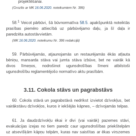
projektēšanai.
(Grozīts ar MK
16.06.2020.
noteikumiem Nr. 386)
1
58.
Veicot pārbūvi, šā būvnormatīva
58.5
. apakšpunktā noteiktās
prasības piemēro attiecībā uz pārbūvējamo daļu, ja šī daļa ir
paredzēta autostāvvietām.
(MK
16.06.2020.
noteikumu Nr. 386 redakcijā)
59. Pārbūvējamās, atjaunojamās un restaurējamās ēkās atļauta
bēniņu, mansarda stāva vai jumta stāva izbūve, bet ne vairāk kā
divos līmeņos, nodrošinot ugunsdrošības līmeni atbilstoši
ugunsdrošību reglamentējošo normatīvo aktu prasībām.
3.11. Cokola stāvs un pagrabstāvs
60. Cokola stāvā un pagrabstāvā nedrīkst izvietot dzīvokļus, bet
vairākstāvu dzīvokļos, kuros ir iekšējās kāpnes, – dzīvojamās telpas.
61. Ja daudzdzīvokļu ēkai ir divi (vai vairāk) pazemes stāvi,
evakuācijas izejas no tiem paredz caur ugunsdrošības priekštelpām
uz atsevišķām kāpņu telpām, kuras nav saistītas ar ēkas virszemes