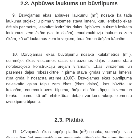
2.2. Apbūves laukums un būvtilpums
2
9. Dzīvojamās ēkas apbūves laukumu (m
) nosaka kā tāda
laukuma projekciju pirmā virszemes stāva līmenī, kuru ierobežo ēkas
ārējais perimetrs, ieskaitot izvirzītās daļas. Apbūves laukumā ieskaita
laukumus zem ēkām (vai to daļām), caurbrauktuvju laukumus zem
ēkām, kā arī laukumus zem lieveņiem, terasēm un ārējām kāpnēm.
3
10. Dzīvojamās ēkas būvtilpumu nosaka kubikmetros (m
),
summējot ēkas virszemes daļas un pazemes daļas tilpumu starp
norobežojošo konstrukciju ārējām virsmām. Ēkas virszemes un
pazemes daļas robežšķirtne ir pirmā stāva grīdas virsmas līmenis
(tīrā grīda ir nosacīta atzīme ±0,00). Dzīvojamās ēkas būvtilpumā
neieskaita gaisa telpu zem ēkas (ēkas daļas), kas būvēta uz
kolonām, caurbrauktuves tilpumu, ārējo atklāto kāpņu, lieveņu un
terašu tilpumu, kā arī arhitektūras detaļu vai konstrukciju elementu
izvirzījumu tilpumu.
2.3. Platība
2
11. Dzīvojamās ēkas kopējo platību (m
) nosaka, summējot visu
ēkas stāvu (arī pagrabstāva un mansarda stāva) platību starp ārsienu