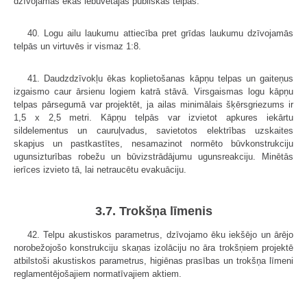
dzīvojamās ēkās iebūvētajās publiskās telpās.
40. Logu ailu laukumu attiecība pret grīdas laukumu dzīvojamās
telpās un virtuvēs ir vismaz 1:8.
41. Daudzdzīvokļu ēkas koplietošanas kāpņu telpas un gaiteņus
izgaismo caur ārsienu logiem katrā stāvā. Virsgaismas logu kāpņu
telpas pārsegumā var projektēt, ja ailas minimālais šķērsgriezums ir
1,5 x 2,5 metri. Kāpņu telpās var izvietot apkures iekārtu
sildelementus un cauruļvadus, savietotos elektrības uzskaites
skapjus un pastkastītes, nesamazinot normēto būvkonstrukciju
ugunsizturības robežu un būvizstrādājumu ugunsreakciju. Minētās
ierīces izvieto tā, lai netraucētu evakuāciju.
3.7. Trokšņa līmenis
42. Telpu akustiskos parametrus, dzīvojamo ēku iekšējo un ārējo
norobežojošo konstrukciju skaņas izolāciju no āra trokšņiem projektē
atbilstoši akustiskos parametrus, higiēnas prasības un trokšņa līmeni
reglamentējošajiem normatīvajiem aktiem.