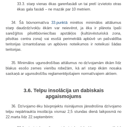
33.3. starp vienas ēkas garenfasādi un tai pretī izvietoto otras
ēkas gala fasādi – ne mazāk par 10 metriem.
34. Šā būvnormatīva
33.punktā
minētos minimālos attālumus
starp daudzdzīvokļu ēkām var neievērot, ja ēka ir plānota īpaši
sarežģītos pilsētbūvniecības apstākļos (kultūrvēsturiskā zona,
pilsētas centra zona) vai esošā perimetrālā apbūvē un pašvaldība
teritorijas izmantošanas un apbūves noteikumos ir noteikusi šādas
teritorijas.
35. Minimālos ugunsdrošības attālumus no dzīvojamām ēkām līdz
blakus esošo zemes vienību robežām, kā arī starp ēkām nosaka
saskaņā ar ugunsdrošību reglamentējošajiem normatīvajiem aktiem.
3.6. Telpu insolācija un dabiskais
apgaismojums
36. Dzīvojamo ēku būvprojektu risinājumos jānodrošina dzīvojamo
telpu nepārtraukta insolācija vismaz 2,5 stundas dienā laikposmā no
22.marta līdz 22.septembrim: