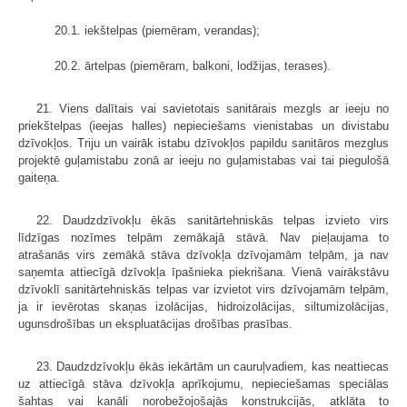
20.1. iekštelpas (piemēram, verandas);
20.2. ārtelpas (piemēram, balkoni, lodžijas, terases).
21. Viens dalītais vai savietotais sanitārais mezgls ar ieeju no
priekštelpas (ieejas halles) nepieciešams vienistabas un divistabu
dzīvokļos. Triju un vairāk istabu dzīvokļos papildu sanitāros mezglus
projektē guļamistabu zonā ar ieeju no guļamistabas vai tai piegulošā
gaiteņa.
22. Daudzdzīvokļu ēkās sanitārtehniskās telpas izvieto virs
līdzīgas nozīmes telpām zemākajā stāvā. Nav pieļaujama to
atrašanās virs zemākā stāva dzīvokļa dzīvojamām telpām, ja nav
saņemta attiecīgā dzīvokļa īpašnieka piekrišana. Vienā vairākstāvu
dzīvoklī sanitārtehniskās telpas var izvietot virs dzīvojamām telpām,
ja ir ievērotas skaņas izolācijas, hidroizolācijas, siltumizolācijas,
ugunsdrošības un ekspluatācijas drošības prasības.
23. Daudzdzīvokļu ēkās iekārtām un cauruļvadiem, kas neattiecas
uz attiecīgā stāva dzīvokļa aprīkojumu, nepieciešamas speciālas
šahtas vai kanāli norobežojošajās konstrukcijās, atklāta to