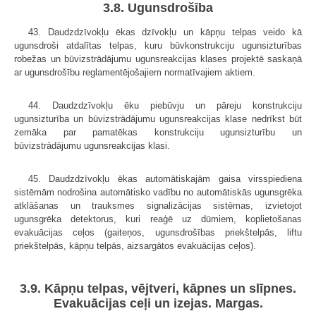
3.8. Ugunsdrošība
43. Daudzdzīvokļu ēkas dzīvokļu un kāpņu telpas veido kā
ugunsdroši atdalītas telpas, kuru būvkonstrukciju ugunsizturības
robežas un būvizstrādājumu ugunsreakcijas klases projektē saskaņā
ar ugunsdrošību reglamentējošajiem normatīvajiem aktiem.
44. Daudzdzīvokļu ēku piebūvju un pāreju konstrukciju
ugunsizturība un būvizstrādājumu ugunsreakcijas klase nedrīkst būt
zemāka par pamatēkas konstrukciju ugunsizturību un
būvizstrādājumu ugunsreakcijas klasi.
45. Daudzdzīvokļu ēkas automātiskajām gaisa virsspiediena
sistēmām nodrošina automātisko vadību no automātiskās ugunsgrēka
atklāšanas un trauksmes signalizācijas sistēmas, izvietojot
ugunsgrēka detektorus, kuri reaģē uz dūmiem, koplietošanas
evakuācijas ceļos (gaiteņos, ugunsdrošības priekštelpās, liftu
priekštelpās, kāpņu telpās, aizsargātos evakuācijas ceļos).
3.9. Kāpņu telpas, vējtveri, kāpnes un slīpnes.
Evakuācijas ceļi un izejas. Margas.