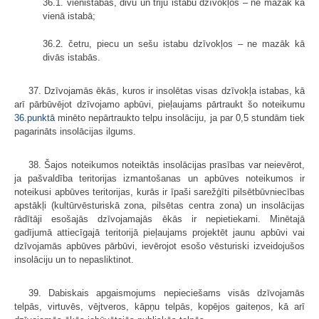
36.1. vienistabas, divu un triju istabu dzīvokļos – ne mazāk kā
vienā istabā;
36.2. četru, piecu un sešu istabu dzīvokļos – ne mazāk kā
divās istabās.
37. Dzīvojamās ēkās, kuros ir insolētas visas dzīvokļa istabas, kā
arī pārbūvējot dzīvojamo apbūvi, pieļaujams pārtraukt šo noteikumu
36.punktā
minēto nepārtraukto telpu insolāciju, ja par 0,5 stundām tiek
pagarināts insolācijas ilgums.
38. Šajos noteikumos noteiktās insolācijas prasības var neievērot,
ja pašvaldība teritorijas izmantošanas un apbūves noteikumos ir
noteikusi apbūves teritorijas, kurās ir īpaši sarežģīti pilsētbūvniecības
apstākļi (kultūrvēsturiskā zona, pilsētas centra zona) un insolācijas
rādītāji esošajās dzīvojamajās ēkās ir nepietiekami. Minētajā
gadījumā attiecīgajā teritorijā pieļaujams projektēt jaunu apbūvi vai
dzīvojamās apbūves pārbūvi, ievērojot esošo vēsturiski izveidojušos
insolāciju un to nepasliktinot.
39. Dabiskais apgaismojums nepieciešams visās dzīvojamās
telpās, virtuvēs, vējtveros, kāpņu telpās, kopējos gaiteņos, kā arī