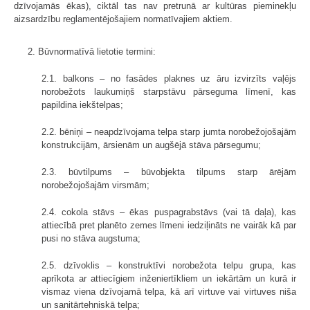
dzīvojamās ēkas), ciktāl tas nav pretrunā ar kultūras pieminekļu
aizsardzību reglamentējošajiem normatīvajiem aktiem.
2. Būvnormatīvā lietotie termini:
2.1. balkons – no fasādes plaknes uz āru izvirzīts vaļējs
norobežots laukumiņš starpstāvu pārseguma līmenī, kas
papildina iekštelpas;
2.2. bēniņi – neapdzīvojama telpa starp jumta norobežojošajām
konstrukcijām, ārsienām un augšējā stāva pārsegumu;
2.3. būvtilpums – būvobjekta tilpums starp ārējām
norobežojošajām virsmām;
2.4. cokola stāvs – ēkas puspagrabstāvs (vai tā daļa), kas
attiecībā pret planēto zemes līmeni iedziļināts ne vairāk kā par
pusi no stāva augstuma;
2.5. dzīvoklis – konstruktīvi norobežota telpu grupa, kas
aprīkota ar attiecīgiem inženiertīkliem un iekārtām un kurā ir
vismaz viena dzīvojamā telpa, kā arī virtuve vai virtuves niša
un sanitārtehniskā telpa;