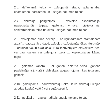
2.6. dzīvojamā telpa – dzīvojamā istaba, guļamistaba,
ēdamistaba, darbistaba un līdzīgas nozīmes telpas;
2.7. dzīvokļa palīgtelpas – dzīvokļa ekspluatācijai
nepieciešamās telpas: gaitenis, virtuve, pieliekamais,
sanitārtehniskā telpa un citas līdzīgas nozīmes telpas;
2.8. dzīvojamās ēkas sekcija – ar ugunsdrošām starpsienām
atdalīta daudzstāvu daudzdzīvokļu dzīvojamās ēkas (turpmāk
– daudzdzīvokļu ēka) daļa, kurā iebūvētajiem dzīvokļiem tieši
vai caur gaiteni vai galeriju ir izeja uz koplietošanas kāpņu
telpu;
2.9. gaismas kabata – ar gaiteni saistīta telpa (gaiteņa
paplatinājums), kurā ir dabiskais apgaismojums, kas izgaismo
gaiteni;
2.10. galerijnams –daudzdzīvokļu ēka, kurā dzīvokļu ieejas
atrodas kopīgā vaļējā vai segtā galerijā;
2.11. insolācija – saules radītais apgaismojums telpās;