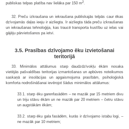
2
publiskas telpas platība nav lielāka par 150 m
.
32. Preču izkraušana un iekraušana publiskajās telpās caur ēkas
dzīvojamās daļas ieeju ir aizliegta. Ir aizliegta tāda preču izkraušanas
un iekraušanas tehnoloģija, kas traucē transporta kustību uz ielas vai
gājēju pārvietošanos pa ietvi.
3.5. Prasības dzīvojamo ēku izvietošanai
teritorijā
33. Minimālos attālumus starp daudzdzīvokļu ēkām nosaka
vietējās pašvaldības teritorijas izmantošanas un apbūves noteikumos
saskaņā ar insolācijas un apgaismojuma prasībām, psiholoģiskā
komforta nodrošināšanai ievērojot šādus minimālos attālumus:
33.1. starp ēku garenfasādēm – ne mazāk par 15 metriem divu
un triju stāvu ēkām un ne mazāk par 20 metriem – četru stāvu
un augstākām ēkām;
33.2. starp ēku gala fasādēm, kurās ir dzīvojamo istabu logi, –
ne mazāk par 10 metriem;