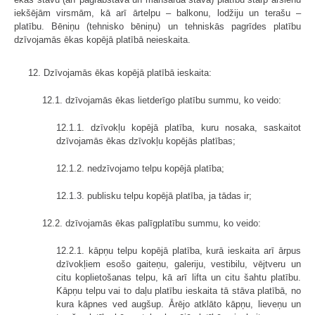
iekšējām virsmām, kā arī ārtelpu – balkonu, lodžiju un terašu –
platību. Bēniņu (tehnisko bēniņu) un tehniskās pagrīdes platību
dzīvojamās ēkas kopējā platībā neieskaita.
12. Dzīvojamās ēkas kopējā platībā ieskaita:
12.1. dzīvojamās ēkas lietderīgo platību summu, ko veido:
12.1.1. dzīvokļu kopējā platība, kuru nosaka, saskaitot
dzīvojamās ēkas dzīvokļu kopējās platības;
12.1.2. nedzīvojamo telpu kopējā platība;
12.1.3. publisku telpu kopējā platība, ja tādas ir;
12.2. dzīvojamās ēkas palīgplatību summu, ko veido:
12.2.1. kāpņu telpu kopējā platība, kurā ieskaita arī ārpus
dzīvokļiem esošo gaiteņu, galeriju, vestibilu, vējtveru un
citu koplietošanas telpu, kā arī lifta un citu šahtu platību.
Kāpņu telpu vai to daļu platību ieskaita tā stāva platībā, no
kura kāpnes ved augšup. Ārējo atklāto kāpņu, lieveņu un