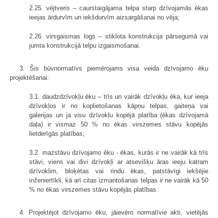
2.25. vējtveris – caurstaigājama telpa starp dzīvojamās ēkas
ieejas ārdurvīm un iekšdurvīm aizsargāšanai no vēja;
2.26. virsgaismas logs – stiklota konstrukcija pārsegumā vai
jumta konstrukcijā telpu izgaismošanai.
3. Šis būvnormatīvs piemērojams visa veida dzīvojamo ēku
projektēšanai:
3.1. daudzdzīvokļu ēku – trīs un vairāk dzīvokļu ēka, kur ieeja
dzīvokļos ir no koplietošanas kāpņu telpas, gaiteņa vai
galerijas un ja visu dzīvokļu kopējā platība (ēkas dzīvojamā
daļa) ir vismaz 50 % no ēkas virszemes stāvu kopējās
lietderīgās platības;
3.2. mazstāvu dzīvojamo ēku - ēkas, kurās ir ne vairāk kā trīs
stāvi, viens vai divi dzīvokļi ar atsevišķu āras ieeju katram
dzīvoklim, bloķētas vai rindu ēkas, patstāvīgi iekšējie
inženiertīkli, kā arī citas izmantošanas telpas ir ne vairāk kā 50
% no ēkas virszemes stāvu kopējās platības.
4. Projektējot dzīvojamo ēku, jāievēro normatīvie akti, vietējās