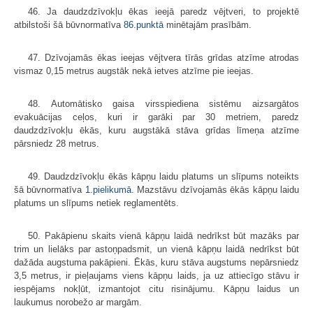
46. Ja daudzdzīvokļu ēkas ieejā paredz vējtveri, to projektē
atbilstoši šā būvnormatīva
86.punktā
minētajām prasībām.
47. Dzīvojamās ēkas ieejas vējtvera tīrās grīdas atzīme atrodas
vismaz 0,15 metrus augstāk nekā ietves atzīme pie ieejas.
48. Automātisko gaisa virsspiediena sistēmu aizsargātos
evakuācijas ceļos, kuri ir garāki par 30 metriem, paredz
daudzdzīvokļu ēkās, kuru augstākā stāva grīdas līmeņa atzīme
pārsniedz 28 metrus.
49. Daudzdzīvokļu ēkās kāpņu laidu platums un slīpums noteikts
šā būvnormatīva
1.pielikumā
. Mazstāvu dzīvojamās ēkās kāpņu laidu
platums un slīpums netiek reglamentēts.
50. Pakāpienu skaits vienā kāpņu laidā nedrīkst būt mazāks par
trim un lielāks par astoņpadsmit, un vienā kāpņu laidā nedrīkst būt
dažāda augstuma pakāpieni. Ēkās, kuru stāva augstums nepārsniedz
3,5 metrus, ir pieļaujams viens kāpņu laids, ja uz attiecīgo stāvu ir
iespējams nokļūt, izmantojot citu risinājumu. Kāpņu laidus un
laukumus norobežo ar margām.