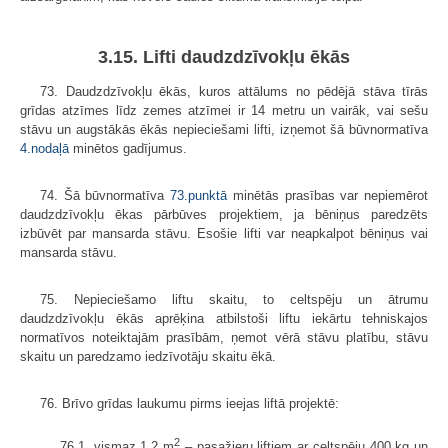
3.15. Lifti daudzdzīvokļu ēkās
73. Daudzdzīvokļu ēkās, kuros attālums no pēdējā stāva tīrās
grīdas atzīmes līdz zemes atzīmei ir 14 metru un vairāk, vai sešu
stāvu un augstākās ēkās nepieciešami lifti, izņemot šā būvnormatīva
4.nodaļā
minētos gadījumus.
74. Šā būvnormatīva
73.punktā
minētās prasības var nepiemērot
daudzdzīvokļu ēkas pārbūves projektiem, ja bēniņus paredzēts
izbūvēt par mansarda stāvu. Esošie lifti var neapkalpot bēniņus vai
mansarda stāvu.
75. Nepieciešamo liftu skaitu, to celtspēju un ātrumu
daudzdzīvokļu ēkās aprēķina atbilstoši liftu iekārtu tehniskajos
normatīvos noteiktajām prasībām, ņemot vērā stāvu platību, stāvu
skaitu un paredzamo iedzīvotāju skaitu ēkā.
76. Brīvo grīdas laukumu pirms ieejas liftā projektē:
2
76.1. vismaz 1,2 m
– pasažieru liftiem ar celtspēju 400 kg un