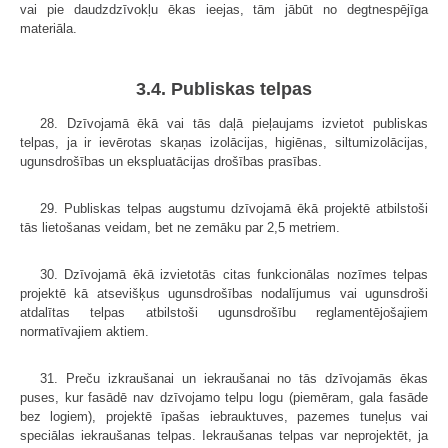
vai pie daudzdzīvokļu ēkas ieejas, tām jābūt no degtnespējīga
materiāla.
3.4. Publiskas telpas
28. Dzīvojamā ēkā vai tās daļā pieļaujams izvietot publiskas
telpas, ja ir ievērotas skaņas izolācijas, higiēnas, siltumizolācijas,
ugunsdrošības un ekspluatācijas drošības prasības.
29. Publiskas telpas augstumu dzīvojamā ēkā projektē atbilstoši
tās lietošanas veidam, bet ne zemāku par 2,5 metriem.
30. Dzīvojamā ēkā izvietotās citas funkcionālas nozīmes telpas
projektē kā atsevišķus ugunsdrošības nodalījumus vai ugunsdroši
atdalītas telpas atbilstoši ugunsdrošību reglamentējošajiem
normatīvajiem aktiem.
31. Preču izkraušanai un iekraušanai no tās dzīvojamās ēkas
puses, kur fasādē nav dzīvojamo telpu logu (piemēram, gala fasāde
bez logiem), projektē īpašas iebrauktuves, pazemes tuneļus vai
speciālas iekraušanas telpas. Iekraušanas telpas var neprojektēt, ja