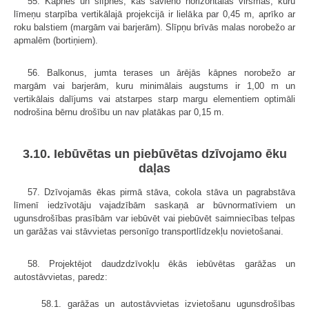
55. Kāpnes un slīpnes, kas savieno horizontālas virsmas, kuru
līmeņu starpība vertikālajā projekcijā ir lielāka par 0,45 m, aprīko ar
roku balstiem (margām vai barjerām). Slīpņu brīvās malas norobežo ar
apmalēm (bortiņiem).
56. Balkonus, jumta terases un ārējās kāpnes norobežo ar
margām vai barjerām, kuru minimālais augstums ir 1,00 m un
vertikālais dalījums vai atstarpes starp margu elementiem optimāli
nodrošina bērnu drošību un nav platākas par 0,15 m.
3.10. Iebūvētas un piebūvētas dzīvojamo ēku
daļas
57. Dzīvojamās ēkas pirmā stāva, cokola stāva un pagrabstāva
līmenī iedzīvotāju vajadzībām saskaņā ar būvnormatīviem un
ugunsdrošības prasībām var iebūvēt vai piebūvēt saimniecības telpas
un garāžas vai stāvvietas personīgo transportlīdzekļu novietošanai.
58. Projektējot daudzdzīvokļu ēkās iebūvētas garāžas un
autostāvvietas, paredz:
58.1. garāžas un autostāvvietas izvietošanu ugunsdrošības