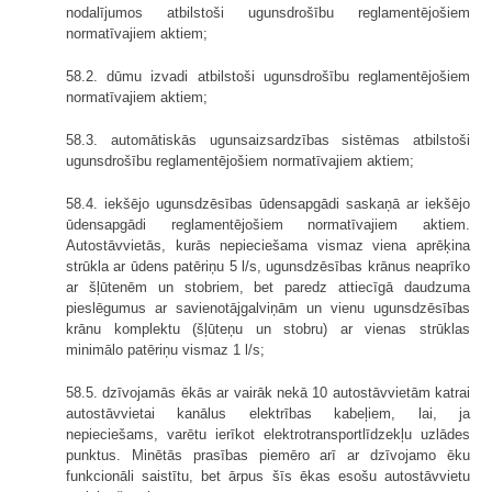
nodalījumos atbilstoši ugunsdrošību reglamentējošiem
normatīvajiem aktiem;
58.2. dūmu izvadi atbilstoši ugunsdrošību reglamentējošiem
normatīvajiem aktiem;
58.3. automātiskās ugunsaizsardzības sistēmas atbilstoši
ugunsdrošību reglamentējošiem normatīvajiem aktiem;
58.4. iekšējo ugunsdzēsības ūdensapgādi saskaņā ar iekšējo
ūdensapgādi reglamentējošiem normatīvajiem aktiem.
Autostāvvietās, kurās nepieciešama vismaz viena aprēķina
strūkla ar ūdens patēriņu 5 l/s, ugunsdzēsības krānus neaprīko
ar šļūtenēm un stobriem, bet paredz attiecīgā daudzuma
pieslēgumus ar savienotājgalviņām un vienu ugunsdzēsības
krānu komplektu (šļūteņu un stobru) ar vienas strūklas
minimālo patēriņu vismaz 1 l/s;
58.5. dzīvojamās ēkās ar vairāk nekā 10 autostāvvietām katrai
autostāvvietai kanālus elektrības kabeļiem, lai, ja
nepieciešams, varētu ierīkot elektrotransportlīdzekļu uzlādes
punktus. Minētās prasības piemēro arī ar dzīvojamo ēku
funkcionāli saistītu, bet ārpus šīs ēkas esošu autostāvvietu