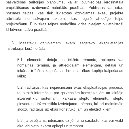
pašvaldības teritorijas plānojums, kā arī būvniecības ierosinātāja
projektēšanas uzdevumā noteiktās prasības. Publiskas vai citas
nozīmes telpas, kas tiek izvietotas dzīvojamās ēkās, projektē
atbilstoši normatīvajiem aktiem, kas regulē attiecīgo telpu
projektēšanu. Publiskās telpās nodrošina vides pieejamību atbilstoši
šī būvnormatīva prasībām.
5. Mazstāvu dzīvojamām ēkām sagatavo ekspluatācijas
instrukciju, kurā norāda:
5.1. elementu, detaļu un iekārtu remonta, apkopes vai
nomaiņas termiņu, ja attiecīgajam elementam, detaļai un
iekārtai ir īsāks kalpošanas laiks par ēkas kopējo kalpošanas
laiku;
5.2. rādītājus, kas nepieciešami ēkas ekspluatācijas procesā,
tai skaitā informāciju par galvenajām konstrukcijām un iekšējo
inženiertīklu sistēmām, karkasa slēpto elementu, slēpto
pievadu un inženiertīklu izvietojuma shēmas, kā arī maksimālo
slodžu rādītājus uz ēkas konstrukcijām un elektrotīkliem;
5.3. ja iespējams, ieteicamo uzņēmumu sarakstu, kas var veikt
ēkā iebūvēto iekārtu apkopi un remontu.