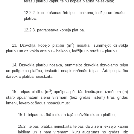
terašu platību kāpņu telpu kopējā platībā neieskaita;
12.2.2. koplietošanas ārtelpu – balkonu, lodžiju un terašu –
platība;
12.2.3. pagrabstāva kopējā platība.
2
13. Dzīvokļa kopējo platību (m
) nosaka, summējot dzīvokļa
platību un dzīvokļa ārtelpu – balkonu, lodžiju un terašu – platību.
14. Dzīvokļa platību nosaka, summējot dzīvokļa dzīvojamo telpu
un palīgtelpu platību, ieskaitot neapkurināmās telpas. Ārtelpu platību
dzīvokļa platībā neieskaita.
2
15. Telpas platību (m
) aprēķina pēc tās lineārajiem izmēriem (m)
starp apdarinātām sienu virsmām (bez grīdas līstēm) tīrās grīdas
līmenī, ievērojot šādus nosacījumus:
15.1. telpas platībā ieskaita tajā iebūvēto skapju platību;
15.2. telpas platībā neieskaita telpas daļu zem iekšējo kāpņu
laidiem un slīpām virsmām, kuru augstums no grīdas līdz