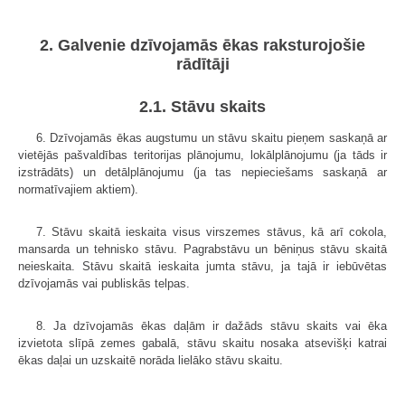
2. Galvenie dzīvojamās ēkas raksturojošie
rādītāji
2.1. Stāvu skaits
6. Dzīvojamās ēkas augstumu un stāvu skaitu pieņem saskaņā ar
vietējās pašvaldības teritorijas plānojumu, lokālplānojumu (ja tāds ir
izstrādāts) un detālplānojumu (ja tas nepieciešams saskaņā ar
normatīvajiem aktiem).
7. Stāvu skaitā ieskaita visus virszemes stāvus, kā arī cokola,
mansarda un tehnisko stāvu. Pagrabstāvu un bēniņus stāvu skaitā
neieskaita. Stāvu skaitā ieskaita jumta stāvu, ja tajā ir iebūvētas
dzīvojamās vai publiskās telpas.
8. Ja dzīvojamās ēkas daļām ir dažāds stāvu skaits vai ēka
izvietota slīpā zemes gabalā, stāvu skaitu nosaka atsevišķi katrai
ēkas daļai un uzskaitē norāda lielāko stāvu skaitu.