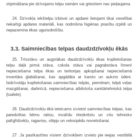
stiprināšana pie dzīvojamo telpu sienām vai griestiem nav pieļaujama.
24. Dzīvokļa iekštelpu izbūvei un apdarei lietojami tikai veselībai
nekaitīgi apdares materiāli, kas nodrošina higiēnas prasību izpildi un
nepazemina ēkas ugunsdrošību.
3.3. Saimniecības telpas daudzdzīvokļu ēkās
25. Trīsstāvu un augstākas daudzdzīvokļu ēkas koplietošanas
telpu daļā pirmā stāva, cokola stāva vai pagrabstāva līmenī
nepieciešama telpa ēkas un teritorijas apkopšanai nepieciešamā
inventāra glabāšanai, kas apgādāta ar karsto un auksto ūdeni.
Iedzīvotāju koplietošanas saimniecības telpās, piemēram, telpā veļas
mazgāšanai, darbnīcā, nepieciešama atbilstoša sanitārtehniskā telpa
(tualete).
26. Daudzdzīvokļu ēkā ieteicams izvietot saimniecības telpas, kas
paredzētas bērnu ratiņu, invalīdu riteņkrēslu un citu tehnisko
palīglīdzekļu, ragaviņu, slēpju un velosipēdu novietošanai.
27. Ja pastkastītes visiem dzīvokļiem izvieto pie ieejas vestibilā