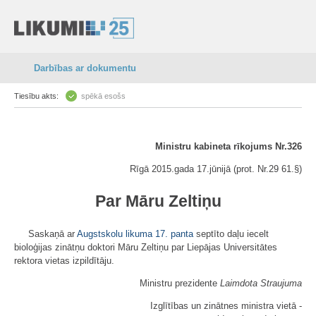
Darbības ar dokumentu
Tiesību akts:
spēkā esošs
Ministru kabineta rīkojums Nr.326
Rīgā 2015.gada 17.jūnijā (prot. Nr.29 61.§)
Par Māru Zeltiņu
Saskaņā ar
Augstskolu likuma
17. panta
septīto daļu iecelt
bioloģijas zinātņu doktori Māru Zeltiņu par Liepājas Universitātes
rektora vietas izpildītāju.
Ministru prezidente
Laimdota Straujuma
Izglītības un zinātnes ministra vietā -