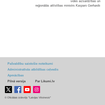
vides aizsardzības un
reģionālās attīstības ministrs
Kaspars Gerhards
Pašvaldību saistošie noteikumi
Administratīvās atbildības ceļvedis
Apmācības
Pilnā versija
Par Likumi.lv
© Oficiālais izdevējs "Latvijas Vēstnesis"