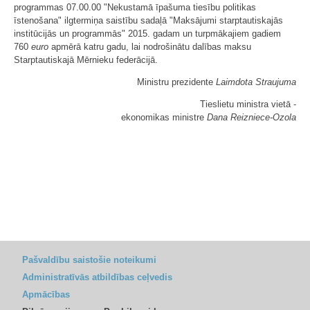
programmas 07.00.00 "Nekustamā īpašuma tiesību politikas
īstenošana" ilgtermiņa saistību sadaļā "Maksājumi starptautiskajās
institūcijās un programmās" 2015. gadam un turpmākajiem gadiem
760
euro
apmērā katru gadu, lai nodrošinātu dalības maksu
Starptautiskajā Mērnieku federācijā.
Ministru prezidente
Laimdota Straujuma
Tieslietu ministra vietā -
ekonomikas ministre
Dana Reizniece-Ozola
Pašvaldību saistošie noteikumi
Administratīvās atbildības ceļvedis
Apmācības