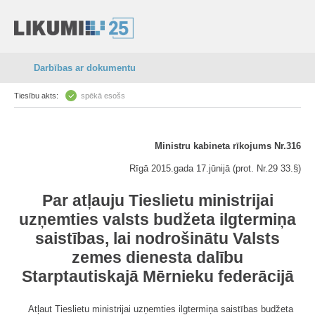
Darbības ar dokumentu
Tiesību akts:
spēkā esošs
Ministru kabineta rīkojums Nr.316
Rīgā 2015.gada 17.jūnijā (prot. Nr.29 33.§)
Par atļauju Tieslietu ministrijai
uzņemties valsts budžeta ilgtermiņa
saistības, lai nodrošinātu Valsts
zemes dienesta dalību
Starptautiskajā Mērnieku federācijā
Atļaut Tieslietu ministrijai uzņemties ilgtermiņa saistības budžeta