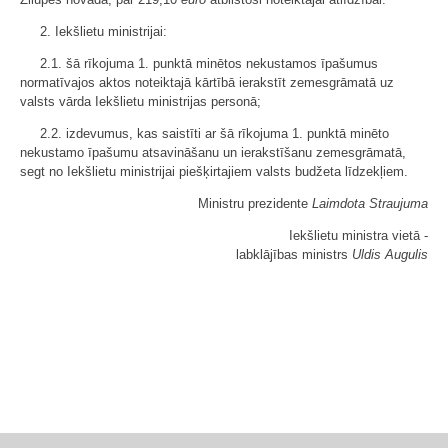
2. Iekšlietu ministrijai:
2.1. šā rīkojuma 1. punktā minētos nekustamos īpašumus
normatīvajos aktos noteiktajā kārtībā ierakstīt zemesgrāmatā uz
valsts vārda Iekšlietu ministrijas personā;
2.2. izdevumus, kas saistīti ar šā rīkojuma 1. punktā minēto
nekustamo īpašumu atsavināšanu un ierakstīšanu zemesgrāmatā,
segt no Iekšlietu ministrijai piešķirtajiem valsts budžeta līdzekļiem.
Ministru prezidente
Laimdota Straujuma
Iekšlietu ministra vietā -
labklājības ministrs
Uldis Augulis