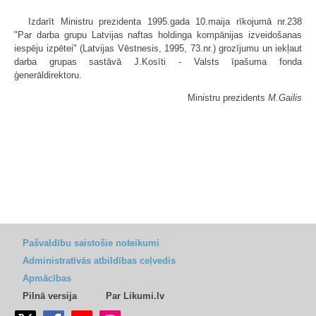
Izdarīt Ministru prezidenta 1995.gada 10.maija rīkojumā nr.238
"Par darba grupu Latvijas naftas holdinga kompānijas izveidošanas
iespēju izpētei" (Latvijas Vēstnesis, 1995, 73.nr.) grozījumu un iekļaut
darba grupas sastāvā J.Kosīti - Valsts īpašuma fonda
ģenerāldirektoru.
Ministru prezidents
M.Gailis
Pašvaldību saistošie noteikumi
Administratīvās atbildības ceļvedis
Apmācības
Pilnā versija
Par Likumi.lv