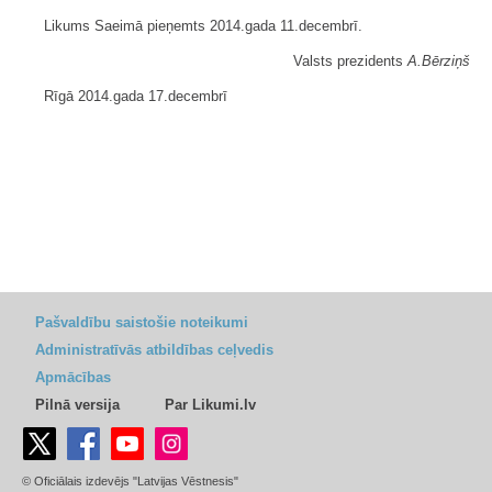
Likums Saeimā pieņemts 2014.gada 11.decembrī.
Valsts prezidents
A.Bērziņš
Rīgā 2014.gada 17.decembrī
Pašvaldību saistošie noteikumi
Administratīvās atbildības ceļvedis
Apmācības
Pilnā versija
Par Likumi.lv
© Oficiālais izdevējs "Latvijas Vēstnesis"