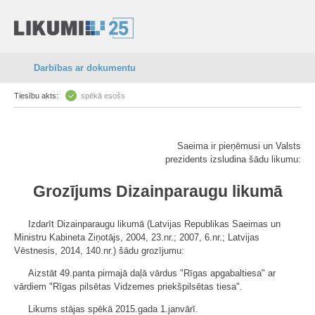
Darbības ar dokumentu
Tiesību akts:
spēkā esošs
Saeima ir pieņēmusi un Valsts
prezidents izsludina šādu likumu:
Grozījums Dizainparaugu likumā
Izdarīt Dizainparaugu likumā (Latvijas Republikas Saeimas un
Ministru Kabineta Ziņotājs, 2004, 23.nr.; 2007, 6.nr.; Latvijas
Vēstnesis, 2014, 140.nr.) šādu grozījumu:
Aizstāt 49.panta pirmajā daļā vārdus "Rīgas apgabaltiesa" ar
vārdiem "Rīgas pilsētas Vidzemes priekšpilsētas tiesa".
Likums stājas spēkā 2015.gada 1.janvārī.