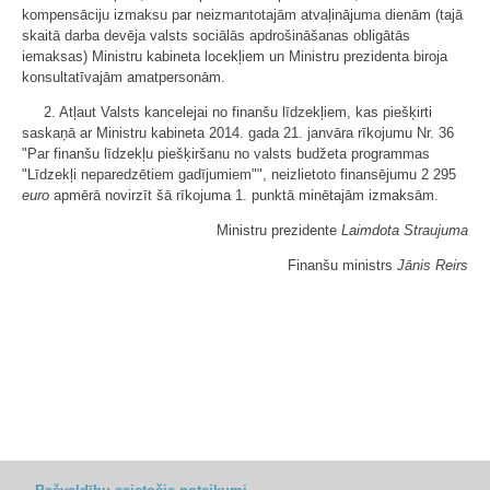
kompensāciju izmaksu par neizmantotajām atvaļinājuma dienām (tajā
skaitā darba devēja valsts sociālās apdrošināšanas obligātās
iemaksas) Ministru kabineta locekļiem un Ministru prezidenta biroja
konsultatīvajām amatpersonām.
2. Atļaut Valsts kancelejai no finanšu līdzekļiem, kas piešķirti
saskaņā ar Ministru kabineta 2014. gada 21. janvāra rīkojumu Nr. 36
"Par finanšu līdzekļu piešķiršanu no valsts budžeta programmas
"Līdzekļi neparedzētiem gadījumiem"", neizlietoto finansējumu 2 295
euro
apmērā novirzīt šā rīkojuma 1. punktā minētajām izmaksām.
Ministru prezidente
Laimdota Straujuma
Finanšu ministrs
Jānis Reirs