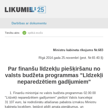
Darbības ar dokumentu
Tiesību akts:
spēkā esošs
Ministru kabineta rīkojums Nr.683
Rīgā 2014.gada 25.novembrī (prot. Nr.65 40.§)
Par finanšu līdzekļu piešķiršanu no
valsts budžeta programmas "Līdzekļi
neparedzētiem gadījumiem"
1. Finanšu ministrijai no valsts budžeta programmas 02.00.00
"Līdzekļi neparedzētiem gadījumiem" piešķirt Valsts kancelejai
31 107
euro
, lai nodrošinātu atlaišanas pabalsta izmaksu Ministru
kabineta locekļiem, beidzot pildīt amata pienākumus, un