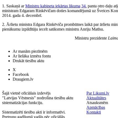
1. Saskaņā ar
Ministru kabineta iekārtas likuma
34.
panta otro daļu atļ
ministram Edgaram Rinkēvičam doties komandējumā uz Šveices Konf
2014. gada 4. decembrī.
2. Ārlietu ministra Edgara Rinkēviča prombūtnes laikā par ārlietu mini
pienākumu izpildītāju iecelt satiksmes ministru Anriju Matīsu.
Ministru prezidente
Laimd
Ar manām piezīmēm
Ar lielāka izmēra fontu
Drukāt tiesību aktu
X
Facebook
Draugiem.lv
Šajā vietnē oficiālais izdevējs
Par Likumi.lv
"Latvijas Vēstnesis" nodrošina tiesību aktu
Aktualitātes
sistematizācijas funkciju.
Atsauksmēm
Apmācības
Sistematizēti tiesību akti ir informatīvi.
Kontakti
Pretrunu gadījumā vadās pēc oficiālās