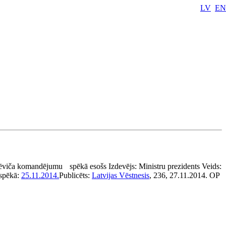
LV
EN
kēviča komandējumu
spēkā esošs
Izdevējs:
Ministru prezidents
Veids:
 spēkā:
25.11.2014.
Publicēts:
Latvijas Vēstnesis
, 236, 27.11.2014.
OP