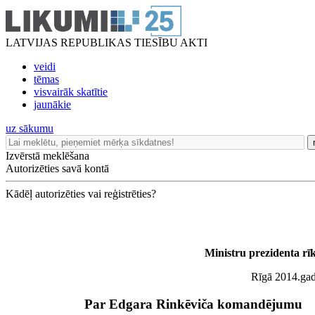
LATVIJAS REPUBLIKAS TIESĪBU AKTI
veidi
tēmas
visvairāk skatītie
jaunākie
uz sākumu
Izvērstā meklēšana
Autorizēties savā kontā
Kādēļ autorizēties vai reģistrēties?
Ministru prezidenta r
Rīgā 2014.ga
Par Edgara Rinkēviča komandējumu