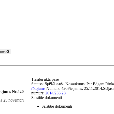
meklēt
Tiesību akta pase
Spēkā esošs
Statuss:
Nosaukums:
Par Edgara Rin
rīkojums
Numurs:
420
Pieņemts:
25.11.2014.
Stājas
īkojums Nr.420
numurs:
2014/236.28
Saistītie dokumenti
da 25.novembrī
Saistītie dokumenti