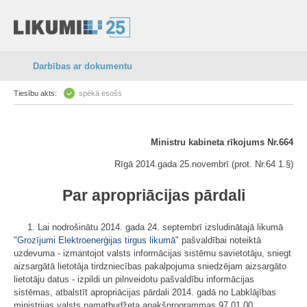
Darbības ar dokumentu
Tiesību akts:
spēkā esošs
Ministru kabineta rīkojums Nr.664
Rīgā 2014.gada 25.novembrī (prot. Nr.64 1.§)
Par apropriācijas pārdali
1. Lai nodrošinātu 2014. gada 24. septembrī izsludinātajā likumā
"
Grozījumi Elektroenerģijas tirgus likumā
" pašvaldībai noteiktā
uzdevuma - izmantojot valsts informācijas sistēmu savietotāju, sniegt
aizsargātā lietotāja tirdzniecības pakalpojuma sniedzējam aizsargāto
lietotāju datus - izpildi un pilnveidotu pašvaldību informācijas
sistēmas, atbalstīt apropriācijas pārdali 2014. gadā no Labklājības
ministrijas valsts pamatbudžeta apakšprogrammas 97.01.00