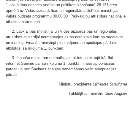
"Labklājības nozares vadība un politikas plānošana" 28 131
euro
apmērā uz Vides aizsardzības un reģionālās attīstības ministrijas
valsts budžeta programmu 30.00.00 "Pašvaldību attīstības nacionālie
atbalsta instrumenti".
2. Labklājības ministrijai un Vides aizsardzības un reģionālās
attīstības ministrijai normatīvajos aktos noteiktajā kārtībā sagatavot
un iesniegt Finanšu ministrijā pieprasījumu apropriācijas pārdalei
atbilstoši šā rīkojuma 1. punktam.
3. Finanšu ministram normatīvajos aktos noteiktajā kārtībā
informēt Saeimu par šā rīkojuma 1. punktā minēto apropriācijas
pārdali un pēc Saeimas atļaujas saņemšanas veikt apropriācijas
pārdali.
Ministru prezidente
Laimdota Straujuma
Labklājības ministrs
Uldis Augulis