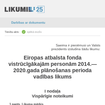
Darbības ar dokumentu
Tiesību akts:
spēkā esošs
Saeima ir pieņēmusi un Valsts
prezidents izsludina šādu likumu:
Eiropas atbalsta fonda
vistrūcīgākajām personām 2014.—
2020.gada plānošanas perioda
vadības likums
I nodaļa
Vispārīgie noteikumi
1.pants. Likuma mērķis