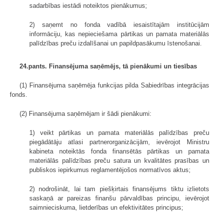
sadarbības iestādi noteiktos pienākumus;
2) saņemt no fonda vadībā iesaistītajām institūcijām
informāciju, kas nepieciešama pārtikas un pamata materiālās
palīdzības preču izdalīšanai un papildpasākumu īstenošanai.
24.pants. Finansējuma saņēmējs, tā pienākumi un tiesības
(1) Finansējuma saņēmēja funkcijas pilda Sabiedrības integrācijas
fonds.
(2) Finansējuma saņēmējam ir šādi pienākumi:
1) veikt pārtikas un pamata materiālās palīdzības preču
piegādātāju atlasi partnerorganizācijām, ievērojot Ministru
kabineta noteiktās fonda finansētās pārtikas un pamata
materiālās palīdzības preču satura un kvalitātes prasības un
publiskos iepirkumus reglamentējošos normatīvos aktus;
2) nodrošināt, lai tam piešķirtais finansējums tiktu izlietots
saskaņā ar pareizas finanšu pārvaldības principu, ievērojot
saimnieciskuma, lietderības un efektivitātes principus;