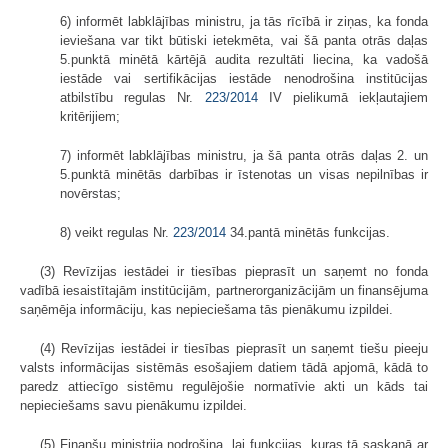
6) informēt labklājības ministru, ja tās rīcībā ir ziņas, ka fonda
ieviešana var tikt būtiski ietekmēta, vai šā panta otrās daļas
5.punktā minētā kārtējā audita rezultāti liecina, ka vadošā
iestāde vai sertifikācijas iestāde nenodrošina institūcijas
atbilstību regulas Nr.
223/2014
IV pielikumā iekļautajiem
kritērijiem;
7) informēt labklājības ministru, ja šā panta otrās daļas 2. un
5.punktā minētās darbības ir īstenotas un visas nepilnības ir
novērstas;
8) veikt regulas Nr.
223/2014
34.pantā minētās funkcijas.
(3) Revīzijas iestādei ir tiesības pieprasīt un saņemt no fonda
vadībā iesaistītajām institūcijām, partnerorganizācijām un finansējuma
saņēmēja informāciju, kas nepieciešama tās pienākumu izpildei.
(4) Revīzijas iestādei ir tiesības pieprasīt un saņemt tiešu pieeju
valsts informācijas sistēmās esošajiem datiem tādā apjomā, kādā to
paredz attiecīgo sistēmu regulējošie normatīvie akti un kāds tai
nepieciešams savu pienākumu izpildei.
(5) Finanšu ministrija nodrošina, lai funkcijas, kuras tā saskaņā ar