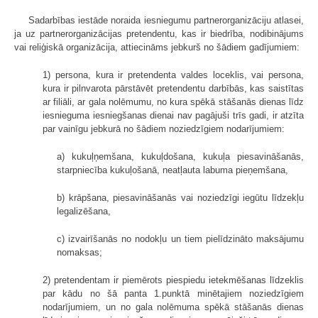
Sadarbības iestāde noraida iesniegumu partnerorganizāciju atlasei,
ja uz partnerorganizācijas pretendentu, kas ir biedrība, nodibinājums
vai reliģiskā organizācija, attiecināms jebkurš no šādiem gadījumiem:
1) persona, kura ir pretendenta valdes loceklis, vai persona,
kura ir pilnvarota pārstāvēt pretendentu darbībās, kas saistītas
ar filiāli, ar gala nolēmumu, no kura spēkā stāšanās dienas līdz
iesnieguma iesniegšanas dienai nav pagājuši trīs gadi, ir atzīta
par vainīgu jebkurā no šādiem noziedzīgiem nodarījumiem:
a) kukuļņemšana, kukuļdošana, kukuļa piesavināšanās,
starpniecība kukuļošanā, neatļauta labuma pieņemšana,
b) krāpšana, piesavināšanās vai noziedzīgi iegūtu līdzekļu
legalizēšana,
c) izvairīšanās no nodokļu un tiem pielīdzināto maksājumu
nomaksas;
2) pretendentam ir piemērots piespiedu ietekmēšanas līdzeklis
par kādu no šā panta 1.punktā minētajiem noziedzīgiem
nodarījumiem, un no gala nolēmuma spēkā stāšanās dienas