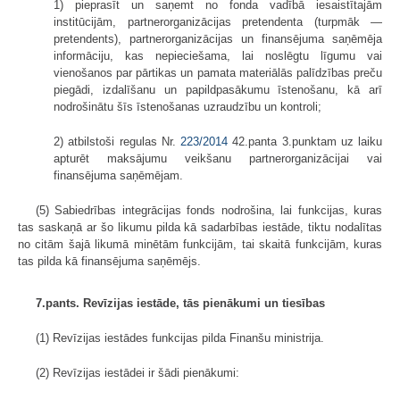
1) pieprasīt un saņemt no fonda vadībā iesaistītajām
institūcijām, partnerorganizācijas pretendenta (turpmāk —
pretendents), partnerorganizācijas un finansējuma saņēmēja
informāciju, kas nepieciešama, lai noslēgtu līgumu vai
vienošanos par pārtikas un pamata materiālās palīdzības preču
piegādi, izdalīšanu un papildpasākumu īstenošanu, kā arī
nodrošinātu šīs īstenošanas uzraudzību un kontroli;
2) atbilstoši regulas Nr.
223/2014
42.panta 3.punktam uz laiku
apturēt maksājumu veikšanu partnerorganizācijai vai
finansējuma saņēmējam.
(5) Sabiedrības integrācijas fonds nodrošina, lai funkcijas, kuras
tas saskaņā ar šo likumu pilda kā sadarbības iestāde, tiktu nodalītas
no citām šajā likumā minētām funkcijām, tai skaitā funkcijām, kuras
tas pilda kā finansējuma saņēmējs.
7.pants. Revīzijas iestāde, tās pienākumi un tiesības
(1) Revīzijas iestādes funkcijas pilda Finanšu ministrija.
(2) Revīzijas iestādei ir šādi pienākumi: