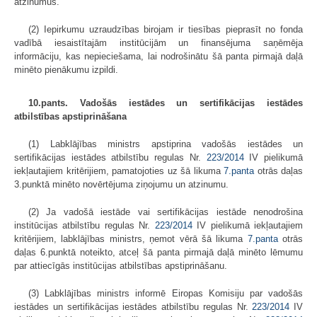
atzinumus.
(2) Iepirkumu uzraudzības birojam ir tiesības pieprasīt no fonda
vadībā iesaistītajām institūcijām un finansējuma saņēmēja
informāciju, kas nepieciešama, lai nodrošinātu šā panta pirmajā daļā
minēto pienākumu izpildi.
10.pants. Vadošās iestādes un sertifikācijas iestādes
atbilstības apstiprināšana
(1) Labklājības ministrs apstiprina vadošās iestādes un
sertifikācijas iestādes atbilstību regulas Nr.
223/2014
IV pielikumā
iekļautajiem kritērijiem, pamatojoties uz šā likuma
7.panta
otrās daļas
3.punktā minēto novērtējuma ziņojumu un atzinumu.
(2) Ja vadošā iestāde vai sertifikācijas iestāde nenodrošina
institūcijas atbilstību regulas Nr.
223/2014
IV pielikumā iekļautajiem
kritērijiem, labklājības ministrs, ņemot vērā šā likuma
7.panta
otrās
daļas 6.punktā noteikto, atceļ šā panta pirmajā daļā minēto lēmumu
par attiecīgās institūcijas atbilstības apstiprināšanu.
(3) Labklājības ministrs informē Eiropas Komisiju par vadošās
iestādes un sertifikācijas iestādes atbilstību regulas Nr.
223/2014
IV