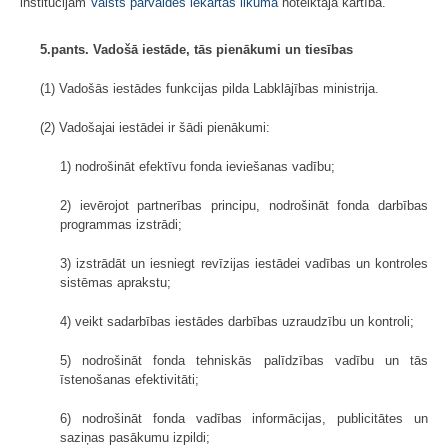
institūcijām
Valsts pārvaldes iekārtas likumā
noteiktajā kārtībā.
5.pants. Vadošā iestāde, tās pienākumi un tiesības
(1) Vadošās iestādes funkcijas pilda Labklājības ministrija.
(2) Vadošajai iestādei ir šādi pienākumi:
1) nodrošināt efektīvu fonda ieviešanas vadību;
2) ievērojot partnerības principu, nodrošināt fonda darbības
programmas izstrādi;
3) izstrādāt un iesniegt revīzijas iestādei vadības un kontroles
sistēmas aprakstu;
4) veikt sadarbības iestādes darbības uzraudzību un kontroli;
5) nodrošināt fonda tehniskās palīdzības vadību un tās
īstenošanas efektivitāti;
6) nodrošināt fonda vadības informācijas, publicitātes un
saziņas pasākumu izpildi;