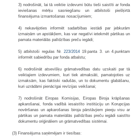
3) nodrošināt, lai tā veiktie izdevumi būtu tieši saistīti ar fonda
ieviešanas mērķu sasniegšanu un atbilstoši piešķirtā
finansējuma izmantošanas nosacījumiem;
4) nekavējoties informēt sadarbības iestādi par jebkurām
izmaiņām un apstākļiem, kas var negatīvi ietekmēt pārtikas un
pamata materiālās palīdzības preču iegādi;
5) atbilstoši regulas Nr.
223/2014
19.panta 3. un 4.punktam
informēt sabiedrību par fonda atbalstu;
6) nodrošināt atsevišķu grāmatvedības datu uzskaiti par tā
veiktajiem izdevumiem, kuri tiek atmaksāti, pamatojoties uz
izmaksām, kas faktiski radušās, un to dokumentu glabāšanu,
kuri uzrādāmi pienācīgai revīzijas veikšanai;
7) nodrošināt Eiropas Komisijas, Eiropas Biroja krāpšanas
apkarošanai, fonda vadībā iesaistīto institūciju un Korupcijas
novēršanas un apkarošanas biroja pārstāvjiem pieeju visu ar
pārtikas un pamata materiālās palīdzības preču iegādi saistīto
dokumentu oriģināliem un grāmatvedības sistēmai.
(3) Finansējuma saņēmējam ir tiesības: