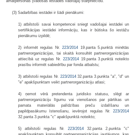
amatpersonas (vadošās iestādes vadītāja) starpniecību.
(3) Sadarbības iestādei ir šādi pienākumi:
1) atbilstoši savai kompetencei sniegt vadošajai iestādei un
sertifikācijas iestādei informāciju, kas ir būtiska šo iestāžu
pienākumu izpildē;
2) informēt regulas Nr.
223/2014
19.panta 5.punktā minētās
partnerorganizācijas, tai skaitā konsultēt partnerorganizācijas
attiecībā uz regulas Nr.
223/2014
19.panta 3.punktā noteikto
prasību informēt sabiedrību par fonda atbalstu;
3) atbilstoši regulas Nr.
223/2014
32.panta 3.punkta "a", "d" un
"e" apakšpunktam veikt partnerorganizāciju atlasi;
4) ņemot vērā pretendenta juridisko statusu, slēgt ar
partnerorganizāciju līgumu vai vienošanos par pārtikas un
pamata materiālās palīdzības preču izdalīšanu un
papildpasākumu īstenošanu, ievērojot regulas Nr.
223/2014
32.panta 3.punkta "c" apakšpunktā noteikto;
5) atbilstoši regulas Nr.
223/2014
32.panta 2.punkta "c"
apakšpunktam konsultēt partnerorganizācijas jautājumos, kas