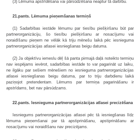
(3) Lēmuma apstrīdēšana vai pārsūdzēšana neaptur tā darbību.
21.pants. Lēmuma pieņemšanas termiņš
(1) Sadarbības iestāde lēmumu par tiesību piešķiršanu būt par
partnerorganizāciju, šo tiesību piešķiršanu ar nosacījumu vai
noraidīšanu pieņem ne vēlāk kā triju mēnešu laikā pēc iesnieguma
partnerorganizācijas atlasei iesniegšanas beigu datuma.
(2) Ja objektīvu iemeslu dēļ šā panta pirmajā daļā noteikto termiņu
nav iespējams ievērot, sadarbības iestāde to var pagarināt uz laiku,
ne ilgāku par sešiem mēnešiem no iesnieguma partnerorganizācijas
atlasei iesniegšanas beigu datuma, par to triju darbdienu laikā
paziņojot pretendentam. Lēmums par termiņa pagarināšanu ir
apstrīdams, bet nav pārsūdzams.
22.pants. Iesnieguma partnerorganizācijas atlasei precizēšana
Iesniegums partnerorganizācijas atlasei pēc tā iesniegšanas līdz
lēmuma pieņemšanai par tā apstiprināšanu, apstiprināšanu ar
nosacījumu vai noraidīšanu nav precizējams.