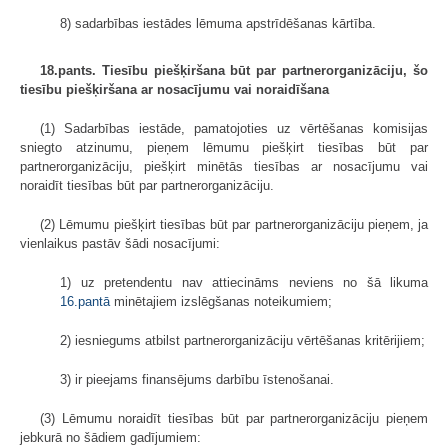
8) sadarbības iestādes lēmuma apstrīdēšanas kārtība.
18.pants. Tiesību piešķiršana būt par partnerorganizāciju, šo
tiesību piešķiršana ar nosacījumu vai noraidīšana
(1) Sadarbības iestāde, pamatojoties uz vērtēšanas komisijas
sniegto atzinumu, pieņem lēmumu piešķirt tiesības būt par
partnerorganizāciju, piešķirt minētās tiesības ar nosacījumu vai
noraidīt tiesības būt par partnerorganizāciju.
(2) Lēmumu piešķirt tiesības būt par partnerorganizāciju pieņem, ja
vienlaikus pastāv šādi nosacījumi:
1) uz pretendentu nav attiecināms neviens no šā likuma
16.pantā
minētajiem izslēgšanas noteikumiem;
2) iesniegums atbilst partnerorganizāciju vērtēšanas kritērijiem;
3) ir pieejams finansējums darbību īstenošanai.
(3) Lēmumu noraidīt tiesības būt par partnerorganizāciju pieņem
jebkurā no šādiem gadījumiem: