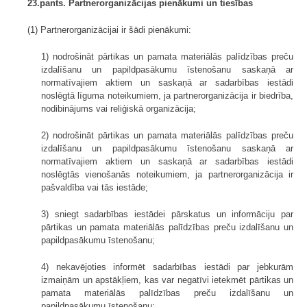
23.pants. Partnerorganizācijas pienākumi un tiesības
(1) Partnerorganizācijai ir šādi pienākumi:
1) nodrošināt pārtikas un pamata materiālās palīdzības preču
izdalīšanu un papildpasākumu īstenošanu saskaņā ar
normatīvajiem aktiem un saskaņā ar sadarbības iestādi
noslēgtā līguma noteikumiem, ja partnerorganizācija ir biedrība,
nodibinājums vai reliģiskā organizācija;
2) nodrošināt pārtikas un pamata materiālās palīdzības preču
izdalīšanu un papildpasākumu īstenošanu saskaņā ar
normatīvajiem aktiem un saskaņā ar sadarbības iestādi
noslēgtās vienošanās noteikumiem, ja partnerorganizācija ir
pašvaldība vai tās iestāde;
3) sniegt sadarbības iestādei pārskatus un informāciju par
pārtikas un pamata materiālās palīdzības preču izdalīšanu un
papildpasākumu īstenošanu;
4) nekavējoties informēt sadarbības iestādi par jebkurām
izmaiņām un apstākļiem, kas var negatīvi ietekmēt pārtikas un
pamata materiālās palīdzības preču izdalīšanu un
papildpasākumu īstenošanu;