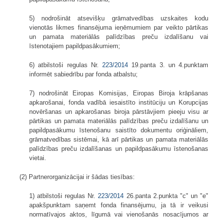
5) nodrošināt atsevišķu grāmatvedības uzskaites kodu
vienotās likmes finansējuma ieņēmumiem par veikto pārtikas
un pamata materiālās palīdzības preču izdalīšanu vai
īstenotajiem papildpasākumiem;
6) atbilstoši regulas Nr.
223/2014
19.panta 3. un 4.punktam
informēt sabiedrību par fonda atbalstu;
7) nodrošināt Eiropas Komisijas, Eiropas Biroja krāpšanas
apkarošanai, fonda vadībā iesaistīto institūciju un Korupcijas
novēršanas un apkarošanas biroja pārstāvjiem pieeju visu ar
pārtikas un pamata materiālās palīdzības preču izdalīšanu un
papildpasākumu īstenošanu saistīto dokumentu oriģināliem,
grāmatvedības sistēmai, kā arī pārtikas un pamata materiālās
palīdzības preču izdalīšanas un papildpasākumu īstenošanas
vietai.
(2) Partnerorganizācijai ir šādas tiesības:
1) atbilstoši regulas Nr.
223/2014
26.panta 2.punkta "c" un "e"
apakšpunktam saņemt fonda finansējumu, ja tā ir veikusi
normatīvajos aktos, līgumā vai vienošanās nosacījumos ar