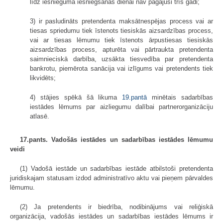
līdz iesnieguma iesniegšanas dienai nav pagājuši trīs gadi;
3) ir pasludināts pretendenta maksātnespējas process vai ar
tiesas spriedumu tiek īstenots tiesiskās aizsardzības process,
vai ar tiesas lēmumu tiek īstenots ārpustiesas tiesiskās
aizsardzības process, apturēta vai pārtraukta pretendenta
saimnieciskā darbība, uzsākta tiesvedība par pretendenta
bankrotu, piemērota sanācija vai izlīgums vai pretendents tiek
likvidēts;
4) stājies spēkā šā likuma
19.pantā
minētais sadarbības
iestādes lēmums par aizliegumu dalībai partnerorganizāciju
atlasē.
17.pants. Vadošās iestādes un sadarbības iestādes lēmumu
veidi
(1) Vadošā iestāde un sadarbības iestāde atbilstoši pretendenta
juridiskajam statusam izdod administratīvo aktu vai pieņem pārvaldes
lēmumu.
(2) Ja pretendents ir biedrība, nodibinājums vai reliģiskā
organizācija, vadošās iestādes un sadarbības iestādes lēmums ir