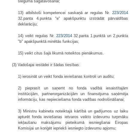
slēguma sagatavošanai;
13) atbilstoši kompetencei saskaņā ar regulas Nr.
223/2014
32.panta 4.punkta "e" apakšpunktu izstrādāt pārvaldības
deklarāciju;
14) veikt regulas Nr.
223/2014
32.panta 1.punktā un 2.punkta
"b" apakšpunktā minētās funkcijas;
15) veikt citus šajā likumā noteiktos pienākumus.
(3) Vadošajai iestādei ir šādas tiesības:
1) ierosināt un veikt fonda ieviešanas kontroli un auditu;
2) pieprasīt un saņemt no fonda vadībā iesaistītajām
institūcijām, partnerorganizācijām un finansējuma saņēmēja
informāciju, kas nepieciešama fonda vadības nodrošināšanai;
3) Ministru kabineta noteiktajā kārtībā un gadījumos uz laiku
apturēt fonda ieviešanas ietvaros veikto izdevumu turpmāku
iekļaušanu maksājumu pieteikumā iesniegšanai Eiropas
Komisijai un koriģēt iepriekš iesniegto izdevumu apjomu;