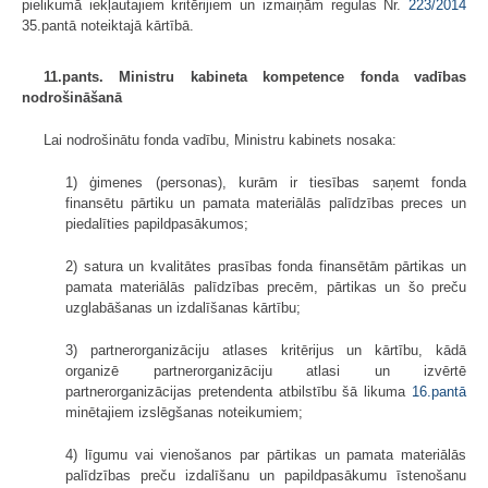
pielikumā iekļautajiem kritērijiem un izmaiņām regulas Nr.
223/2014
35.pantā noteiktajā kārtībā.
11.pants. Ministru kabineta kompetence fonda vadības
nodrošināšanā
Lai nodrošinātu fonda vadību, Ministru kabinets nosaka:
1) ģimenes (personas), kurām ir tiesības saņemt fonda
finansētu pārtiku un pamata materiālās palīdzības preces un
piedalīties papildpasākumos;
2) satura un kvalitātes prasības fonda finansētām pārtikas un
pamata materiālās palīdzības precēm, pārtikas un šo preču
uzglabāšanas un izdalīšanas kārtību;
3) partnerorganizāciju atlases kritērijus un kārtību, kādā
organizē partnerorganizāciju atlasi un izvērtē
partnerorganizācijas pretendenta atbilstību šā likuma
16.pantā
minētajiem izslēgšanas noteikumiem;
4) līgumu vai vienošanos par pārtikas un pamata materiālās
palīdzības preču izdalīšanu un papildpasākumu īstenošanu