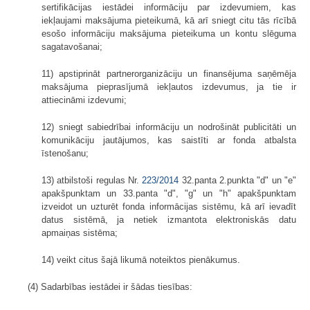
sertifikācijas iestādei informāciju par izdevumiem, kas
iekļaujami maksājuma pieteikumā, kā arī sniegt citu tās rīcībā
esošo informāciju maksājuma pieteikuma un kontu slēguma
sagatavošanai;
11) apstiprināt partnerorganizāciju un finansējuma saņēmēja
maksājuma pieprasījumā iekļautos izdevumus, ja tie ir
attiecināmi izdevumi;
12) sniegt sabiedrībai informāciju un nodrošināt publicitāti un
komunikāciju jautājumos, kas saistīti ar fonda atbalsta
īstenošanu;
13) atbilstoši regulas Nr.
223/2014
32.panta 2.punkta "d" un "e"
apakšpunktam un 33.panta "d", "g" un "h" apakšpunktam
izveidot un uzturēt fonda informācijas sistēmu, kā arī ievadīt
datus sistēmā, ja netiek izmantota elektroniskās datu
apmaiņas sistēma;
14) veikt citus šajā likumā noteiktos pienākumus.
(4) Sadarbības iestādei ir šādas tiesības: