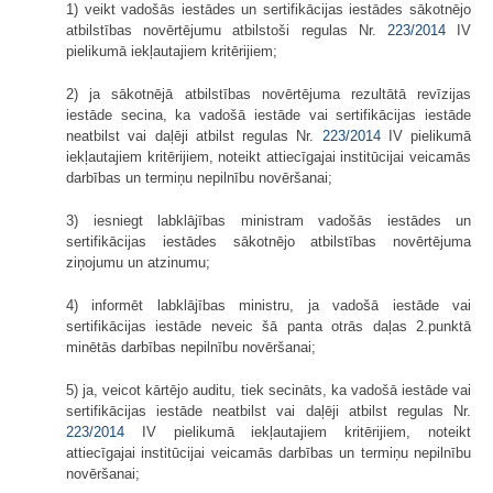
1) veikt vadošās iestādes un sertifikācijas iestādes sākotnējo
atbilstības novērtējumu atbilstoši regulas Nr.
223/2014
IV
pielikumā iekļautajiem kritērijiem;
2) ja sākotnējā atbilstības novērtējuma rezultātā revīzijas
iestāde secina, ka vadošā iestāde vai sertifikācijas iestāde
neatbilst vai daļēji atbilst regulas Nr.
223/2014
IV pielikumā
iekļautajiem kritērijiem, noteikt attiecīgajai institūcijai veicamās
darbības un termiņu nepilnību novēršanai;
3) iesniegt labklājības ministram vadošās iestādes un
sertifikācijas iestādes sākotnējo atbilstības novērtējuma
ziņojumu un atzinumu;
4) informēt labklājības ministru, ja vadošā iestāde vai
sertifikācijas iestāde neveic šā panta otrās daļas 2.punktā
minētās darbības nepilnību novēršanai;
5) ja, veicot kārtējo auditu, tiek secināts, ka vadošā iestāde vai
sertifikācijas iestāde neatbilst vai daļēji atbilst regulas Nr.
223/2014
IV pielikumā iekļautajiem kritērijiem, noteikt
attiecīgajai institūcijai veicamās darbības un termiņu nepilnību
novēršanai;