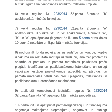
būtiski līgumā vai vienošanās noteikto uzdevumu izpildei;
6) veikt regulas Nr.
223/2014
32.panta 3.punkta "b"
apakšpunktā minētās funkcijas;
7) veikt regulas Nr.
223/2014
32.panta 2.punkta "e"
apakšpunktā, 3.punkta "d" un "e" apakšpunktā, 4.punkta "a",
"b" un "c" apakšpunktā (izņemot šā likuma
5.panta
otrās daļas
10.punktā noteikto) un 5.punktā minētās funkcijas;
8) nodrošināt fonda ieviešanas uzraudzību un kontroli, kopējo
iznākuma un rezultāta rādītāju uzraudzību, analizēt problēmas
saistībā ar pārtikas un pamata materiālās palīdzības preču
piegādi, izdalīšanu un papildpasākumu īstenošanu un sniegt
vadošajai iestādei priekšlikumus attiecībā uz pārtikas un
pamata materiālās palīdzības preču piegādes, izdalīšanas un
papildpasākumu īstenošanas uzlabošanu;
9) atbilstoši kompetencei izstrādāt regulas Nr.
223/2014
32.panta 4.punkta "d" apakšpunktā minētās procedūras;
10) pārbaudīt un apstiprināt partnerorganizāciju un finansējuma
saņēmēja maksājuma pieprasījumu, sagatavot un iesniegt