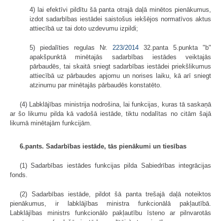
4) lai efektīvi pildītu šā panta otrajā daļā minētos pienākumus,
izdot sadarbības iestādei saistošus iekšējos normatīvos aktus
attiecībā uz tai doto uzdevumu izpildi;
5) piedalīties regulas Nr.
223/2014
32.panta 5.punkta "b"
apakšpunktā minētajās sadarbības iestādes veiktajās
pārbaudēs, tai skaitā sniegt sadarbības iestādei priekšlikumus
attiecībā uz pārbaudes apjomu un norises laiku, kā arī sniegt
atzinumu par minētajās pārbaudēs konstatēto.
(4) Labklājības ministrija nodrošina, lai funkcijas, kuras tā saskaņā
ar šo likumu pilda kā vadošā iestāde, tiktu nodalītas no citām šajā
likumā minētajām funkcijām.
6.pants. Sadarbības iestāde, tās pienākumi un tiesības
(1) Sadarbības iestādes funkcijas pilda Sabiedrības integrācijas
fonds.
(2) Sadarbības iestāde, pildot šā panta trešajā daļā noteiktos
pienākumus, ir labklājības ministra funkcionālā pakļautībā.
Labklājības ministrs funkcionālo pakļautību īsteno ar pilnvarotās