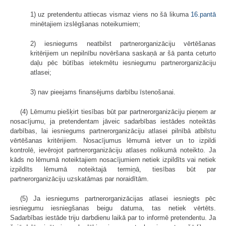
1) uz pretendentu attiecas vismaz viens no šā likuma
16.pantā
minētajiem izslēgšanas noteikumiem;
2) iesniegums neatbilst partnerorganizāciju vērtēšanas
kritērijiem un nepilnību novēršana saskaņā ar šā panta ceturto
daļu pēc būtības ietekmētu iesniegumu partnerorganizāciju
atlasei;
3) nav pieejams finansējums darbību īstenošanai.
(4) Lēmumu piešķirt tiesības būt par partnerorganizāciju pieņem ar
nosacījumu, ja pretendentam jāveic sadarbības iestādes noteiktās
darbības, lai iesniegums partnerorganizāciju atlasei pilnībā atbilstu
vērtēšanas kritērijiem. Nosacījumus lēmumā ietver un to izpildi
kontrolē, ievērojot partnerorganizāciju atlases nolikumā noteikto. Ja
kāds no lēmumā noteiktajiem nosacījumiem netiek izpildīts vai netiek
izpildīts lēmumā noteiktajā termiņā, tiesības būt par
partnerorganizāciju uzskatāmas par noraidītām.
(5) Ja iesniegums partnerorganizācijas atlasei iesniegts pēc
iesniegumu iesniegšanas beigu datuma, tas netiek vērtēts.
Sadarbības iestāde triju darbdienu laikā par to informē pretendentu. Ja