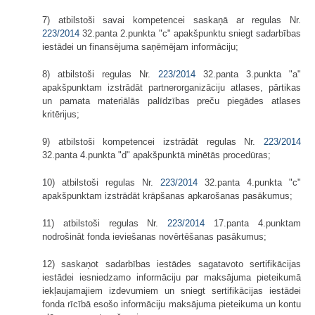
7) atbilstoši savai kompetencei saskaņā ar regulas Nr.
223/2014
32.panta 2.punkta "c" apakšpunktu sniegt sadarbības
iestādei un finansējuma saņēmējam informāciju;
8) atbilstoši regulas Nr.
223/2014
32.panta 3.punkta "a"
apakšpunktam izstrādāt partnerorganizāciju atlases, pārtikas
un pamata materiālās palīdzības preču piegādes atlases
kritērijus;
9) atbilstoši kompetencei izstrādāt regulas Nr.
223/2014
32.panta 4.punkta "d" apakšpunktā minētās procedūras;
10) atbilstoši regulas Nr.
223/2014
32.panta 4.punkta "c"
apakšpunktam izstrādāt krāpšanas apkarošanas pasākumus;
11) atbilstoši regulas Nr.
223/2014
17.panta 4.punktam
nodrošināt fonda ieviešanas novērtēšanas pasākumus;
12) saskaņot sadarbības iestādes sagatavoto sertifikācijas
iestādei iesniedzamo informāciju par maksājuma pieteikumā
iekļaujamajiem izdevumiem un sniegt sertifikācijas iestādei
fonda rīcībā esošo informāciju maksājuma pieteikuma un kontu