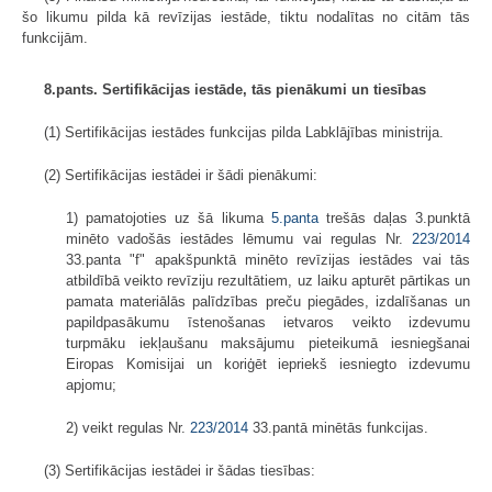
šo likumu pilda kā revīzijas iestāde, tiktu nodalītas no citām tās
funkcijām.
8.pants. Sertifikācijas iestāde, tās pienākumi un tiesības
(1) Sertifikācijas iestādes funkcijas pilda Labklājības ministrija.
(2) Sertifikācijas iestādei ir šādi pienākumi:
1) pamatojoties uz šā likuma
5.panta
trešās daļas 3.punktā
minēto vadošās iestādes lēmumu vai regulas Nr.
223/2014
33.panta "f" apakšpunktā minēto revīzijas iestādes vai tās
atbildībā veikto revīziju rezultātiem, uz laiku apturēt pārtikas un
pamata materiālās palīdzības preču piegādes, izdalīšanas un
papildpasākumu īstenošanas ietvaros veikto izdevumu
turpmāku iekļaušanu maksājumu pieteikumā iesniegšanai
Eiropas Komisijai un koriģēt iepriekš iesniegto izdevumu
apjomu;
2) veikt regulas Nr.
223/2014
33.pantā minētās funkcijas.
(3) Sertifikācijas iestādei ir šādas tiesības: