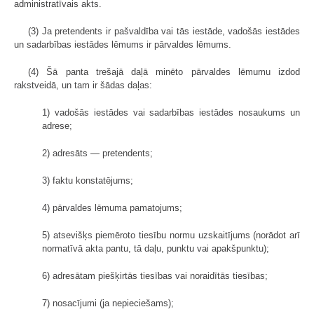
administratīvais akts.
(3) Ja pretendents ir pašvaldība vai tās iestāde, vadošās iestādes
un sadarbības iestādes lēmums ir pārvaldes lēmums.
(4) Šā panta trešajā daļā minēto pārvaldes lēmumu izdod
rakstveidā, un tam ir šādas daļas:
1) vadošās iestādes vai sadarbības iestādes nosaukums un
adrese;
2) adresāts — pretendents;
3) faktu konstatējums;
4) pārvaldes lēmuma pamatojums;
5) atsevišķs piemēroto tiesību normu uzskaitījums (norādot arī
normatīvā akta pantu, tā daļu, punktu vai apakšpunktu);
6) adresātam piešķirtās tiesības vai noraidītās tiesības;
7) nosacījumi (ja nepieciešams);