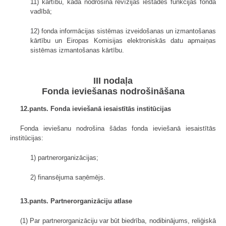
11) kārtību, kādā nodrošina revīzijas iestādes funkcijas fonda
vadībā;
12) fonda informācijas sistēmas izveidošanas un izmantošanas
kārtību un Eiropas Komisijas elektroniskās datu apmaiņas
sistēmas izmantošanas kārtību.
III nodaļa
Fonda ieviešanas nodrošināšana
12.pants. Fonda ieviešanā iesaistītās institūcijas
Fonda ieviešanu nodrošina šādas fonda ieviešanā iesaistītās
institūcijas:
1) partnerorganizācijas;
2) finansējuma saņēmējs.
13.pants. Partnerorganizāciju atlase
(1) Par partnerorganizāciju var būt biedrība, nodibinājums, reliģiskā