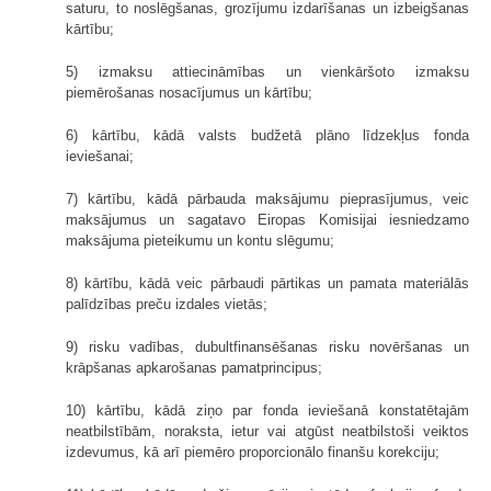
saturu, to noslēgšanas, grozījumu izdarīšanas un izbeigšanas
kārtību;
5) izmaksu attiecināmības un vienkāršoto izmaksu
piemērošanas nosacījumus un kārtību;
6) kārtību, kādā valsts budžetā plāno līdzekļus fonda
ieviešanai;
7) kārtību, kādā pārbauda maksājumu pieprasījumus, veic
maksājumus un sagatavo Eiropas Komisijai iesniedzamo
maksājuma pieteikumu un kontu slēgumu;
8) kārtību, kādā veic pārbaudi pārtikas un pamata materiālās
palīdzības preču izdales vietās;
9) risku vadības, dubultfinansēšanas risku novēršanas un
krāpšanas apkarošanas pamatprincipus;
10) kārtību, kādā ziņo par fonda ieviešanā konstatētajām
neatbilstībām, noraksta, ietur vai atgūst neatbilstoši veiktos
izdevumus, kā arī piemēro proporcionālo finanšu korekciju;