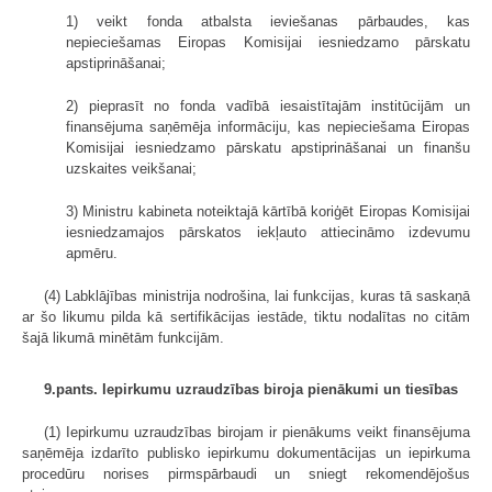
1) veikt fonda atbalsta ieviešanas pārbaudes, kas
nepieciešamas Eiropas Komisijai iesniedzamo pārskatu
apstiprināšanai;
2) pieprasīt no fonda vadībā iesaistītajām institūcijām un
finansējuma saņēmēja informāciju, kas nepieciešama Eiropas
Komisijai iesniedzamo pārskatu apstiprināšanai un finanšu
uzskaites veikšanai;
3) Ministru kabineta noteiktajā kārtībā koriģēt Eiropas Komisijai
iesniedzamajos pārskatos iekļauto attiecināmo izdevumu
apmēru.
(4) Labklājības ministrija nodrošina, lai funkcijas, kuras tā saskaņā
ar šo likumu pilda kā sertifikācijas iestāde, tiktu nodalītas no citām
šajā likumā minētām funkcijām.
9.pants. Iepirkumu uzraudzības biroja pienākumi un tiesības
(1) Iepirkumu uzraudzības birojam ir pienākums veikt finansējuma
saņēmēja izdarīto publisko iepirkumu dokumentācijas un iepirkuma
procedūru norises pirmspārbaudi un sniegt rekomendējošus