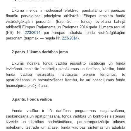
Likuma mērķis ir nodrošināt efektīvu, pārskatāmu un pareizas
finanšu pārvaldības principiem atbilstošu Eiropas atbalsta fonda
vistrūcīgākajām personām (turpmāk — fonds) ieviešanu Latvijā
atbilstoši Eiropas Parlamenta un Padomes 2014.gada 11.marta regulai
(ES) Nr.
223/2014
par Eiropas atbalsta fondu vistrūcīgākajām
personām (turpmāk — regula Nr.
223/2014
).
2.pants. Likuma darbības joma
Likums nosaka fonda vadībā iesaistīto institūciju un fonda
ieviešanā iesaistīto institūciju pienākumus un tiesības, kārtību, kādā
fonda vadībā iesaistītās institūcijas pieņem lēmumus, to
apstrīdēšanas un pārsūdzēšanas kārtību, kā arī nosacījumus fonda
finansējuma piešķiršanai.
3.pants. Fonda vadība
Fonda vadība ir tā darbības programmas sagatavošana,
saskaņošana un apstiprināšana, fonda vadības un kontroles sistēmas
izveide un darbības nodrošināšana, partnerorganizāciju atlases
noteikumu izstrāde un atlase, fonda vadības sistēmas un atbalsta