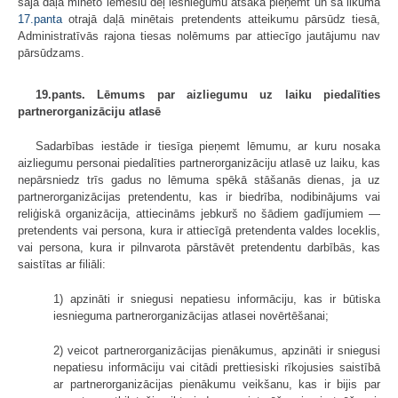
šajā daļā minēto iemeslu dēļ iesniegumu atsaka pieņemt un šā likuma
17.panta
otrajā daļā minētais pretendents atteikumu pārsūdz tiesā,
Administratīvās rajona tiesas nolēmums par attiecīgo jautājumu nav
pārsūdzams.
19.pants. Lēmums par aizliegumu uz laiku piedalīties
partnerorganizāciju atlasē
Sadarbības iestāde ir tiesīga pieņemt lēmumu, ar kuru nosaka
aizliegumu personai piedalīties partnerorganizāciju atlasē uz laiku, kas
nepārsniedz trīs gadus no lēmuma spēkā stāšanās dienas, ja uz
partnerorganizācijas pretendentu, kas ir biedrība, nodibinājums vai
reliģiskā organizācija, attiecināms jebkurš no šādiem gadījumiem —
pretendents vai persona, kura ir attiecīgā pretendenta valdes loceklis,
vai persona, kura ir pilnvarota pārstāvēt pretendentu darbībās, kas
saistītas ar filiāli:
1) apzināti ir sniegusi nepatiesu informāciju, kas ir būtiska
iesnieguma partnerorganizācijas atlasei novērtēšanai;
2) veicot partnerorganizācijas pienākumus, apzināti ir sniegusi
nepatiesu informāciju vai citādi prettiesiski rīkojusies saistībā
ar partnerorganizācijas pienākumu veikšanu, kas ir bijis par