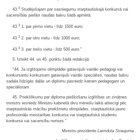
3
43.
Studējošajam par sasniegumu starptautiskajā konkursā vai
sacensībās piešķir naudas balvu šādā apmērā:
3
43.
1. par pirmo vietu - līdz 1500
euro
;
3
43.
2. par otro vietu - līdz 1000
euro
;
3
43.
3. par trešo vietu - līdz 500
euro
."
5. Izteikt 44. un 45. punktu šādā redakcijā:
"44. Ja izglītojamo olimpiādei gatavojuši vairāki pedagogi vai
konkursantu konkursam gatavojuši vairāki speciālisti, naudas balvu
sadala līdzīgās daļās un diplomu pasniedz katram pedagogam un
speciālistam.
45. Priekšlikumu par diploma piešķiršanu izglītības un zinātnes
ministrs iesniedz Ministru kabinetā divu mēnešu laikā attiecīgi pēc
starptautiskās mācību priekšmetu olimpiādes, starptautiskā jauno
profesionāļu meistarības konkursa vai starptautiskā studentu
konkursa vai sacensību norises."
Ministru prezidente
Laimdota Straujuma