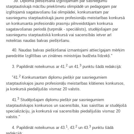
"39. Diploma piešķiršana izglītojamam par sasniegumu
starptautiskajā mācību priekšmetu olimpiādē un pedagogam par
izglītojamā sagatavošanu šai olimpiādei, konkursantam par
sasniegumu starptautiskajā jauno profesionāļu meistarības konkursā
un konkursanta profesionālo prasmju pilnveidotājam konkursa
sagatavošanas periodā (turpmāk - speciālists), studējošajam par
sasniegumu starptautiskā konkursā vai sacensībās ietver arī
noteiktas naudas balvas piešķiršanu.
40. Naudas balvas piešķiršanai izmantojami attiecīgajam mērķim
paredzētie Izglītības un zinātnes ministrijas budžeta līdzekļi."
2
3
3. Papildināt noteikumus ar 41.
un 41.
punktu šādā redakcijā:
2
"41.
Konkursantam diplomu piešķir par sasniegumiem
starptautiskajos jauno profesionāļu meistarības klātienes konkursos,
ja konkursā piedalījušās vismaz 20 valstis.
3
41.
Studējošajam diplomu piešķir par sasniegumiem
starptautiskajos konkursos un sacensībās, kas saistītas ar studējošā
specializāciju, ja konkursā vai sacensībās piedalījušās vismaz 20
valstis."
1
2
3
4. Papildināt noteikumus ar 43.
, 43.
un 43.
punktu šādā
redakcijā: