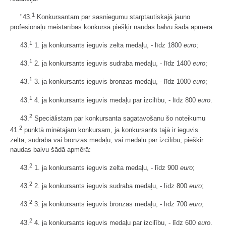
1
"43.
Konkursantam par sasniegumu starptautiskajā jauno
profesionāļu meistarības konkursā piešķir naudas balvu šādā apmērā:
1
43.
1. ja konkursants ieguvis zelta medaļu, - līdz 1800
euro
;
1
43.
2. ja konkursants ieguvis sudraba medaļu, - līdz 1400
euro
;
1
43.
3. ja konkursants ieguvis bronzas medaļu, - līdz 1000
euro
;
1
43.
4. ja konkursants ieguvis medaļu par izcilību, - līdz 800
euro
.
2
43.
Speciālistam par konkursanta sagatavošanu šo noteikumu
2
41.
punktā minētajam konkursam, ja konkursants tajā ir ieguvis
zelta, sudraba vai bronzas medaļu, vai medaļu par izcilību, piešķir
naudas balvu šādā apmērā:
2
43.
1. ja konkursants ieguvis zelta medaļu, - līdz 900
euro
;
2
43.
2. ja konkursants ieguvis sudraba medaļu, - līdz 800
euro
;
2
43.
3. ja konkursants ieguvis bronzas medaļu, - līdz 700
euro
;
2
43.
4. ja konkursants ieguvis medaļu par izcilību, - līdz 600
euro
.