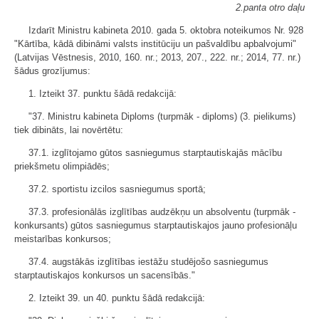
2.panta otro daļu
Izdarīt Ministru kabineta 2010. gada 5. oktobra noteikumos Nr. 928
"Kārtība, kādā dibināmi valsts institūciju un pašvaldību apbalvojumi"
(Latvijas Vēstnesis, 2010, 160. nr.; 2013, 207., 222. nr.; 2014, 77. nr.)
šādus grozījumus:
1. Izteikt 37. punktu šādā redakcijā:
"37. Ministru kabineta Diploms (turpmāk - diploms) (3. pielikums)
tiek dibināts, lai novērtētu:
37.1. izglītojamo gūtos sasniegumus starptautiskajās mācību
priekšmetu olimpiādēs;
37.2. sportistu izcilos sasniegumus sportā;
37.3. profesionālās izglītības audzēkņu un absolventu (turpmāk -
konkursants) gūtos sasniegumus starptautiskajos jauno profesionāļu
meistarības konkursos;
37.4. augstākās izglītības iestāžu studējošo sasniegumus
starptautiskajos konkursos un sacensībās."
2. Izteikt 39. un 40. punktu šādā redakcijā: