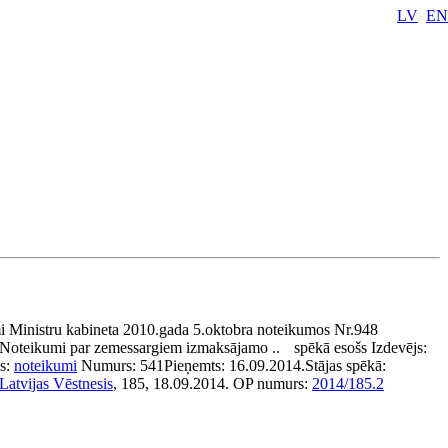
LV
EN
i Ministru kabineta 2010.gada 5.oktobra noteikumos Nr.948
Noteikumi par zemessargiem izmaksājamo ..
spēkā esošs
Izdevējs:
s:
noteikumi
Numurs:
541
Pieņemts:
16.09.2014.
Stājas spēkā:
Latvijas Vēstnesis
, 185, 18.09.2014.
OP numurs:
2014/185.2