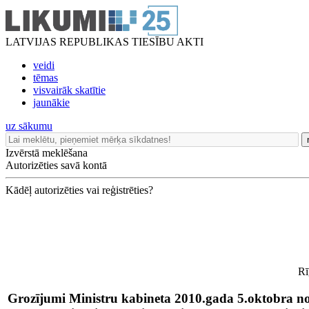
LATVIJAS REPUBLIKAS TIESĪBU AKTI
veidi
tēmas
visvairāk skatītie
jaunākie
uz sākumu
Izvērstā meklēšana
Autorizēties savā kontā
Kādēļ autorizēties vai reģistrēties?
Rī
Grozījumi Ministru kabineta 2010.gada 5.oktobra n