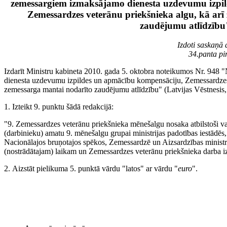
zemessargiem izmaksājamo dienesta uzdevumu izpi
Zemessardzes veterānu priekšnieka algu, kā arī
zaudējumu atlīdzību
Izdoti saskaņā
34.panta pi
Izdarīt Ministru kabineta 2010. gada 5. oktobra noteikumos Nr. 948
dienesta uzdevumu izpildes un apmācību kompensāciju, Zemessardzes 
zemessarga mantai nodarīto zaudējumu atlīdzību" (Latvijas Vēstnesis,
1. Izteikt 9. punktu šādā redakcijā:
"9. Zemessardzes veterānu priekšnieka mēnešalgu nosaka atbilstoši val
(darbinieku) amatu 9. mēnešalgu grupai ministrijas padotības iestādēs, 
Nacionālajos bruņotajos spēkos, Zemessardzē un Aizsardzības ministri
(nostrādātajam) laikam un Zemessardzes veterānu priekšnieka darba 
2. Aizstāt pielikuma 5. punktā vārdu "latos" ar vārdu "
euro
".