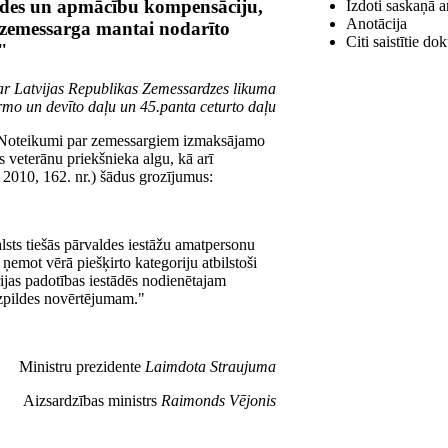
ldes un apmācību kompensāciju,
Izdoti saskaņā a
Anotācija
 zemessarga mantai nodarīto
Citi saistītie do
"
 ar Latvijas Republikas Zemessardzes likuma
rmo un devīto daļu un 45.panta ceturto daļu
 "Noteikumi par zemessargiem izmaksājamo
veterānu priekšnieka algu, kā arī
 2010, 162. nr.) šādus grozījumus:
sts tiešās pārvaldes iestāžu amatpersonu
ņemot vērā piešķirto kategoriju atbilstoši
jas padotības iestādēs nodienētajam
izpildes novērtējumam."
Ministru prezidente
Laimdota Straujuma
Aizsardzības ministrs
Raimonds Vējonis