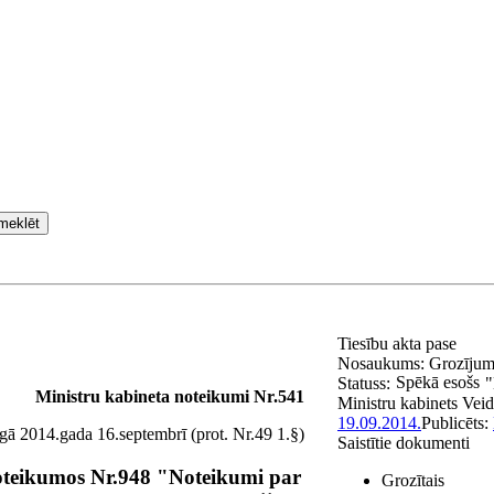
meklēt
Tiesību akta pase
Nosaukums:
Grozījum
Spēkā esošs
Statuss:
"
Ministru kabineta noteikumi Nr.541
Ministru kabinets
Veid
19.09.2014.
Publicēts:
gā 2014.gada 16.septembrī (prot. Nr.49 1.§)
Saistītie dokumenti
oteikumos Nr.948 "Noteikumi par
Grozītais