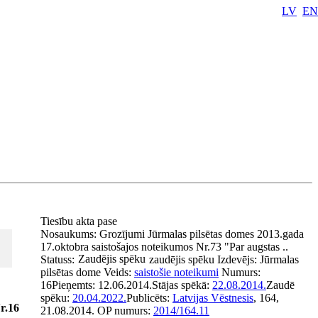
LV
EN
Tiesību akta pase
Nosaukums:
Grozījumi Jūrmalas pilsētas domes 2013.gada
17.oktobra saistošajos noteikumos Nr.73 "Par augstas ..
Zaudējis spēku
Statuss:
zaudējis spēku
Izdevējs:
Jūrmalas
pilsētas dome
Veids:
saistošie noteikumi
Numurs:
16
Pieņemts:
12.06.2014.
Stājas spēkā:
22.08.2014.
Zaudē
spēku:
20.04.2022.
Publicēts:
Latvijas Vēstnesis
, 164,
r.16
21.08.2014.
OP numurs:
2014/164.11