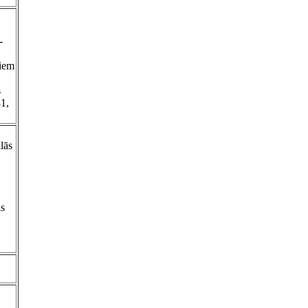
-
jiem
s
81,
lās
as