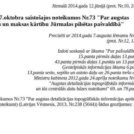
Jūrmalā 2014.gada 12.jūnijā (prot. Nr.10, 2
7.oktobra saistošajos noteikumos Nr.73 "Par augstas
tes un maksas kārtību Jūrmalas pilsētas pašvaldībā"
Precizēti ar 2014.gada 7.augusta lēmumu Nr
(prot. Nr.12, 1
Izdoti saskaņā ar likuma "Par pašvald
15.panta pirmās daļas 13.pu
43.panta pirmās daļas 1.punktu un 13.pu
Ģeotelpiskās informācijas likuma 6.p
13.panta sesto, septīto un astoto daļu un 26.panta trešo 
Ministru kabineta 2012.gada 24.aprīļa noteikumu N
"Augstas detalizācijas topogrāfiskās informā
un tās centrālās datu bāzes noteikumi" 69. un 79.p
ikumos Nr.73 "Par augstas detalizācijas topogrāfiskās informācijas aprit
noteikumi) (Latvijas Vēstnesis, 2013, Nr.238 (5044)) šādus grozījumus: