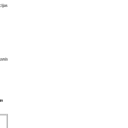
cijas
snis
as