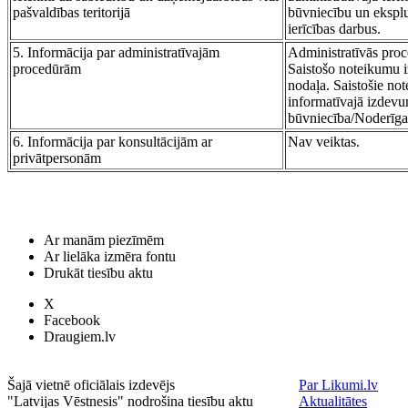
pašvaldības teritorijā
būvniecību un eksplu
ierīcības darbus.
5. Informācija par administratīvajām
Administratīvās proc
procedūrām
Saistošo noteikumu i
nodaļa. Saistošie not
informatīvajā izdevum
būvniecība/Noderīga 
6. Informācija par konsultācijām ar
Nav veiktas.
privātpersonām
Ar manām piezīmēm
Ar lielāka izmēra fontu
Drukāt tiesību aktu
X
Facebook
Draugiem.lv
Šajā vietnē oficiālais izdevējs
Par Likumi.lv
"Latvijas Vēstnesis" nodrošina tiesību aktu
Aktualitātes