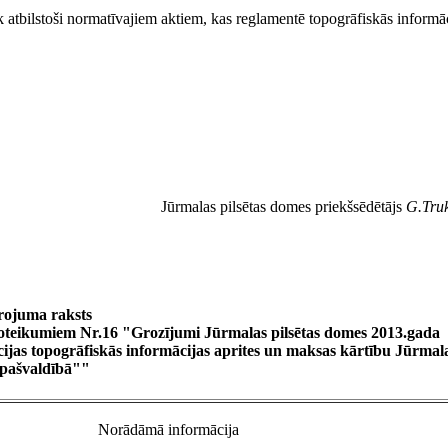
k atbilstoši normatīvajiem aktiem, kas reglamentē topogrāfiskās informā
Jūrmalas pilsētas domes priekšsēdētājs
G.Truk
rojuma raksts
 noteikumiem Nr.16 "Grozījumi Jūrmalas pilsētas domes 2013.gada
cijas topogrāfiskās informācijas aprites un maksas kārtību Jūrmal
s pašvaldībā""
Norādāmā informācija