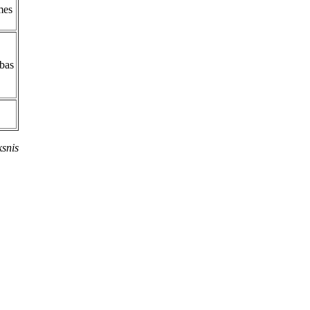
mes
ības
snis