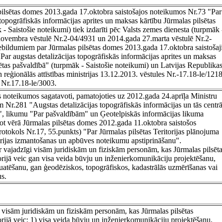
ilsētas domes 2013.gada 17.oktobra saistošajos noteikumos Nr.73 "Par
 topogrāfiskās informācijas aprites un maksas kārtību Jūrmalas pilsētas
- Saistošie noteikumi) tiek izdarīti pēc Valsts zemes dienesta (turpmāk 
vembra vēstulē Nr.2-04/4931 un 2014.gada 27.marta vēstulē Nr.2-
iebildumiem par Jūrmalas pilsētas domes 2013.gada 17.oktobra saistoša
ar augstas detalizācijas topogrāfiskās informācijas aprites un maksas
sētas pašvaldībā" (turpmāk - Saistošie noteikumi) un Latvijas Republika
 reģionālās attīstības ministrijas 13.12.2013. vēstules Nr.-17.18-le/121
 Nr.17.18-le/3003.
s noteikumos sagatavoti, pamatojoties uz 2012.gada 24.aprīļa Ministru
 Nr.281 "Augstas detalizācijas topogrāfiskās informācijas un tās centrā
", likumu "Par pašvaldībām" un Ģeotelpiskās informācijas likuma
ot vērā Jūrmalas pilsētas domes 2012.gada 11.oktobra saistošos
otokols Nr.17, 55.punkts) "Par Jūrmalas pilsētas Teritorijas plānojuma
itorijas izmantošanas un apbūves noteikumu apstiprināšanu".
ir vajadzīgi visām juridiskām un fiziskām personām, kas Jūrmalas pilsēt
torijā veic gan visa veida būvju un inženierkomunikāciju projektēšanu,
uatēšanu, gan ģeodēziskos, topogrāfiskos, kadastrālās uzmērīšanas vai
us.
i visām juridiskām un fiziskām personām, kas Jūrmalas pilsētas
torijā veic: 1) visa veida būvju un inženierkomunikāciju projektēšanu,