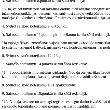
3. Saistošo noteikumu 8.punktu izteikt šādā redakcijā:
"8. Ja, veicot būvdarbus vai rakšanas darbus, tiek atrastas topogrāfisk
inženierkomunikācijas, persona, kas saņēmusi atļauju veikt būvdarbu
tranšejas (būvbedres) aizbēršanas. Precizētās inženierkomunikācijas j
4. Svītrot saistošo noteikumu 9.-10.punktu;
5. Saistošo noteikumu 11.punkta pirmo teikumu izteikt šādā redakcijā:
"Ja topogrāfiskās uzmērīšanas vajadzībām mērnieks izveido uzmērīšanas
to sistēmu (izņemot LatPos), mērnieks veic kontrolmērījumus, lai nod
6. Svītrot saistošo noteikumu 12.-13.punktu;
7. Saistošo noteikumu 14.punktu izteikt šādā redakcijā:
"14. Topogrāfiskās informācijas pārbaudei Nodaļa pieņem tikai ģeodēzi
izpildmērījumu plānus, kas sagatavoti digitālā formā atbilstoši normatīv
8. Svītrot saistošo noteikumu 15.1.apakšpunktu;
9. Saistošo noteikumu 18.punktu izteikt šādā redakcijā:
"18. Nodaļa saskaņo un attiecīgi reģistrē iesniegto darbu ievadīšanai 
saskaņoto topogrāfisko plānu mērniecības darbu izpildītājam.