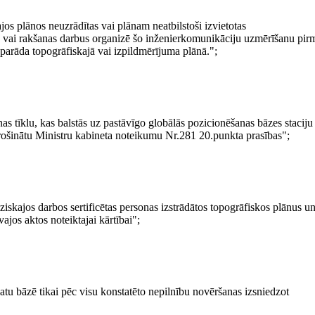
ajos plānos neuzrādītas vai plānam neatbilstoši izvietotas
s vai rakšanas darbus organizē šo inženierkomunikāciju uzmērīšanu pir
āparāda topogrāfiskajā vai izpildmērījuma plānā.";
 tīklu, kas balstās uz pastāvīgo globālās pozicionēšanas bāzes staciju
rošinātu Ministru kabineta noteikumu Nr.281 20.punkta prasības";
skajos darbos sertificētas personas izstrādātos topogrāfiskos plānus u
ajos aktos noteiktajai kārtībai";
datu bāzē tikai pēc visu konstatēto nepilnību novēršanas izsniedzot