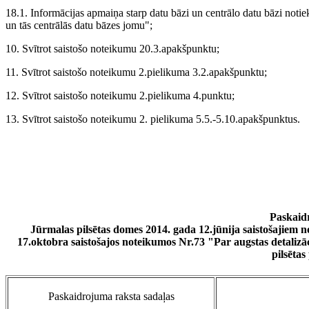
18.1. Informācijas apmaiņa starp datu bāzi un centrālo datu bāzi notie
un tās centrālās datu bāzes jomu";
10. Svītrot saistošo noteikumu 20.3.apakšpunktu;
11. Svītrot saistošo noteikumu 2.pielikuma 3.2.apakšpunktu;
12. Svītrot saistošo noteikumu 2.pielikuma 4.punktu;
13. Svītrot saistošo noteikumu 2. pielikuma 5.5.-5.10.apakšpunktus.
Paskaid
Jūrmalas pilsētas domes 2014. gada 12.jūnija saistošajiem
17.oktobra saistošajos noteikumos Nr.73 "Par augstas detalizā
pilsēta
Paskaidrojuma raksta sadaļas