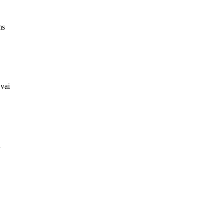
ms
 vai
n