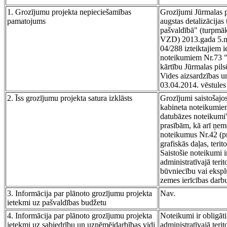
1. Grozījumu projekta nepieciešamības
Grozījumi Jūrmalas p
pamatojums
augstas detalizācijas
pašvaldībā" (turpmāk 
VZD) 2013.gada 5.no
04/288 izteiktajiem 
noteikumiem Nr.73 "P
kārtību Jūrmalas pil
Vides aizsardzības un
03.04.2014. vēstules
2. Īss grozījumu projekta satura izklāsts
Grozījumi saistošajo
kabineta noteikumiem
datubāzes noteikumi
prasībām, kā arī ņem
noteikumus Nr.42 (pr
grafiskās daļas, ter
Saistošie noteikumi 
administratīvajā teri
būvniecību vai ekspl
zemes ierīcības darb
3. Informācija par plānoto grozījumu projekta
Nav.
ietekmi uz pašvaldības budžetu
4. Informācija par plānoto grozījumu projekta
Noteikumi ir obligāt
ietekmi uz sabiedrību un uzņēmējdarbības vidi
administratīvajā teri