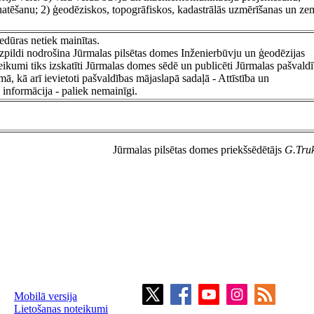
atēšanu; 2) ģeodēziskos, topogrāfiskos, kadastrālās uzmērīšanas un ze
edūras netiek mainītas.
zpildi nodrošina Jūrmalas pilsētas domes Inženierbūvju un ģeodēzijas
eikumi tiks izskatīti Jūrmalas domes sēdē un publicēti Jūrmalas pašvald
ā, kā arī ievietoti pašvaldības mājaslapā sadaļā - Attīstība un
informācija - paliek nemainīgi.
Jūrmalas pilsētas domes priekšsēdētājs
G.Truk
Mobilā versija
Lietošanas noteikumi