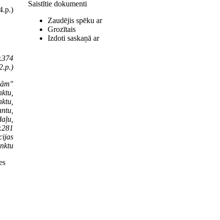
Saistītie dokumenti
4.p.)
Zaudējis spēku ar
Grozītais
Izdoti saskaņā ar
.374
2.p.)
ībām"
nktu,
nktu,
antu,
daļu,
r.281
cijas
unktu
es