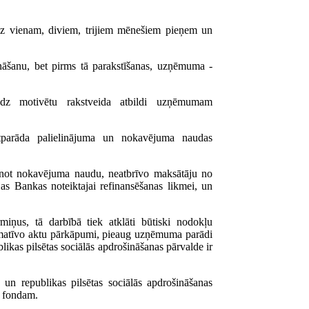
dz vienam, diviem, trijiem mēnešiem pieņem un
āšanu, bet pirms tā parakstīšanas, uzņēmuma -
edz motivētu rakstveida atbildi uzņēmumam
tparāda palielinājuma un nokavējuma naudas
inot nokavējuma naudu, neatbrīvo maksātāju no
jas Bankas noteiktajai refinansēšanas likmei, un
iņus, tā darbībā tiek atklāti būtiski nodokļu
matīvo aktu pārkāpumi, pieaug uzņēmuma parādi
likas pilsētas sociālās apdrošināšanas pārvalde ir
un republikas pilsētas sociālās apdrošināšanas
s fondam.