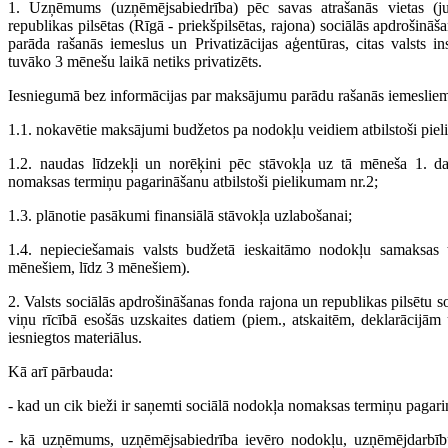
1. Uzņēmums (uzņēmējsabiedrība) pēc savas atrašanās vietas (juri
republikas pilsētas (Rīgā - priekšpilsētas, rajona) sociālās apdrošinā
parāda rašanās iemeslus un Privatizācijas aģentūras, citas valsts i
tuvāko 3 mēnešu laikā netiks privatizēts.
Iesniegumā bez informācijas par maksājumu parādu rašanās iemesliem
1.1. nokavētie maksājumi budžetos pa nodokļu veidiem atbilstoši pie
1.2. naudas līdzekļi un norēķini pēc stāvokļa uz tā mēneša 1. da
nomaksas termiņu pagarināšanu atbilstoši pielikumam nr.2;
1.3. plānotie pasākumi finansiālā stāvokļa uzlabošanai;
1.4. nepieciešamais valsts budžetā ieskaitāmo nodokļu samaksas
mēnešiem, līdz 3 mēnešiem).
2. Valsts sociālās apdrošināšanas fonda rajona un republikas pilsētu s
viņu rīcībā esošās uzskaites datiem (piem., atskaitēm, deklarācijām 
iesniegtos materiālus.
Kā arī pārbauda:
- kad un cik bieži ir saņemti sociālā nodokļa nomaksas termiņu pagarin
- kā uzņēmums, uzņēmējsabiedrība ievēro nodokļu, uzņēmējdarbīb