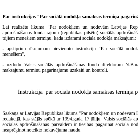
Par instrukcijas "Par sociālā nodokļa samaksas termiņa pagarin
Lai realizētu likuma "Par nodokļiem un nodevām Latvijas Repub
apdrošināšanas fonda rajonu (republikas pilsētu) sociālās apdrošināš
trijiem mēnešiem termiņu, kādā izdarāmi sociālā nodokļa maksājumi:
- apstiprinu rīkojumam pievienoto instrukciju "Par sociālā nodok
mēnešiem",
- uzdodu Valsts sociālās apdrošināšanas fonda direktoram N.Bar
maksājumu termiņu pagarinājumu uzskaiti un kontroli.
Instrukcija par sociālā nodokļa samaksas termiņa 
Saskaņā ar Latvijas Republikas likuma "Par nodokļiem un nodevām L
redakcijā, kas stājās spēkā ar 1994.gada 17.jūliju, Valsts sociālās 
sociālās apdrošināšanas pārvaldēm ir tiesības pagarināt sociālā n
neaprēķinot noteikto nokavējuma naudu.