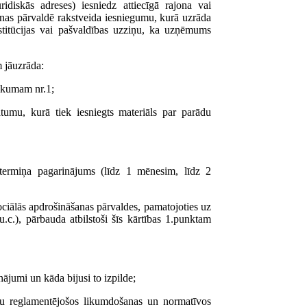
diskās adreses) iesniedz attiecīgā rajona vai
šanas pārvaldē rakstveida iesniegumu, kurā uzrāda
nstitūcijas vai pašvaldības uzziņu, ka uzņēmums
 jāuzrāda:
likumam nr.1;
tumu, kurā tiek iesniegts materiāls par parādu
 termiņa pagarinājums (līdz 1 mēnesim, līdz 2
ociālās apdrošināšanas pārvaldes, pamatojoties uz
u.c.), pārbauda atbilstoši šīs kārtības 1.punktam
ājumi un kāda bijusi to izpilde;
u reglamentējošos likumdošanas un normatīvos