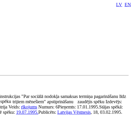
LV
EN
e
instrukcijas "Par sociālā nodokļa samaksas termiņa pagarināšanu līdz
 spēku
trijiem mēnešiem" apstiprināšanu
zaudējis spēku
Izdevējs:
trija
Veids:
rīkojums
Numurs:
6
Pieņemts:
17.01.1995.
Stājas spēkā:
ē spēku:
19.07.1995.
Publicēts:
Latvijas Vēstnesis
, 18, 03.02.1995.