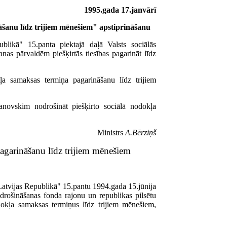
1995.gada 17.janvārī
āšanu līdz trijiem mēnešiem" apstiprināšanu
likā" 15.panta piektajā daļā Valsts sociālās
anas pārvaldēm piešķirtās tiesības pagarināt līdz
ļa samaksas termiņa pagarināšanu līdz trijiem
anovskim nodrošināt piešķirto sociālā nodokļa
Ministrs
A.Bērziņš
pagarināšanu līdz trijiem mēnešiem
atvijas Republikā" 15.pantu 1994.gada 15.jūnija
apdrošināšanas fonda rajonu un republikas pilsētu
odokļa samaksas termiņus līdz trijiem mēnešiem,