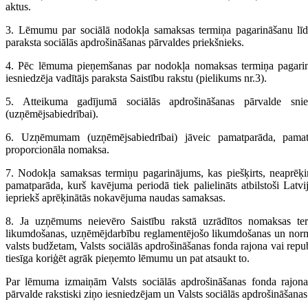
aktus.
3. Lēmumu par sociālā nodokļa samaksas termiņa pagarināšanu lī
paraksta sociālās apdrošināšanas pārvaldes priekšnieks.
4. Pēc lēmuma pieņemšanas par nodokļa nomaksas termiņa pagarin
iesniedzēja vadītājs paraksta Saistību rakstu (pielikums nr.3).
5. Atteikuma gadījumā sociālās apdrošināšanas pārvalde sni
(uzņēmējsabiedrībai).
6. Uzņēmumam (uzņēmējsabiedrībai) jāveic pamatparāda, pama
proporcionāla nomaksa.
7. Nodokļa samaksas termiņu pagarinājums, kas piešķirts, neaprēķ
pamatparāda, kurš kavējuma periodā tiek palielināts atbilstoši Latvi
iepriekš aprēķinātās nokavējuma naudas samaksas.
8. Ja uzņēmums neievēro Saistību rakstā uzrādītos nomaksas term
likumdošanas, uzņēmējdarbību reglamentējošo likumdošanas un nor
valsts budžetam, Valsts sociālās apdrošināšanas fonda rajona vai repub
tiesīga koriģēt agrāk pieņemto lēmumu un pat atsaukt to.
Par lēmuma izmaiņām Valsts sociālās apdrošināšanas fonda rajona 
pārvalde rakstiski ziņo iesniedzējam un Valsts sociālās apdrošināšana