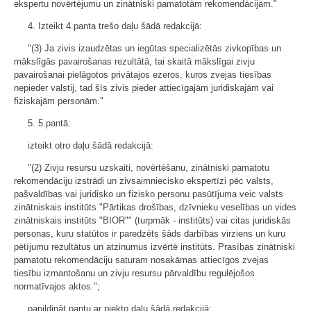
ekspertu novērtējumu un zinātniski pamatotām rekomendācijām."
4. Izteikt 4.panta trešo daļu šādā redakcijā:
"(3) Ja zivis izaudzētas un iegūtas specializētās zivkopības un
mākslīgās pavairošanas rezultātā, tai skaitā mākslīgai zivju
pavairošanai pielāgotos privātajos ezeros, kuros zvejas tiesības
nepieder valstij, tad šīs zivis pieder attiecīgajām juridiskajām vai
fiziskajām personām."
5. 5.pantā:
izteikt otro daļu šādā redakcijā:
"(2) Zivju resursu uzskaiti, novērtēšanu, zinātniski pamatotu
rekomendāciju izstrādi un zivsaimniecisko ekspertīzi pēc valsts,
pašvaldības vai juridisko un fizisko personu pasūtījuma veic valsts
zinātniskais institūts "Pārtikas drošības, dzīvnieku veselības un vides
zinātniskais institūts "BIOR"" (turpmāk - institūts) vai citas juridiskās
personas, kuru statūtos ir paredzēts šāds darbības virziens un kuru
pētījumu rezultātus un atzinumus izvērtē institūts. Prasības zinātniski
pamatotu rekomendāciju saturam nosakāmas attiecīgos zvejas
tiesību izmantošanu un zivju resursu pārvaldību regulējošos
normatīvajos aktos.";
papildināt pantu ar piekto daļu šādā redakcijā: