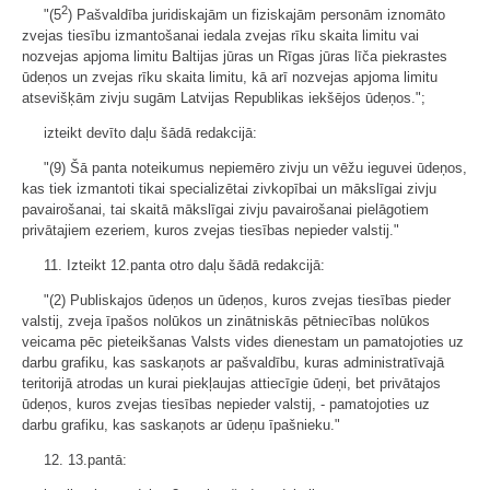
2
"(5
) Pašvaldība juridiskajām un fiziskajām personām iznomāto
zvejas tiesību izmantošanai iedala zvejas rīku skaita limitu vai
nozvejas apjoma limitu Baltijas jūras un Rīgas jūras līča piekrastes
ūdeņos un zvejas rīku skaita limitu, kā arī nozvejas apjoma limitu
atsevišķām zivju sugām Latvijas Republikas iekšējos ūdeņos.";
izteikt devīto daļu šādā redakcijā:
"(9) Šā panta noteikumus nepiemēro zivju un vēžu ieguvei ūdeņos,
kas tiek izmantoti tikai specializētai zivkopībai un mākslīgai zivju
pavairošanai, tai skaitā mākslīgai zivju pavairošanai pielāgotiem
privātajiem ezeriem, kuros zvejas tiesības nepieder valstij."
11. Izteikt 12.panta otro daļu šādā redakcijā:
"(2) Publiskajos ūdeņos un ūdeņos, kuros zvejas tiesības pieder
valstij, zveja īpašos nolūkos un zinātniskās pētniecības nolūkos
veicama pēc pieteikšanas Valsts vides dienestam un pamatojoties uz
darbu grafiku, kas saskaņots ar pašvaldību, kuras administratīvajā
teritorijā atrodas un kurai piekļaujas attiecīgie ūdeņi, bet privātajos
ūdeņos, kuros zvejas tiesības nepieder valstij, - pamatojoties uz
darbu grafiku, kas saskaņots ar ūdeņu īpašnieku."
12. 13.pantā: