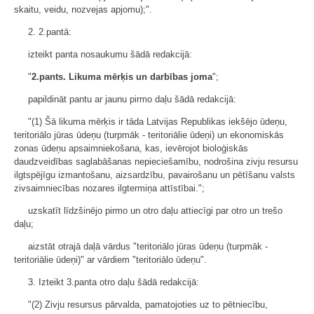
skaitu, veidu, nozvejas apjomu);".
2. 2.pantā:
izteikt panta nosaukumu šādā redakcijā:
"
2.pants.
Likuma mērķis un darbības joma
";
papildināt pantu ar jaunu pirmo daļu šādā redakcijā:
"(1) Šā likuma mērķis ir tāda Latvijas Republikas iekšējo ūdeņu,
teritoriālo jūras ūdeņu (turpmāk - teritoriālie ūdeņi) un ekonomiskās
zonas ūdeņu apsaimniekošana, kas, ievērojot bioloģiskās
daudzveidības saglabāšanas nepieciešamību, nodrošina zivju resursu
ilgtspējīgu izmantošanu, aizsardzību, pavairošanu un pētīšanu valsts
zivsaimniecības nozares ilgtermiņa attīstībai.";
uzskatīt līdzšinējo pirmo un otro daļu attiecīgi par otro un trešo
daļu;
aizstāt otrajā daļā vārdus "teritoriālo jūras ūdeņu (turpmāk -
teritoriālie ūdeņi)" ar vārdiem "teritoriālo ūdeņu".
3. Izteikt 3.panta otro daļu šādā redakcijā:
"(2) Zivju resursus pārvalda, pamatojoties uz to pētniecību,