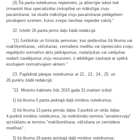
(3) Šā panta noteikumus nepiemēro, ja attiecīgie ūdeņi tiek
izmantoti tikai specializētai zivkopībai un mākslīgai zivju
pavairošanai, tai skaitā mākslīgai zivju pavairošanai pielāgotiem
privātajiem ezeriem, kuros zvejas tiesības nepieder valstij."
22. Izteikt 26.panta pirmo daļu šādā redakcijā:
"(1) Juridiskās un fiziskās personas, kas pieļāvušas šā likuma vai
makšķerēšanas, vēžošanas, zemūdens medību vai rūpniecisko zveju
regulējošo normatīvo aktu pārkāpumus, nodarījušas vai varējušas
nodarīt zaudējumus zivju resursiem, ir atbildīgas saskaņā ar spēkā
esošajiem normatīvajiem aktiem."
23. Papildināt pārejas noteikumus ar 22., 23., 24., 25. un
26.punktu šādā redakcijā:
"22. Ministru kabinets līdz 2015.gada 31.martam izdod:
1) šā likuma 5.panta piektajā daļā minētos noteikumus;
2) šā likuma 13.panta pirmās daļas 3.punktā un otrās daļas
4.punktā minētos noteikumus, lai nodrošinātu termina "amatierzveja"
aizstāšanu ar terminu "makšķerēšana, vēžošana un zemūdens
medības";
3) šā likuma 19.panta astotajā daļā minētos noteikumus;