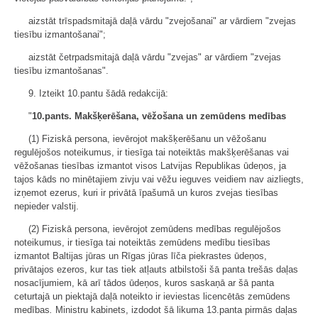
aizstāt trīspadsmitajā daļā vārdu "zvejošanai" ar vārdiem "zvejas
tiesību izmantošanai";
aizstāt četrpadsmitajā daļā vārdu "zvejas" ar vārdiem "zvejas
tiesību izmantošanas".
9. Izteikt 10.pantu šādā redakcijā:
"
10.pants.
Makšķerēšana, vēžošana un zemūdens medības
(1) Fiziskā persona, ievērojot makšķerēšanu un vēžošanu
regulējošos noteikumus, ir tiesīga tai noteiktās makšķerēšanas vai
vēžošanas tiesības izmantot visos Latvijas Republikas ūdeņos, ja
tajos kāds no minētajiem zivju vai vēžu ieguves veidiem nav aizliegts,
izņemot ezerus, kuri ir privātā īpašumā un kuros zvejas tiesības
nepieder valstij.
(2) Fiziskā persona, ievērojot zemūdens medības regulējošos
noteikumus, ir tiesīga tai noteiktās zemūdens medību tiesības
izmantot Baltijas jūras un Rīgas jūras līča piekrastes ūdeņos,
privātajos ezeros, kur tas tiek atļauts atbilstoši šā panta trešās daļas
nosacījumiem, kā arī tādos ūdeņos, kuros saskaņā ar šā panta
ceturtajā un piektajā daļā noteikto ir ieviestas licencētās zemūdens
medības
.
Ministru kabinets, izdodot šā likuma 13.panta pirmās daļas