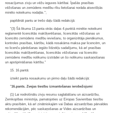
nosacījumus zivju un vēžu ieguves kārtībai. Īpašās prasības
vēžošanas un zemūdens medību rīku lietošanai norāda atsevišķās
minēto noteikumu nodaļās.";
papildināt pantu ar trešo daļu šādā redakcijā:
"(3) Šā likuma 13.panta otrās daļas 4.punktā minētie noteikumi
reglamentē licencētās makšķerēšanas, licencētās vēžošanas un
licencēto zemūdens medību ieviešanu, to organizētāja pienākumus,
kontroles prasības, kārtību, kādā nosakāma maksa par licencēm, un
no licenču pārdošanas iegūto līdzekļu sadalījumu, kā arī prasības
licencētās makšķerēšanas, licencētās vēžošanas vai licencēto
zemūdens medību nolikumu izstrādei un šo nolikumu saskaņošanas
un apstiprināšanas kārtību."
15. 16.pantā:
izteikt panta nosaukumu un pirmo daļu šādā redakcijā:
"
16.pants. Zvejas tiesību izmantošanas ierobežojumi
(1) Lai nodrošinātu zivju resursu saglabāšanu un aizsardzību,
Zemkopības ministrija, pamatojoties uz Eiropas Savienības tiesību
aktu prasībām, kā arī zinātniskajām vai Dabas aizsardzības pārvaldes
rekomendācijām, pēc saskaņošanas ar Vides aizsardzības un