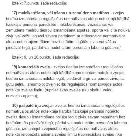
izteikt 7.punktu šādā redakcijā:
"
7) makšķerēšana, vēžošana un zemūdens medības
- zvejas
tiesību izmantošanu regulējošos normatīvajos aktos noteiktajā kārtībā
fiziskajai personai paredzēto makšķerēšanas, vēžošanas vai
zemūdens medību tiesību izmantošana atpūtas, sporta vai citā nolūkā
zivju vai vēžu ieguvei savam patēriņam ar attiecīgajos normatīvajos
aktos noteiktajiem rīkiem bez tiesībām iegūtās zivis vai vēžus
piedāvāt tirgū, pārdot vai nodot citām personām labuma gūšanai;";
izteikt 9. un 10.punktu šādā redakcijā:
"
9) komerciālā zveja
- zvejas tiesību izmantošanu regulējošos
normatīvajos aktos noteiktajā kārtībā komersantam noteikto zvejas
tiesību izmantošana nolūkā iegūt, piedāvāt tirgū vai pārdot zivis, lai
gūtu peļņu, izmantojot zvejniecību regulējošos normatīvajos aktos
noteikto zvejas limitu (rūpnieciskās zvejas rīku skaitu, veidu,
nozvejas apjomu);
10) pašpatēriņa zveja
- zvejas tiesību izmantošanu regulējošos
normatīvajos aktos noteiktajā kārtībā fiziskajai personai noteikto
zvejas tiesību izmantošana nolūkā iegūt zivis savam patēriņam bez
tiesībām tās piedāvāt tirgū, pārdot vai nodot citām personām labuma
gūšanai, izmantojot zvejniecību regulējošos normatīvajos aktos
noteikto ierobežota apjoma zvejas limitu (rūpnieciskās zvejas rīku