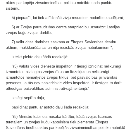
aktos par kopējo zivsaimniecības politiku noteikto soda punktu
sistēmu;
5) pieprasīt, lai tiek atlīdzināti zivju resursiem nodarītie zaudējumi;
6) ar Zvejas pārraudzības centra starpniecību uzraudzīt Latvijas
zvejas kuģu zvejas darbību;
7) veikt citas darbības saskaņā ar Eiropas Savienības tiesību
aktiem, makšķerēšanas un rūpnieciskās zvejas noteikumiem.";
izteikt piekto daļu šādā redakcijā:
"(5) Valsts vides dienesta inspektori ir tiesīgi iznīcināt nelikumīgi
izmantotos aizliegtos zvejas rīkus un līdzekļus un nelikumīgi
izmantotos nemarķētos zvejas tīklus, bet pašvaldības pilnvarotas
personas, ja tās nav sabiedriskie vides inspektori, ir tiesīgas to darīt
attiecīgas pašvaldības administratīvajā teritorijā.";
izslēgt septīto daļu;
papildināt pantu ar astoto daļu šādā redakcijā:
"(8) Ministru kabinets nosaka kārtību, kādā zvejas licences
turētājiem un zvejas kuģu kapteiņiem tiek piemērota Eiropas
Savienības tiesību aktos par kopējās zivsaimniecības politiku noteiktā