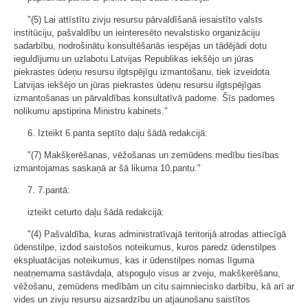
"(5) Lai attīstītu zivju resursu pārvaldīšanā iesaistīto valsts
institūciju, pašvaldību un ieinteresēto nevalstisko organizāciju
sadarbību, nodrošinātu konsultēšanās iespējas un tādējādi dotu
ieguldījumu un uzlabotu Latvijas Republikas iekšējo un jūras
piekrastes ūdeņu resursu ilgtspējīgu izmantošanu, tiek izveidota
Latvijas iekšējo un jūras piekrastes ūdeņu resursu ilgtspējīgas
izmantošanas un pārvaldības konsultatīvā padome. Šīs padomes
nolikumu apstiprina Ministru kabinets."
6. Izteikt 6.panta septīto daļu šādā redakcijā:
"(7) Makšķerēšanas, vēžošanas un zemūdens medību tiesības
izmantojamas saskaņā ar šā likuma 10.pantu."
7. 7.pantā:
izteikt ceturto daļu šādā redakcijā:
"(4) Pašvaldība, kuras administratīvajā teritorijā atrodas attiecīgā
ūdenstilpe, izdod saistošos noteikumus, kuros paredz ūdenstilpes
ekspluatācijas noteikumus, kas ir ūdenstilpes nomas līguma
neatņemama sastāvdaļa, atspoguļo visus ar zveju, makšķerēšanu,
vēžošanu, zemūdens medībām un citu saimniecisko darbību, kā arī ar
vides un zivju resursu aizsardzību un atjaunošanu saistītos