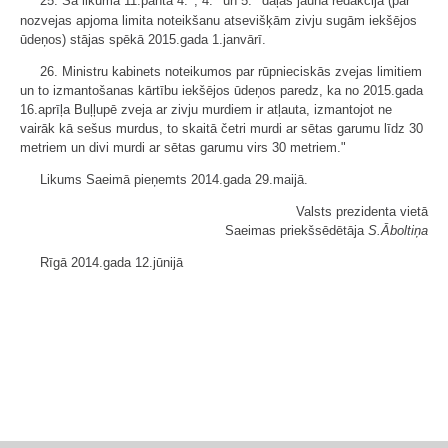
25. Šā likuma 11.panta 4.
, 4.
un 5.
daļas jaunā redakcija (par
nozvejas apjoma limita noteikšanu atsevišķām zivju sugām iekšējos
ūdeņos) stājas spēkā 2015.gada 1.janvārī.
26. Ministru kabinets noteikumos par rūpnieciskās zvejas limitiem
un to izmantošanas kārtību iekšējos ūdeņos paredz, ka no 2015.gada
16.aprīļa Buļļupē zveja ar zivju murdiem ir atļauta, izmantojot ne
vairāk kā sešus murdus, to skaitā četri murdi ar sētas garumu līdz 30
metriem un divi murdi ar sētas garumu virs 30 metriem."
Likums Saeimā pieņemts 2014.gada 29.maijā.
Valsts prezidenta vietā
Saeimas priekšsēdētāja
S.Āboltiņa
Rīgā 2014.gada 12.jūnijā