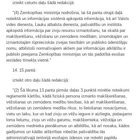
izteikt ceturto daļu šādā redakcijā:
"(4) Zemkopības ministrija nodrošina, lai šā panta otrajā daļā
noteiktā un informācijas sistēmā apkopotā informācija, kā arī Valsts
vides dienesta, Lauku atbalsta dienesta, pašvaldību un institūta
apkopotā informācija par zivju resursu izmantošanu, tai skaitā par
makšķerēšanu, vēžošanu un zemūdens medībām, iznomātajām un
izmantotajām rūpnieciskās zvejas tiesībām un publisko ūdenstilpju
nomu, atbilstoši normatīvajiem aktiem par informācijas atklātību ir
publiski pieejama Zemkopības ministrijas un tās padotībā esošas
iestādes tīmekļa vietnē."
14. 15.pantā:
izteikt otro daļu šādā redakcijā:
"(2) Šā likuma 13.panta pirmās daļas 3.punktā minētie noteikumi
reglamentē kārtību, kādā fiziskā persona izmanto makšķerēšanas,
vēžošanas un zemūdens medību tiesības, kā arī makšķerēšanas,
vēžošanas un zemūdens medību rīkus, to lietošanas nosacījumus,
vietu un laiku, kur un kad zivju un vēžu ieguve ir aizliegta, pieļaujamo
loma lielumu, zivju un vēžu garumu, makšķernieka, vēžotāja un
zemūdens mednieka pienākumus un atbildību, kā arī nosaka, kādos
gadījumos un kādās atšķirības robežās pašvaldība tās
administratīvajā teritorijā esošajos ūdeņos var noteikt papildu