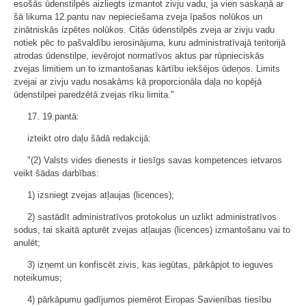
esošās ūdenstilpēs aizliegts izmantot zivju vadu, ja vien saskaņā ar
šā likuma 12.pantu nav nepieciešama zveja īpašos nolūkos un
zinātniskās izpētes nolūkos. Citās ūdenstilpēs zveja ar zivju vadu
notiek pēc to pašvaldību ierosinājuma, kuru administratīvajā teritorijā
atrodas ūdenstilpe, ievērojot normatīvos aktus par rūpnieciskās
zvejas limitiem un to izmantošanas kārtību iekšējos ūdeņos. Limits
zvejai ar zivju vadu nosakāms kā proporcionāla daļa no kopējā
ūdenstilpei paredzētā zvejas rīku limita."
17. 19.pantā:
izteikt otro daļu šādā redakcijā:
"(2) Valsts vides dienests ir tiesīgs savas kompetences ietvaros
veikt šādas darbības:
1) izsniegt zvejas atļaujas (licences);
2) sastādīt administratīvos protokolus un uzlikt administratīvos
sodus, tai skaitā apturēt zvejas atļaujas (licences) izmantošanu vai to
anulēt;
3) izņemt un konfiscēt zivis, kas iegūtas, pārkāpjot to ieguves
noteikumus;
4) pārkāpumu gadījumos piemērot Eiropas Savienības tiesību