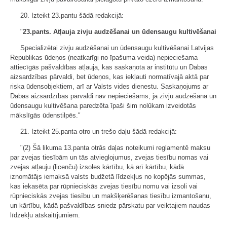
20. Izteikt 23.pantu šādā redakcijā:
"
23.pants. Atļauja zivju audzēšanai un ūdensaugu kultivēšanai
Specializētai zivju audzēšanai un ūdensaugu kultivēšanai Latvijas
Republikas ūdeņos (neatkarīgi no īpašuma veida) nepieciešama
attiecīgās pašvaldības atļauja, kas saskaņota ar institūtu un Dabas
aizsardzības pārvaldi, bet ūdeņos, kas iekļauti normatīvajā aktā par
riska ūdensobjektiem, arī ar Valsts vides dienestu. Saskaņojums ar
Dabas aizsardzības pārvaldi nav nepieciešams, ja zivju audzēšana un
ūdensaugu kultivēšana paredzēta īpaši šim nolūkam izveidotās
mākslīgās ūdenstilpēs."
21. Izteikt 25.panta otro un trešo daļu šādā redakcijā:
"(2) Šā likuma 13.panta otrās daļas noteikumi reglamentē maksu
par zvejas tiesībām un tās atvieglojumus, zvejas tiesību nomas vai
zvejas atļauju (licenču) izsoles kārtību, kā arī kārtību, kādā
iznomātājs iemaksā valsts budžetā līdzekļus no kopējās summas,
kas iekasēta par rūpnieciskās zvejas tiesību nomu vai izsoli vai
rūpnieciskās zvejas tiesību un makšķerēšanas tiesību izmantošanu,
un kārtību, kādā pašvaldības sniedz pārskatu par veiktajiem naudas
līdzekļu atskaitījumiem.