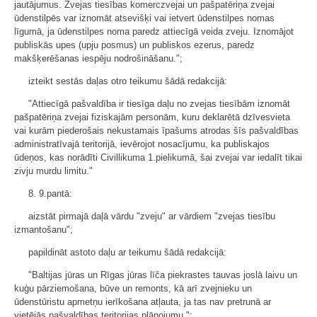
jautājumus. Zvejas tiesības komerczvejai un pašpatēriņa zvejai
ūdenstilpēs var iznomāt atsevišķi vai ietvert ūdenstilpes nomas
līgumā, ja ūdenstilpes noma paredz attiecīgā veida zveju. Iznomājot
publiskās upes (upju posmus) un publiskos ezerus, paredz
makšķerēšanas iespēju nodrošināšanu.";
izteikt sestās daļas otro teikumu šādā redakcijā:
"Attiecīgā pašvaldība ir tiesīga daļu no zvejas tiesībām iznomāt
pašpatēriņa zvejai fiziskajām personām, kuru deklarētā dzīvesvieta
vai kurām piederošais nekustamais īpašums atrodas šīs pašvaldības
administratīvajā teritorijā, ievērojot nosacījumu, ka publiskajos
ūdeņos, kas norādīti Civillikuma 1.pielikumā, šai zvejai var iedalīt tikai
zivju murdu limitu."
8. 9.pantā:
aizstāt pirmajā daļā vārdu "zveju" ar vārdiem "zvejas tiesību
izmantošanu";
papildināt astoto daļu ar teikumu šādā redakcijā:
"Baltijas jūras un Rīgas jūras līča piekrastes tauvas joslā laivu un
kuģu pārziemošana, būve un remonts, kā arī zvejnieku un
ūdenstūristu apmetņu ierīkošana atļauta, ja tas nav pretrunā ar
vietējās pašvaldības teritorijas plānojumu.";