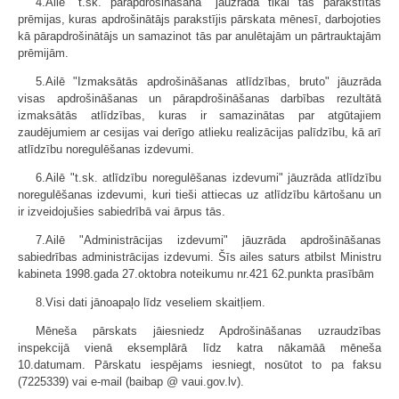
4.Ailē "t.sk. pārapdrošināšanā" jāuzrāda tikai tās parakstītās
prēmijas, kuras apdrošinātājs parakstījis pārskata mēnesī, darbojoties
kā pārapdrošinātājs un samazinot tās par anulētajām un pārtrauktajām
prēmijām.
5.Ailē "Izmaksātās apdrošināšanas atlīdzības, bruto" jāuzrāda
visas apdrošināšanas un pārapdrošināšanas darbības rezultātā
izmaksātās atlīdzības, kuras ir samazinātas par atgūtajiem
zaudējumiem ar cesijas vai derīgo atlieku realizācijas palīdzību, kā arī
atlīdzību noregulēšanas izdevumi.
6.Ailē "t.sk. atlīdzību noregulēšanas izdevumi" jāuzrāda atlīdzību
noregulēšanas izdevumi, kuri tieši attiecas uz atlīdzību kārtošanu un
ir izveidojušies sabiedrībā vai ārpus tās.
7.Ailē "Administrācijas izdevumi" jāuzrāda apdrošināšanas
sabiedrības administrācijas izdevumi. Šīs ailes saturs atbilst Ministru
kabineta 1998.gada 27.oktobra noteikumu nr.421 62.punkta prasībām
8.Visi dati jānoapaļo līdz veseliem skaitļiem.
Mēneša pārskats jāiesniedz Apdrošināšanas uzraudzības
inspekcijā vienā eksemplārā līdz katra nākamāā mēneša
10.datumam. Pārskatu iespējams iesniegt, nosūtot to pa faksu
(7225339) vai e-mail (baibap @ vaui.gov.lv).