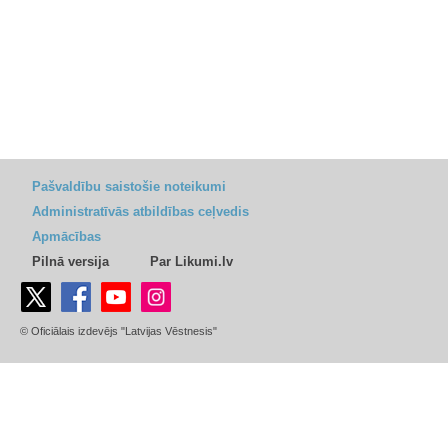
Pašvaldību saistošie noteikumi
Administratīvās atbildības ceļvedis
Apmācības
Pilnā versija
Par Likumi.lv
© Oficiālais izdevējs "Latvijas Vēstnesis"