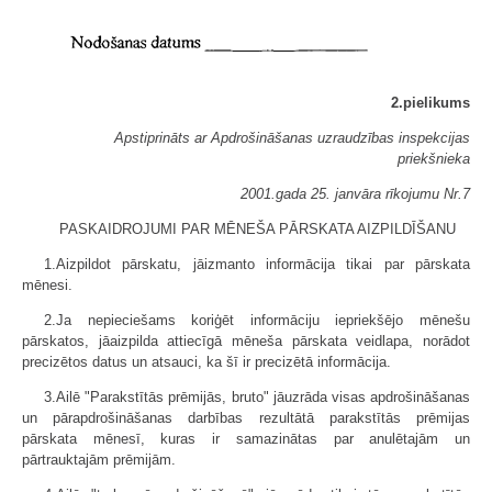
2.pielikums
Apstiprināts ar Apdrošināšanas uzraudzības inspekcijas
priekšnieka
2001.gada 25. janvāra rīkojumu Nr.7
PASKAIDROJUMI PAR MĒNEŠA PĀRSKATA AIZPILDĪŠANU
1.Aizpildot pārskatu, jāizmanto informācija tikai par pārskata
mēnesi.
2.Ja nepieciešams koriģēt informāciju iepriekšējo mēnešu
pārskatos, jāaizpilda attiecīgā mēneša pārskata veidlapa, norādot
precizētos datus un atsauci, ka šī ir precizētā informācija.
3.Ailē "Parakstītās prēmijās, bruto" jāuzrāda visas apdrošināšanas
un pārapdrošināšanas darbības rezultātā parakstītās prēmijas
pārskata mēnesī, kuras ir samazinātas par anulētajām un
pārtrauktajām prēmijām.